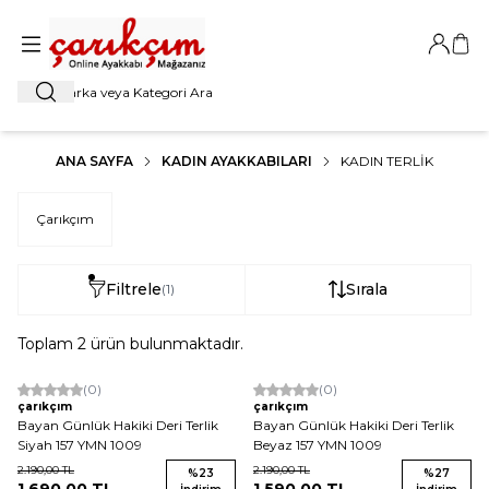
Giriş Ya
Sep
Ara
ANA SAYFA
KADIN AYAKKABILARI
KADIN TERLIK
Çarıkçım
Filtrele
Sırala
(1)
Toplam
2
ürün bulunmaktadır.
(0)
(0)
çarıkçım
çarıkçım
Bayan Günlük Hakiki Deri Terlik
Bayan Günlük Hakiki Deri Terlik
Siyah 157 YMN 1009
Beyaz 157 YMN 1009
2.190,00
TL
2.190,00
TL
%
23
%
27