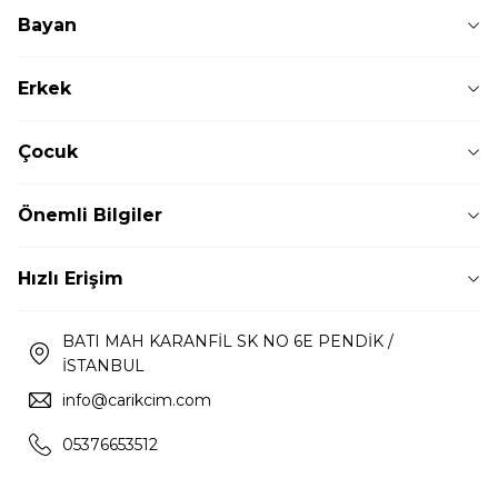
Bayan
Erkek
Çocuk
Önemli Bilgiler
Hızlı Erişim
BATI MAH KARANFİL SK NO 6E PENDİK /
İSTANBUL
info@carikcim.com
05376653512