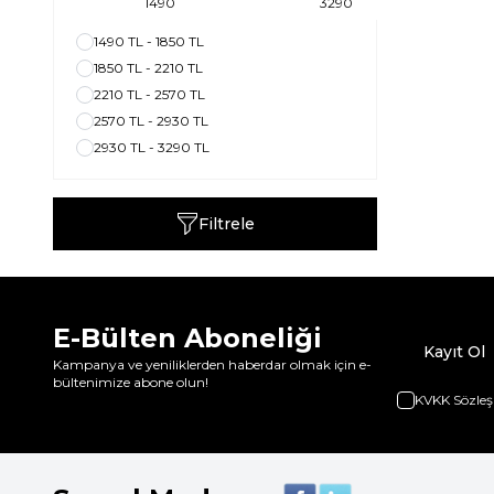
1490 TL - 1850 TL
1850 TL - 2210 TL
2210 TL - 2570 TL
2570 TL - 2930 TL
2930 TL - 3290 TL
Filtrele
E-Bülten Aboneliği
Kayıt Ol
Kampanya ve yeniliklerden haberdar olmak için e-
bültenimize abone olun!
KVKK Sözleş