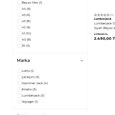
Beyaz-Mor
(1)
44
(6)
45
(6)
(0)
Lumberjack
43
(8)
Lumberjack G
42
(6)
Siyah-Beyaz 
41
(10)
2.790,00
TL
2.490,00
T
40
(8)
39
(3)
Marka
Lotto
(1)
çarıkçım
(3)
Hammer Jack
(4)
Kinetix
(3)
Lumberjack
(3)
Voyager
(1)