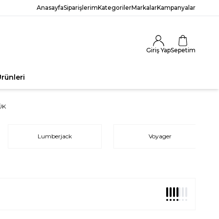
Anasayfa
Siparişlerim
Kategoriler
Markalar
Kampanyalar
Giriş Yap
Sepetim
rünleri
ÜK
Lumberjack
Voyager