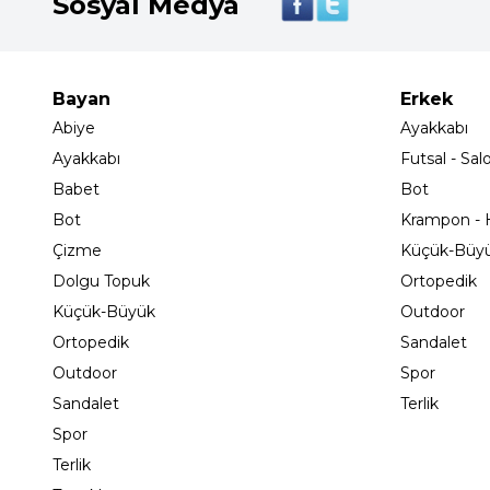
Sosyal Medya
Bayan
Erkek
Abiye
Ayakkabı
Ayakkabı
Futsal - Sal
Babet
Bot
Bot
Krampon - H
Çizme
Küçük-Büy
Dolgu Topuk
Ortopedik
Küçük-Büyük
Outdoor
Ortopedik
Sandalet
Outdoor
Spor
Sandalet
Terlik
Spor
Terlik