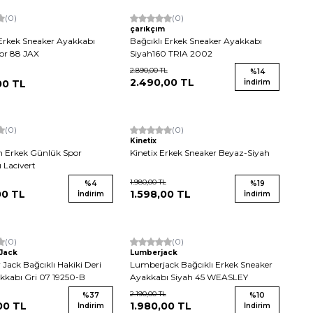
(0)
(0)
çarıkçım
 Erkek Sneaker Ayakkabı
Bağcıklı Erkek Sneaker Ayakkabı
or 88 JAX
Siyah160 TRIA 2002
2.890,00
TL
%
14
2.490,00
TL
00
TL
İndirim
(0)
(0)
Kinetix
n Erkek Günlük Spor
Kinetix Erkek Sneaker Beyaz-Siyah
 Lacivert
1.980,00
TL
%
4
%
19
00
TL
1.598,00
TL
İndirim
İndirim
(0)
(0)
Jack
Lumberjack
ack Bağcıklı Hakiki Deri
Lumberjack Bağcıklı Erkek Sneaker
kkabı Gri 07 19250-B
Ayakkabı Siyah 45 WEASLEY
2.190,00
TL
%
37
%
10
00
TL
1.980,00
TL
İndirim
İndirim