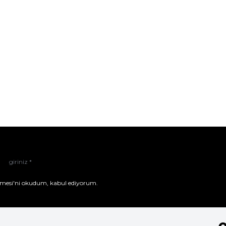
mesi'ni
okudum, kabul ediyorum.