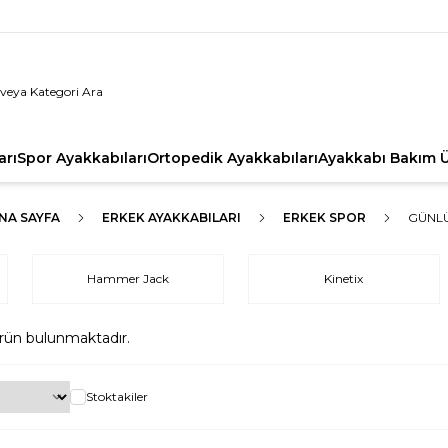
arı
Spor Ayakkabıları
Ortopedik Ayakkabıları
Ayakkabı Bakım Ü
NA SAYFA
ERKEK AYAKKABILARI
ERKEK SPOR
GÜNL
Hammer Jack
Kinetix
rün bulunmaktadır.
Stoktakiler