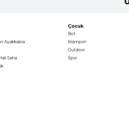
Çocuk
Bot
on Ayakkabısı
Krampon
Outdoor
alı Saha
Spor
ük