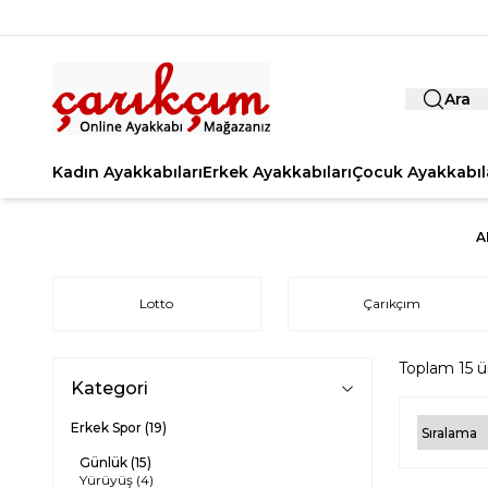
Ara
Kadın Ayakkabıları
Erkek Ayakkabıları
Çocuk Ayakkabıl
A
Lotto
Çarıkçım
Toplam
15
ü
Kategori
Erkek Spor
(19)
Günlük
(15)
Yürüyüş
(4)