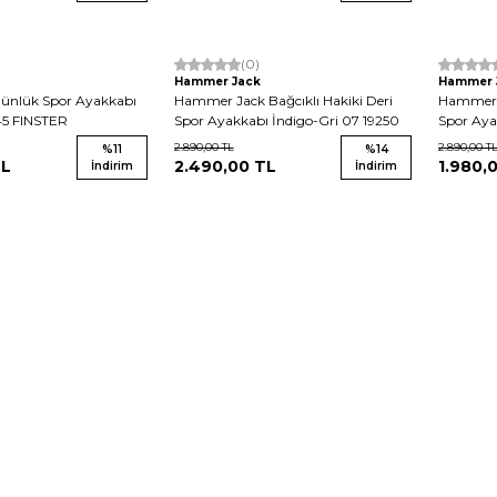
(0)
Hammer Jack
Hammer 
ünlük Spor Ayakkabı
Hammer Jack Bağcıklı Hakiki Deri
Hammer J
45 FINSTER
Spor Ayakkabı İndigo-Gri 07 19250
Spor Aya
2.890,00
TL
2.890,00
T
%
11
%
14
L
2.490,00
TL
1.980,
İndirim
İndirim