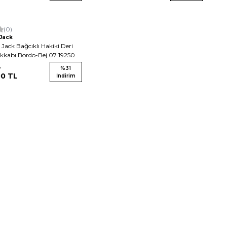
(0)
Jack
ack Bağcıklı Hakiki Deri
kkabı Bordo-Bej 07 19250
L
%
31
00
TL
İndirim