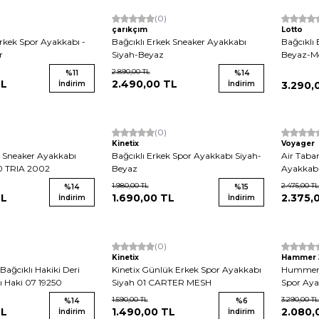
(0)
çarıkçım
Lotto
rkek Spor Ayakkabı -
Bağcıklı Erkek Sneaker Ayakkabı
Bağcıklı
r
Siyah-Beyaz
Beyaz-M
2.890,00
TL
%
11
%
14
L
2.490,00
TL
İndirim
İndirim
3.290,
(0)
Kinetix
Voyager
k Sneaker Ayakkabı
Bağcıklı Erkek Spor Ayakkabı Siyah-
Air Taba
0 TRIA 2002
Beyaz
Ayakkabı
1.980,00
TL
2.475,00
TL
%
14
%
15
L
1.690,00
TL
2.375,
İndirim
İndirim
Yeni
(0)
Yeni
Kinetix
Hammer 
ğcıklı Hakiki Deri
Kinetix Günlük Erkek Spor Ayakkabı
Hummer J
 Haki 07 19250
Siyah 01 CARTER MESH
Spor Aya
1.590,00
TL
3.290,00
TL
%
14
%
6
L
1.490,00
TL
2.080,
İndirim
İndirim