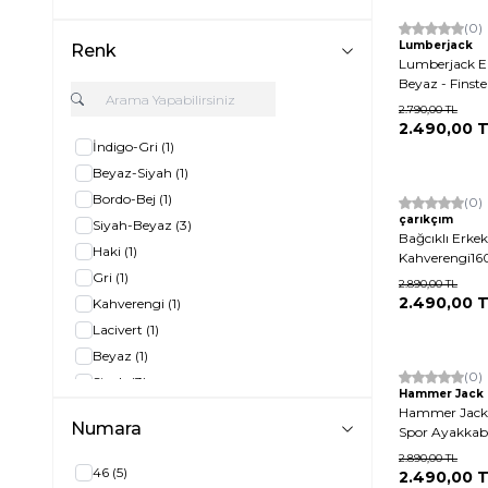
Yeni
(0)
Lumberjack
Renk
Lumberjack E
Beyaz - Finste
2.790,00
TL
2.490,00
T
İndigo-Gri
(1)
Beyaz-Siyah
(1)
Bordo-Bej
(1)
(0)
çarıkçım
Siyah-Beyaz
(3)
Bağcıklı Erke
Haki
(1)
Kahverengi16
Gri
(1)
2.890,00
TL
2.490,00
T
Kahverengi
(1)
Lacivert
(1)
Beyaz
(1)
(0)
Siyah
(3)
Hammer Jack
40
(1)
Hammer JackBa
Numara
Spor Ayakkabı
41
(1)
2.890,00
TL
42
(1)
46
(5)
2.490,00
T
43
(1)