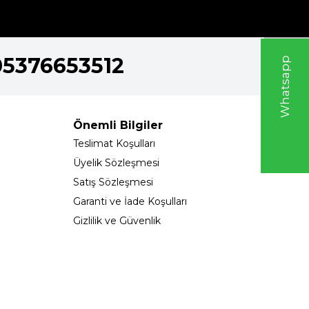
05376653512
W
h
t
s
a
p
p
D
e
s
e
H
a
t
t
Önemli Bilgiler
Teslimat Koşulları
Üyelik Sözleşmesi
Satış Sözleşmesi
Garanti ve İade Koşulları
Gizlilik ve Güvenlik