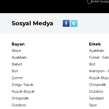
KVKK Sözleş
Sosyal Medya
Bayan
Erkek
Abiye
Ayakkabı
Ayakkabı
Futsal - Sal
Babet
Bot
Bot
Krampon - H
Çizme
Küçük-Büy
Dolgu Topuk
Ortopedik
Küçük-Büyük
Outdoor
Ortopedik
Sandalet
Outdoor
Spor