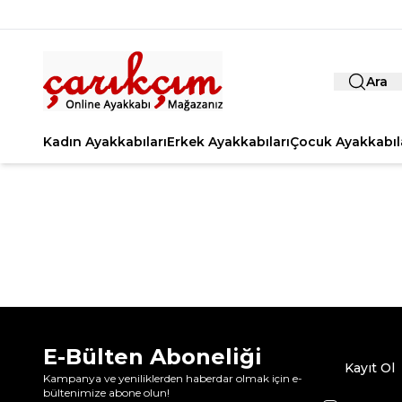
Ara
Kadın Ayakkabıları
Erkek Ayakkabıları
Çocuk Ayakkabıl
E-Bülten Aboneliği
Kayıt Ol
Kampanya ve yeniliklerden haberdar olmak için e-
bültenimize abone olun!