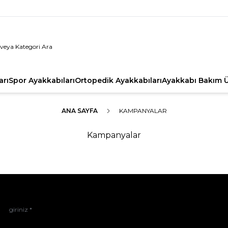
arı
Spor Ayakkabıları
Ortopedik Ayakkabıları
Ayakkabı Bakım Ü
ANA SAYFA
KAMPANYALAR
Kampanyalar