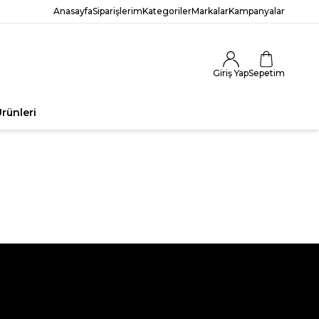
Anasayfa
Siparişlerim
Kategoriler
Markalar
Kampanyalar
Giriş Yap
Sepetim
rünleri