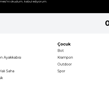
mesi'ni
okudum, kabul ediyorum.
Çocuk
Bot
on Ayakkabısı
Krampon
Outdoor
alı Saha
Spor
ük