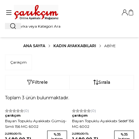
Giriş Ya
Sep
Ara
ANA SAYFA
KADIN AYAKKABILARI
ABIYE
Çarıkçım
Filtrele
Sırala
Toplam
3
ürün bulunmaktadır.
(0)
(0)
çarıkçım
çarıkçım
Bayan Topuklu Ayakkabı Gümüş-
Bayan Topuklu Ayakkabı Sedef 156
Simli 156 MG 6002
MG 6002
2.290,00
TL
2.290,00
TL
%
35
%
35