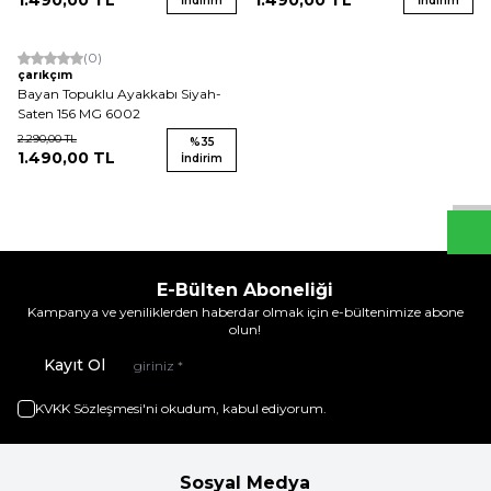
1.490,00
TL
1.490,00
TL
İndirim
İndirim
(0)
çarıkçım
Bayan Topuklu Ayakkabı Siyah-
Saten 156 MG 6002
W
h
t
s
a
p
p
D
e
s
e
H
a
t
t
2.290,00
TL
%
35
1.490,00
TL
İndirim
E-Bülten Aboneliği
Kampanya ve yeniliklerden haberdar olmak için e-bültenimize abone
olun!
Kayıt Ol
KVKK Sözleşmesi'ni
okudum, kabul ediyorum.
Sosyal Medya