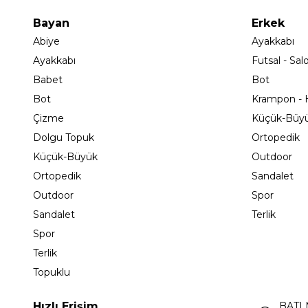
Bayan
Erkek
Abiye
Ayakkabı
Ayakkabı
Futsal - Sal
Babet
Bot
Bot
Krampon - H
Çizme
Küçük-Büy
Dolgu Topuk
Ortopedik
Küçük-Büyük
Outdoor
Ortopedik
Sandalet
Outdoor
Spor
Sandalet
Terlik
Spor
Terlik
Topuklu
Hızlı Erişim
BATI