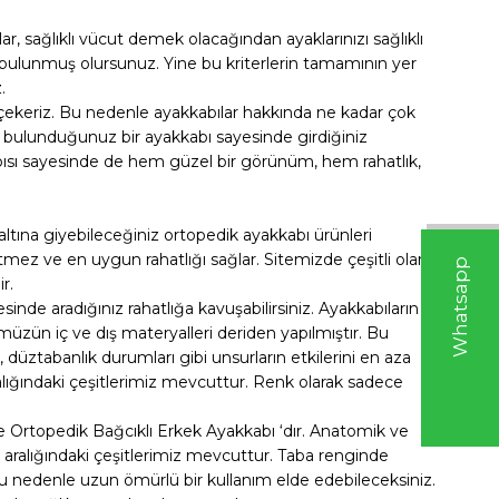
lar, sağlıklı vücut demek olacağından ayaklarınızı sağlıklı
a bulunmuş olursunuz. Yine bu kriterlerin tamamının yer
.
ı çekeriz. Bu nedenle ayakkabılar hakkında ne kadar çok
hte bulunduğunuz bir ayakkabı sayesinde girdiğiniz
 yapısı sayesinde de hem güzel bir görünüm, hem rahatlık,
ltına giyebileceğiniz ortopedik ayakkabı ürünleri
etmez ve en uygun rahatlığı sağlar. Sitemizde çeşitli olarak
W
h
t
s
a
p
p
D
e
s
e
H
a
t
t
r.
inde aradığınız rahatlığa kavuşabilirsiniz. Ayakkabıların
üzün iç ve dış materyalleri deriden yapılmıştır. Bu
, düztabanlık durumları gibi unsurların etkilerini en aza
alığındaki çeşitlerimiz mevcuttur. Renk olarak sadece
e Ortopedik Bağcıklı Erkek Ayakkabı ‘dır. Anatomik ve
ra aralığındaki çeşitlerimiz mevcuttur. Taba renginde
Bu nedenle uzun ömürlü bir kullanım elde edebileceksiniz.