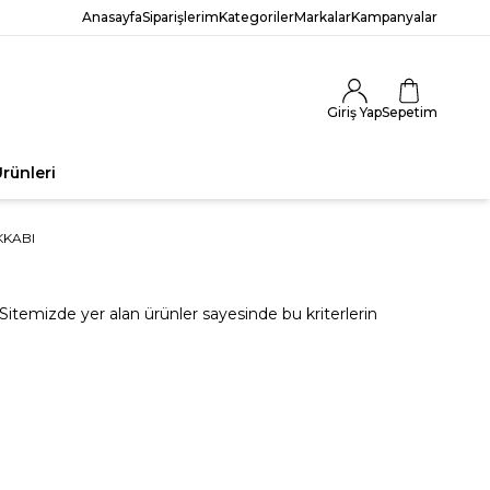
Anasayfa
Siparişlerim
Kategoriler
Markalar
Kampanyalar
Giriş Yap
Sepetim
rünleri
KKABI
. Sitemizde yer alan ürünler sayesinde bu kriterlerin
.