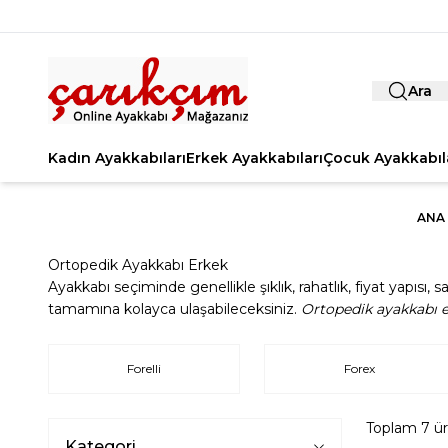
Ara
Kadın Ayakkabıları
Erkek Ayakkabıları
Çocuk Ayakkabıl
ANA
Ortopedik Ayakkabı Erkek
Ayakkabı seçiminde genellikle şıklık, rahatlık, fiyat yapısı
tamamına kolayca ulaşabileceksiniz.
Ortopedik ayakkabı 
Forelli
Forex
Toplam
7
ür
Kategori