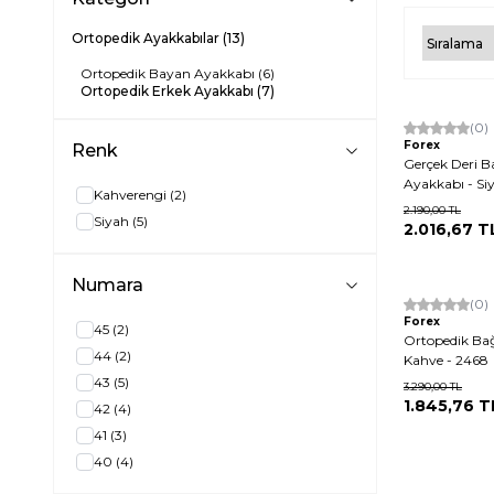
Ortopedik Ayakkabılar
(13)
Ortopedik Bayan Ayakkabı
(6)
Ortopedik Erkek Ayakkabı
(7)
Yeni
(0)
Forex
Renk
Gerçek Deri B
Ayakkabı - Si
Kahverengi
(2)
2.190,00
TL
Siyah
(5)
2.016,67
T
Numara
(0)
Forex
45
(2)
Ortopedik Bağ
44
(2)
Kahve - 2468
43
(5)
3.290,00
TL
1.845,76
T
42
(4)
41
(3)
40
(4)