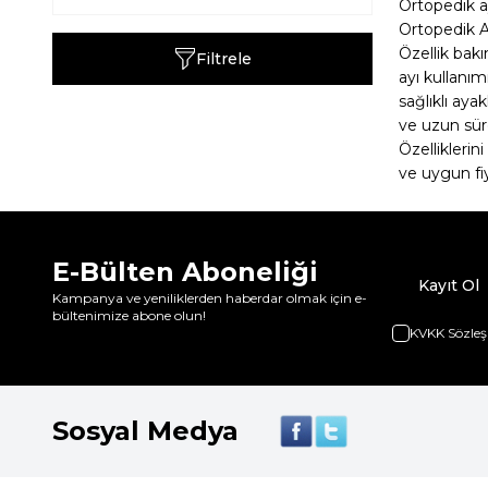
Ortopedik a
Ortopedik A
Özellik bakı
Filtrele
ayı kullanım
sağlıklı aya
ve uzun süre
Özelliklerin
ve uygun fiy
E-Bülten Aboneliği
Kayıt Ol
Kampanya ve yeniliklerden haberdar olmak için e-
bültenimize abone olun!
KVKK Sözleş
Sosyal Medya