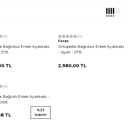
(0)
Yeni
(0)
Forex
k Bağcıksız Erkek Ayakkabı
Ortopedik Bağcıksız Erkek Ayakkabı
 2715
- Siyah - 2715
00
TL
2.980,00
TL
(0)
k Bağcıklı Erkek Ayakkabı -
40615
%
23
58
TL
İndirim