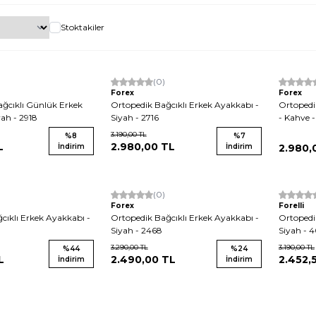
Stoktakiler
Yeni
(0)
Yeni
Forex
Forex
ağcıklı Günlük Erkek
Ortopedik Bağcıklı Erkek Ayakkabı -
Ortopedi
yah - 2918
Siyah - 2716
- Kahve -
3.190,00
TL
%
8
%
7
L
2.980,00
TL
İndirim
İndirim
2.980,
(0)
Forex
Forelli
cıklı Erkek Ayakkabı -
Ortopedik Bağcıklı Erkek Ayakkabı -
Ortopedi
Siyah - 2468
Siyah - 
3.290,00
TL
3.190,00
TL
%
44
%
24
L
2.490,00
TL
2.452,
İndirim
İndirim