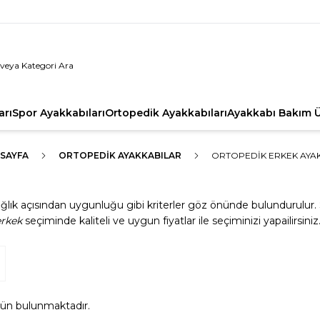
arı
Spor Ayakkabıları
Ortopedik Ayakkabıları
Ayakkabı Bakım Ü
 SAYFA
ORTOPEDIK AYAKKABILAR
ORTOPEDIK ERKEK AYA
, sağlık açısından uygunluğu gibi kriterler göz önünde bulundurulur
erkek
seçiminde kaliteli ve uygun fiyatlar ile seçiminizi yapailirsiniz
ün bulunmaktadır.