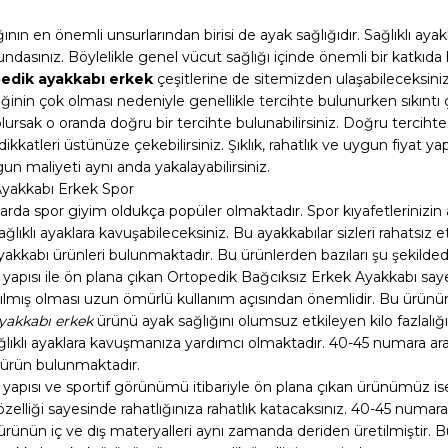
ının en önemli unsurlarından birisi de ayak sağlığıdır. Sağlıklı ayak
ndasınız. Böylelikle genel vücut sağlığı içinde önemli bir katkıd
edik ayakkabı erkek
çeşitlerine de sitemizden ulaşabileceksiniz
liğinin çok olması nedeniyle genellikle tercihte bulunurken sıkınt
 olursak o oranda doğru bir tercihte bulunabilirsiniz. Doğru terci
ikkatleri üstünüze çekebilirsiniz. Şıklık, rahatlık ve uygun fiyat
n maliyeti aynı anda yakalayabilirsiniz.
yakkabı Erkek Spor
rda spor giyim oldukça popüler olmaktadır. Spor kıyafetlerinizin a
ğlıklı ayaklara kavuşabileceksiniz. Bu ayakkabılar sizleri rahatsız 
akkabı ürünleri bulunmaktadır. Bu ürünlerden bazıları şu şekildedi
yapısı ile ön plana çıkan Ortopedik Bağcıksız Erkek Ayakkabı sayes
ılmış olması uzun ömürlü kullanım açısından önemlidir. Bu ürünüm
yakkabı erkek
ürünü ayak sağlığını olumsuz etkileyen kilo fazlalığı
ağlıklı ayaklara kavuşmanıza yardımcı olmaktadır. 40-45 numara ar
ürün bulunmaktadır.
 yapısı ve sportif görünümü itibariyle ön plana çıkan ürünümüz is
özelliği sayesinde rahatlığınıza rahatlık katacaksınız. 40-45 numa
 ürünün iç ve dış materyalleri aynı zamanda deriden üretilmiştir. 