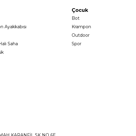
Çocuk
Bot
on Ayakkabısı
Krampon
Outdoor
alı Saha
Spor
ük
 MAH KARANFİL SK NO 6E