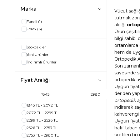
Marka
Vücut sağlığ
tutmak zoru
Forelli
(1)
aldığı
ortop
Forex
(6)
Ürün çeşitli
bilgi sahibi
ortamlarda d
Stoktakiler
hem de uygu
Yeni Ürünler
Ortopedik A
İndirimli Ürünler
Son zamanla
sayesinde sa
ortopedik ay
Fiyat Aralığı
Uygun fiyat 
deriden yap
ortopedik a
1845 TL - 2072 TL
indirerek s
2072 TL - 2299 TL
kahverengi 
2299 TL - 2526 TL
Uygun fiyat
hafif taban 
2526 TL - 2753 TL
üretilen bu
2753 TL - 2980 TL