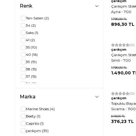
Fuşya
(1)
çarıkçım
Renk
Çarıkçım Stile
Altın-Perde
(1)
Ayna - 700
Altın-Simli
(1)
Ten-Saten
(2)
1.790,00
TL
Ten-Rugan
(1)
896,30
TL
34
(2)
Siyah-Rugan
(2)
Saks
(1)
Platin-Ayna
(5)
41
(2)
Siyah-Süet
(2)
Yeni
(0)
35
(10)
çarıkçım
Ten-Süet
(1)
40
(16)
Çarıkçım Stil
Gümüş
(2)
Simli - 700
39
(19)
Platin-Sıvama
(1)
1.790,00
TL
38
(15)
1.490,00
T
Ten
(1)
37
(15)
Sedef
(2)
36
(21)
Yeşil
(1)
Yeni
(0)
Vizon-Saten
(1)
Marka
çarıkçım
Siyah-Perde
(1)
Topuklu Bayan
Marine Shoes
(4)
Sıvama - 1100
35
(1)
Beety
(1)
649,00
TL
36
(2)
376,23
TL
Caprito
(1)
37
(2)
çarıkçım
(39)
38
(1)