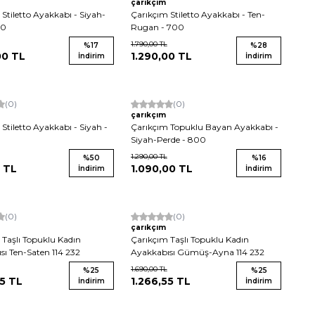
çarıkçım
Stiletto Ayakkabı - Siyah-
Çarıkçım Stiletto Ayakkabı - Ten-
00
Rugan - 700
1.790,00
TL
%
17
%
28
00
TL
1.290,00
TL
İndirim
İndirim
(0)
Yeni
(0)
çarıkçım
Stiletto Ayakkabı - Siyah -
Çarıkçım Topuklu Bayan Ayakkabı -
Siyah-Perde - 800
1.290,00
TL
%
50
%
16
TL
1.090,00
TL
İndirim
İndirim
(0)
(0)
çarıkçım
 Taşlı Topuklu Kadın
Çarıkçım Taşlı Topuklu Kadın
sı Ten-Saten 114 232
Ayakkabısı Gümüş-Ayna 114 232
1.690,00
TL
%
25
%
25
55
TL
1.266,55
TL
İndirim
İndirim