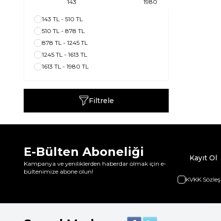
143 TL - 510 TL
510 TL - 878 TL
878 TL - 1245 TL
1245 TL - 1613 TL
1613 TL - 1980 TL
Filtrele
E-Bülten Aboneliği
Kayıt Ol
Kampanya ve yeniliklerden haberdar olmak için e-
bültenimize abone olun!
KVKK Sözleş