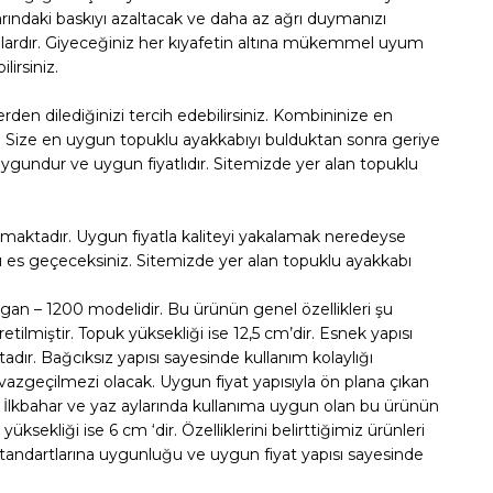
arındaki baskıyı azaltacak ve daha az ağrı duymanızı
tolardır. Giyeceğiniz her kıyafetin altına mükemmel uyum
irsiniz.
en dilediğinizi tercih edebilirsiniz. Kombininize en
 Size en uygun topuklu ayakkabıyı bulduktan sonra geriye
a uygundur ve uygun fiyatlıdır. Sitemizde yer alan topuklu
akılmaktadır. Uygun fiyatla kaliteyi yakalamak neredeyse
ı es geçeceksiniz. Sitemizde yer alan topuklu ayakkabı
an – 1200 modelidir. Bu ürünün genel özellikleri şu
etilmiştir. Topuk yüksekliği ise 12,5 cm’dir. Esnek yapısı
adır. Bağcıksız yapısı sayesinde kullanım kolaylığı
 vazgeçilmezi olacak. Uygun fiyat yapısıyla ön plana çıkan
 İlkbahar ve yaz aylarında kullanıma uygun olan bu ürünün
üksekliği ise 6 cm ‘dir. Özelliklerini belirttiğimiz ürünleri
 standartlarına uygunluğu ve uygun fiyat yapısı sayesinde