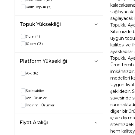
kalacaksanız
Kalın Topuk
(7)
sağlayacakt
sağlayacak 
Topuk Yüksekliği
Topuklu Aya
Sitemizde 
7 cm
(4)
uygun topuk
10 cm
(13)
kalitesi ve 
ayakkabılar 
Topuklu Ayak
Platform Yüksekliği
Ürün tercih 
imkânsızdır
Yok
(16)
modelleri ka
Uygun fiyat
Stoktakiler
şekildedir. 
sayesinde si
Yeni Ürünler
sunmaktadır.
İndirimli Ürünler
diğer bir ü
iç ve dış ma
Fiyat Aralığı
sitemizdeki 
hem kaliteyi