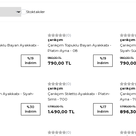
Stoktakiler
Yeni
(0)
Yeni
çarıkçım
çarıkçım
uklu Bayan Ayakkabı -
Çarıkçım Topuklu Bayan Ayakkabı -
Çarıkçım
Platin-Ayna - 08
Siyah-Sü
980,00
TL
980,00
TL
%
19
%
19
790,00
TL
790,0
İndirim
İndirim
Yeni
(0)
Yeni
çarıkçım
çarıkçım
 Ayakkabı - Siyah-
Çarıkçım Stiletto Ayakkabı - Platin-
Çarıkçım 
Simli - 700
Ayna - 
1.790,00
TL
1.790,00
TL
%
30
%
17
1.490,00
TL
896,30
İndirim
İndirim
Yeni
(0)
Yeni