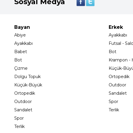
Sosyal Medya
Bayan
Erkek
Abiye
Ayakkabı
Ayakkabı
Futsal - Sal
Babet
Bot
Bot
Krampon - H
Çizme
Küçük-Büy
Dolgu Topuk
Ortopedik
Küçük-Büyük
Outdoor
Ortopedik
Sandalet
Outdoor
Spor
Sandalet
Terlik
Spor
Terlik