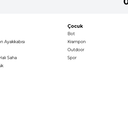
Çocuk
Bot
on Ayakkabısı
Krampon
Outdoor
alı Saha
Spor
ük