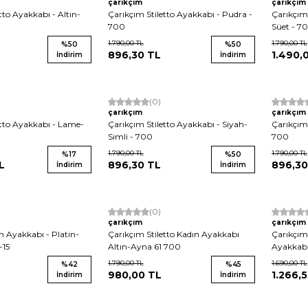
çarıkçım
çarıkçım
tto Ayakkabı - Altın-
Çarıkçım Stiletto Ayakkabı - Pudra -
Çarıkçım 
700
Süet - 7
1.790,00
TL
1.790,00
TL
%
50
%
50
896,30
TL
1.490,
İndirim
İndirim
Yeni
(0)
Yeni
çarıkçım
çarıkçım
etto Ayakkabı - Lame-
Çarıkçım Stiletto Ayakkabı - Siyah-
Çarıkçım 
Simli - 700
700
1.790,00
TL
1.790,00
TL
%
17
%
50
L
896,30
TL
896,30
İndirim
İndirim
(0)
çarıkçım
çarıkçım
 Ayakkabı - Platin-
Çarıkçım Stiletto Kadın Ayakkabı
Çarıkçım
-15
Altın-Ayna 61 700
Ayakkabı
1.790,00
TL
1.690,00
TL
%
42
%
45
980,00
TL
1.266,
İndirim
İndirim