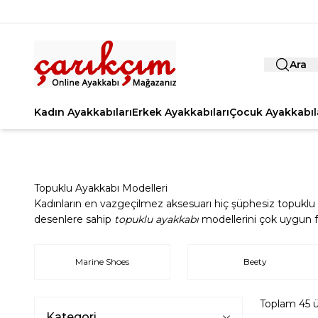
Ara
Kadın Ayakkabıları
Erkek Ayakkabıları
Çocuk Ayakkabıl
Topuklu Ayakkabı Modelleri
Kadınların en vazgeçilmez aksesuarı hiç şüphesiz topuklu ay
desenlere sahip
topuklu ayakkabı
modellerini çok uygun fiya
Marine Shoes
Beety
Toplam
45
ü
Kategori