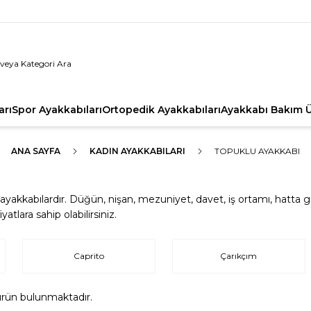
arı
Spor Ayakkabıları
Ortopedik Ayakkabıları
Ayakkabı Bakım Ü
ANA SAYFA
KADIN AYAKKABILARI
TOPUKLU AYAKKABI
akkabılardır. Düğün, nişan, mezuniyet, davet, iş ortamı, hatta gün
tlara sahip olabilirsiniz.
Caprito
Çarıkçım
rün bulunmaktadır.