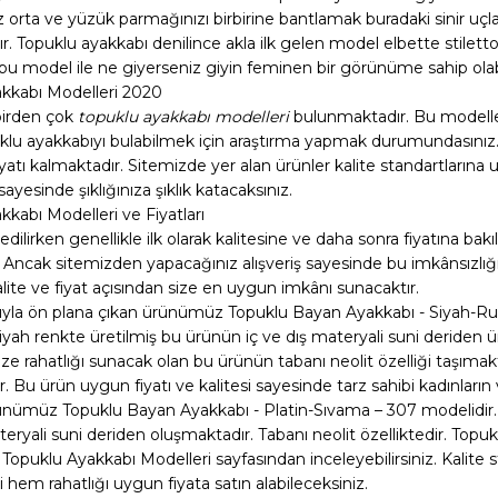
 orta ve yüzük parmağınızı birbirine bantlamak buradaki sinir uçl
ır. Topuklu ayakkabı denilince akla ilk gelen model elbette stilet
bu model ile ne giyerseniz giyin feminen bir görünüme sahip olabil
kkabı Modelleri 2020
birden çok
topuklu ayakkabı modelleri
bulunmaktadır. Bu modellerd
lu ayakkabıyı bulabilmek için araştırma yapmak durumundasınız.
fiyatı kalmaktadır. Sitemizde yer alan ürünler kalite standartların
sayesinde şıklığınıza şıklık katacaksınız.
kabı Modelleri ve Fiyatları
edilirken genellikle ilk olarak kalitesine ve daha sonra fiyatına b
. Ancak sitemizden yapacağınız alışveriş sayesinde bu imkânsızlığ
lite ve fiyat açısından size en uygun imkânı sunacaktır.
ıyla ön plana çıkan ürünümüz Topuklu Bayan Ayakkabı - Siyah-Rug
Siyah renkte üretilmiş bu ürünün iç ve dış materyali suni deriden ür
ze rahatlığı sunacak olan bu ürünün tabanı neolit özelliği taşımakt
 Bu ürün uygun fiyatı ve kalitesi sayesinde tarz sahibi kadınların
rünümüz Topuklu Bayan Ayakkabı - Platin-Sıvama – 307 modelidir.
teryali suni deriden oluşmaktadır. Tabanı neolit özelliktedir. Topuk y
Topuklu Ayakkabı Modelleri sayfasından inceleyebilirsiniz. Kalite
 hem rahatlığı uygun fiyata satın alabileceksiniz.