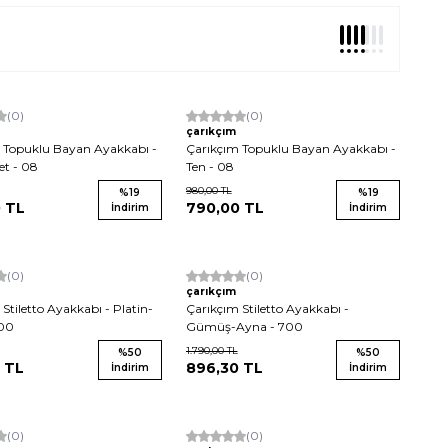
(0)
Yeni
(0)
çarıkçım
 Topuklu Bayan Ayakkabı -
Çarıkçım Topuklu Bayan Ayakkabı -
et - 08
Ten - 08
980,00
TL
%
19
%
19
0
TL
790,00
TL
İndirim
İndirim
(0)
Yeni
(0)
çarıkçım
Stiletto Ayakkabı - Platin-
Çarıkçım Stiletto Ayakkabı -
700
Gümüş-Ayna - 700
1.790,00
TL
%
50
%
50
TL
896,30
TL
İndirim
İndirim
(0)
Yeni
(0)