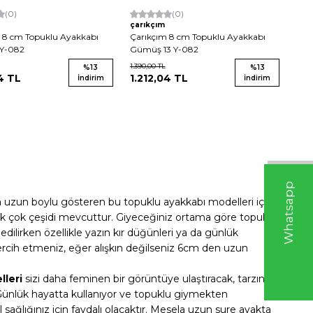
(0)
(0)
çarıkçım
 8 cm Topuklu Ayakkabı
Çarıkçım 8 cm Topuklu Ayakkabı
 Y-082
Gümüş 13 Y-082
1.390,00
TL
%
13
%
13
4
TL
1.212,04
TL
İndirim
İndirim
W
h
t
s
a
p
p
D
e
s
e
H
a
t
t
a uzun boylu gösteren bu topuklu ayakkabı modelleri için
pek çok çeşidi mevcuttur. Giyeceğiniz ortama göre topuk
dilirken özellikle yazın kır düğünleri ya da günlük
tercih etmeniz, eğer alışkın değilseniz 6cm den uzun
lleri
sizi daha feminen bir görüntüye ulaştıracak, tarzınıza
. Günlük hayatta kullanıyor ve topuklu giymekten
ağlığınız için faydalı olacaktır. Mesela uzun sure ayakta