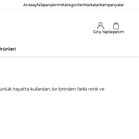
Anasayfa
Siparişlerim
Kategoriler
Markalar
Kampanyalar
Giriş Yap
Sepetim
rünleri
lük hayatta kullanılan, bir birinden farklı renk ve