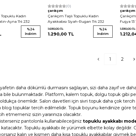
(0)
çarıkçım
çarıkçım
ı Topuklu Kadın
Çarıkçım Taşlı Topuklu Kadın
Çarıkçım
atin-Ayna 114 232
Ayakkabısı Siyah-Rugan 114 232
Fuşya 13
1.690,00
TL
1.390,00
TL
%
24
%
24
L
1.290,00
TL
1.212,0
İndirim
İndirim
1
2
kıyafetin daha dökümlü durmasını sağlayan, sizi daha zayıf ve dah
da bile bulunmaktadır. Platform, kalem topuk, dolgu topuk gibi 
dukça önemlidir. Salon davetleri için sivri topuk daha çok tercih e
in blog topuklar tercih edilmelidir. Topuk boyunu kendinize göre 
ih etmemeniz sizin yararınıza olacaktır.
, isterseniz pantolonla kullanabileceğiniz
topuklu ayakkabı mode
va katacaktır. Topuklu ayakkabı ile yürümek elbette kolay değildir
rsanız kalın ve kısmen daha kısa topuklu ayakkabılar giymek bel s