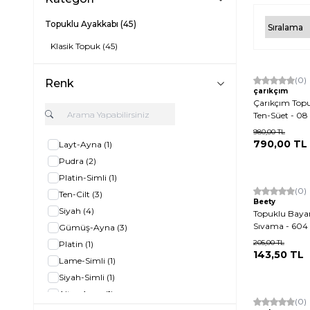
Topuklu Ayakkabı
(45)
Klasik Topuk
(45)
Yeni
(0)
Renk
çarıkçım
Çarıkçım Top
Ten-Süet - 08
980,00
TL
790,00
TL
Layt-Ayna
(1)
Pudra
(2)
Platin-Simli
(1)
Yeni
(0)
Ten-Cilt
(3)
Beety
Siyah
(4)
Topuklu Bayan
Sıvama - 604
Gümüş-Ayna
(3)
205,00
TL
Platin
(1)
143,50
TL
Lame-Simli
(1)
Siyah-Simli
(1)
Altın-Ayna
(1)
Yeni
(0)