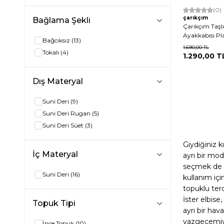
39
(3)
(0)
40
(1)
çarıkçım
Bağlama Şekli
Çarıkçım Taşl
Ayakkabısı Pl
Bağcıksız
(13)
1.690,00
TL
Tokalı
(4)
1.290,00
T
Dış Materyal
Suni Deri
(9)
Suni Deri Rugan
(5)
Suni Deri Süet
(3)
Giydiğiniz 
İç Materyal
ayrı bir mo
seçmek de ol
Suni Deri
(16)
kullanım iç
topuklu terc
İster elbise
Topuk Tipi
ayrı bir ha
vazgeçemiyo
İnce Topuk
(10)