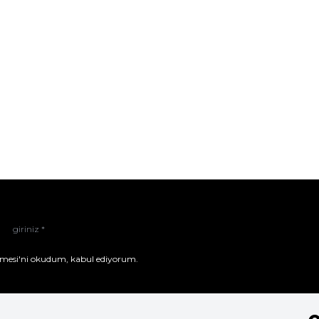
mesi'ni
okudum, kabul ediyorum.