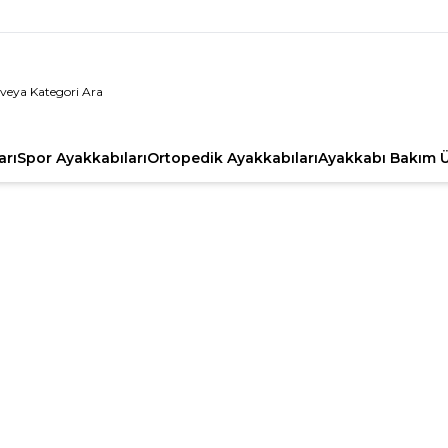
arı
Spor Ayakkabıları
Ortopedik Ayakkabıları
Ayakkabı Bakım Ü