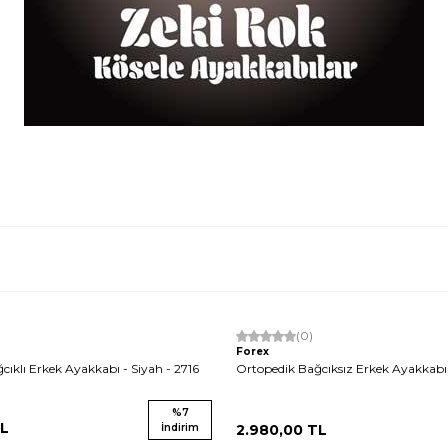
Yeni
(0)
Forex
ıklı Erkek Ayakkabı - Siyah - 2716
Ortopedik Bağcıksız Erkek Ayakkabı 
%
7
L
İndirim
2.980,00
TL