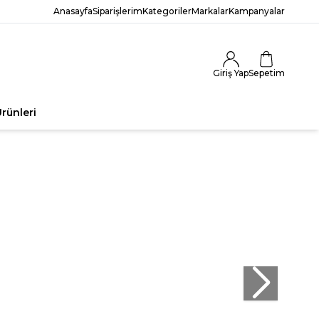
Anasayfa
Siparişlerim
Kategoriler
Markalar
Kampanyalar
Giriş Yap
Sepetim
rünleri