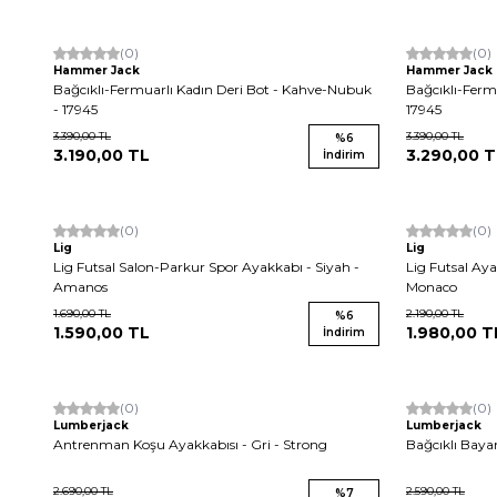
Yeni
(0)
Yeni
(0)
Hammer Jack
Hammer Jack
Bağcıklı-Fermuarlı Kadın Deri Bot - Kahve-Nubuk
Bağcıklı-Ferm
- 17945
17945
3.390,00
TL
3.390,00
TL
%
6
3.190,00
TL
3.290,00
T
İndirim
(0)
Yeni
(0)
Lig
Lig
Lig Futsal Salon-Parkur Spor Ayakkabı - Siyah -
Lig Futsal Ay
Amanos
Monaco
1.690,00
TL
2.190,00
TL
%
6
1.590,00
TL
1.980,00
T
İndirim
Yeni
(0)
(0)
Lumberjack
Lumberjack
Antrenman Koşu Ayakkabısı - Gri - Strong
Bağcıklı Baya
2.690,00
TL
2.590,00
TL
%
7