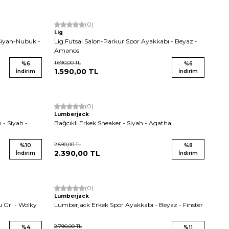
(0)
Lig
 Siyah-Nubuk -
Lig Futsal Salon-Parkur Spor Ayakkabı - Beyaz -
Amanos
1.690,00
TL
%
6
%
6
1.590,00
TL
İndirim
İndirim
Yeni
(0)
Lumberjack
 - Siyah -
Bağcıklı Erkek Sneaker - Siyah - Agatha
2.590,00
TL
%
10
%
8
2.390,00
TL
İndirim
İndirim
Yeni
(0)
Lumberjack
 Gri - Wolky
Lumberjack Erkek Spor Ayakkabı - Beyaz - Finster
2.790,00
TL
%
4
%
11