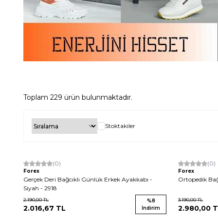
Toplam
229
ürün bulunmaktadır.
Stoktakiler
Yeni
(0)
Yeni
(0)
Forex
Forex
Gerçek Deri Bağcıklı Günlük Erkek Ayakkabı -
Ortopedik Bağc
Siyah - 2918
2.190,00
TL
3.190,00
TL
%
8
2.016,67
TL
2.980,00
T
İndirim