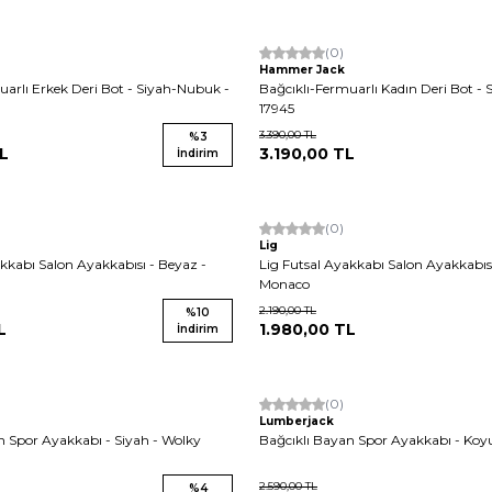
Yeni
(0)
Hammer Jack
uarlı Erkek Deri Bot - Siyah-Nubuk -
Bağcıklı-Fermuarlı Kadın Deri Bot -
17945
3.390,00
TL
%
3
L
3.190,00
TL
İndirim
Yeni
(0)
Lig
akkabı Salon Ayakkabısı - Beyaz -
Lig Futsal Ayakkabı Salon Ayakkabısı
Monaco
2.190,00
TL
%
10
L
1.980,00
TL
İndirim
(0)
Lumberjack
n Spor Ayakkabı - Siyah - Wolky
Bağcıklı Bayan Spor Ayakkabı - Koyu
2.590,00
TL
%
4