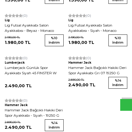
1.590,00
TL
1.590,00
TL
İndirim
İndirim
(0)
(0)
Yeni
Yeni
Lig
Lig
Lig Futsal Ayakkabı Salon
Lig Futsal Ayakkabı Salon
Ayakkabısı - Beyaz - Monaco
Ayakkabısı - Siyah - Monaco
2.190,00
TL
2.190,00
TL
%
10
%
10
1.980,00
TL
1.980,00
TL
İndirim
İndirim
(0)
(0)
Lumberjack
Hammer Jack
Lumberjack Günlük Spor
Hammer Jack Bağcıklı Hakiki Deri
Ayakkabı Siyah 45 FINSTER W
Spor Ayakkabı Gri 07 19250 G
W
h
t
s
a
p
p
D
e
s
e
H
a
t
t
2.890,00
TL
%
14
2.490,00
TL
2.490,00
TL
İndirim
(0)
Yeni
Hammer Jack
Hammer Jack Bağcıklı Hakiki Deri
Spor Ayakkabı - Siyah - 19250 G
2.890,00
TL
%
14
2.490,00
TL
İndirim