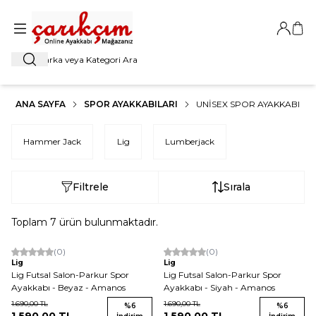
Giriş Ya
Sep
Ara
ANA SAYFA
SPOR AYAKKABILARI
UNISEX SPOR AYAKKABI
Hammer Jack
Lig
Lumberjack
Filtrele
Sırala
Toplam
7
ürün bulunmaktadır.
(0)
(0)
Lig
Lig
Lig Futsal Salon-Parkur Spor
Lig Futsal Salon-Parkur Spor
Ayakkabı - Beyaz - Amanos
Ayakkabı - Siyah - Amanos
1.690,00
TL
1.690,00
TL
%
6
%
6