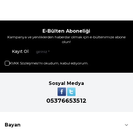
E-Bülten Aboneliği
Kampanya ve yeniliklerden haberdar olmak için e-bültenimize abone
olun!
Kayıt Ol
KVKK Sözleşmesi'ni
okudum, kabul ediyorum.
Sosyal Medya
05376653512
Bayan