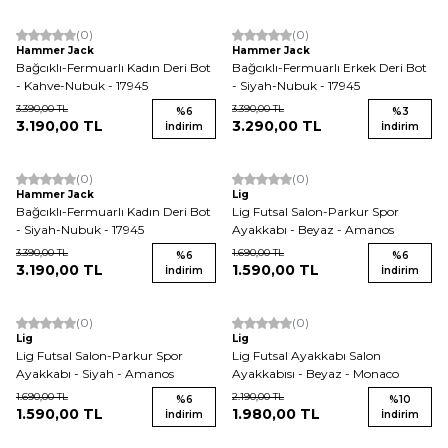
(0)
(0)
Yeni
Yeni
Hammer Jack
Hammer Jack
Bağcıklı-Fermuarlı Kadın Deri Bot
Bağcıklı-Fermuarlı Erkek Deri Bot
- Kahve-Nubuk - 17945
- Siyah-Nubuk - 17945
3.390,00
TL
3.390,00
TL
%
6
%
3
3.190,00
TL
3.290,00
TL
İndirim
İndirim
(0)
(0)
Yeni
Hammer Jack
Lig
Bağcıklı-Fermuarlı Kadın Deri Bot
Lig Futsal Salon-Parkur Spor
- Siyah-Nubuk - 17945
Ayakkabı - Beyaz - Amanos
3.390,00
TL
1.690,00
TL
%
6
%
6
3.190,00
TL
1.590,00
TL
İndirim
İndirim
(0)
(0)
Yeni
Lig
Lig
Lig Futsal Salon-Parkur Spor
Lig Futsal Ayakkabı Salon
Ayakkabı - Siyah - Amanos
Ayakkabısı - Beyaz - Monaco
1.690,00
TL
2.190,00
TL
%
6
%
10
1.590,00
TL
1.980,00
TL
İndirim
İndirim