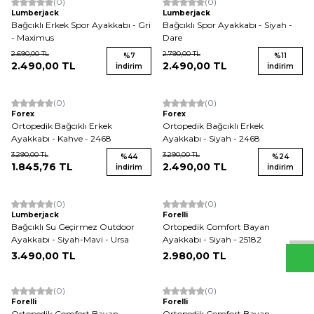
(0)
(0)
Yeni
Lumberjack
Lumberjack
Bağcıklı Erkek Spor Ayakkabı - Gri
Bağcıklı Spor Ayakkabı - Siyah -
- Maximus
Dare
2.690,00
TL
2.790,00
TL
%
7
%
11
2.490,00
TL
2.490,00
TL
İndirim
İndirim
(0)
(0)
Forex
Forex
Ortopedik Bağcıklı Erkek
Ortopedik Bağcıklı Erkek
Ayakkabı - Kahve - 2468
Ayakkabı - Siyah - 2468
3.290,00
TL
3.290,00
TL
%
44
%
24
1.845,76
TL
2.490,00
TL
İndirim
İndirim
W
h
t
s
a
p
p
D
e
s
e
H
a
t
t
(0)
(0)
Yeni
Lumberjack
Forelli
Bağcıklı Su Geçirmez Outdoor
Ortopedik Comfort Bayan
Ayakkabı - Siyah-Mavi - Ursa
Ayakkabı - Siyah - 25182
3.490,00
TL
2.980,00
TL
(0)
(0)
Forelli
Forelli
Ortopedik Comfort Bayan
Ortopedik Comfort Bayan