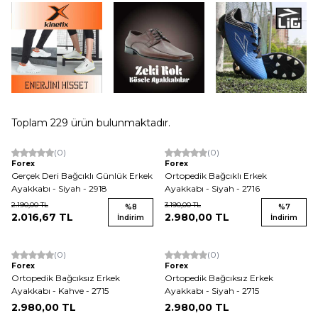
Toplam
229
ürün bulunmaktadır.
(0)
(0)
Yeni
Yeni
Forex
Forex
Gerçek Deri Bağcıklı Günlük Erkek
Ortopedik Bağcıklı Erkek
Ayakkabı - Siyah - 2918
Ayakkabı - Siyah - 2716
2.190,00
TL
3.190,00
TL
%
8
%
7
2.016,67
TL
2.980,00
TL
İndirim
İndirim
(0)
(0)
Yeni
Yeni
Forex
Forex
Ortopedik Bağcıksız Erkek
Ortopedik Bağcıksız Erkek
Ayakkabı - Kahve - 2715
Ayakkabı - Siyah - 2715
2.980,00
TL
2.980,00
TL