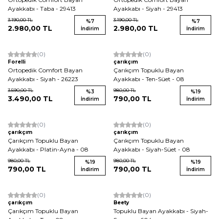
Ayakkabı - Taba - 29413
Ayakkabı - Siyah - 29413
3.190,00
TL
3.190,00
TL
%
7
%
7
2.980,00
TL
2.980,00
TL
İndirim
İndirim
(0)
(0)
Yeni
Forelli
çarıkçım
Ortopedik Comfort Bayan
Çarıkçım Topuklu Bayan
Ayakkabı - Siyah - 26223
Ayakkabı - Ten-Süet - 08
3.590,00
TL
980,00
TL
%
3
%
19
3.490,00
TL
790,00
TL
İndirim
İndirim
(0)
(0)
Yeni
Yeni
çarıkçım
çarıkçım
Çarıkçım Topuklu Bayan
Çarıkçım Topuklu Bayan
Ayakkabı - Platin-Ayna - 08
Ayakkabı - Siyah-Süet - 08
980,00
TL
980,00
TL
%
19
%
19
790,00
TL
790,00
TL
İndirim
İndirim
(0)
(0)
Yeni
Yeni
çarıkçım
Beety
Çarıkçım Topuklu Bayan
Topuklu Bayan Ayakkabı - Siyah-