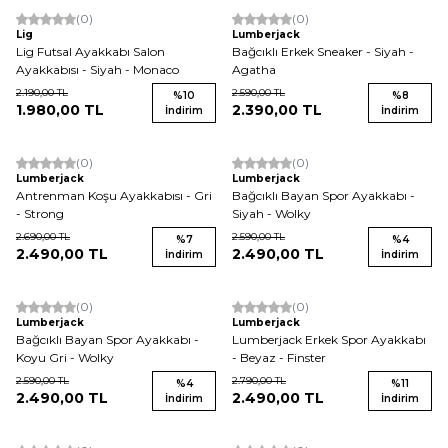
(0)
(0)
Yeni
Yeni
Lig
Lumberjack
Lig Futsal Ayakkabı Salon
Bağcıklı Erkek Sneaker - Siyah -
Ayakkabısı - Siyah - Monaco
Agatha
2.190,00
TL
2.590,00
TL
%
10
%
8
1.980,00
TL
2.390,00
TL
İndirim
İndirim
(0)
(0)
Yeni
Lumberjack
Lumberjack
Antrenman Koşu Ayakkabısı - Gri
Bağcıklı Bayan Spor Ayakkabı -
- Strong
Siyah - Wolky
2.690,00
TL
2.590,00
TL
%
7
%
4
2.490,00
TL
2.490,00
TL
İndirim
İndirim
(0)
(0)
Yeni
Lumberjack
Lumberjack
Bağcıklı Bayan Spor Ayakkabı -
Lumberjack Erkek Spor Ayakkabı
Koyu Gri - Wolky
- Beyaz - Finster
2.590,00
TL
2.790,00
TL
%
4
%
11
2.490,00
TL
2.490,00
TL
İndirim
İndirim