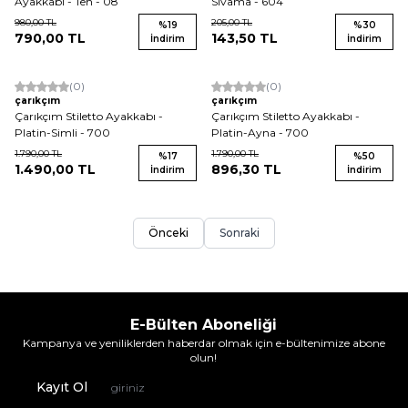
Ayakkabı - Ten - 08
Sıvama - 604
980,00
TL
205,00
TL
%
19
%
30
790,00
TL
143,50
TL
İndirim
İndirim
(0)
(0)
Yeni
Yeni
çarıkçım
çarıkçım
Çarıkçım Stiletto Ayakkabı -
Çarıkçım Stiletto Ayakkabı -
Platin-Simli - 700
Platin-Ayna - 700
1.790,00
TL
1.790,00
TL
%
17
%
50
1.490,00
TL
896,30
TL
İndirim
İndirim
Önceki
Sonraki
E-Bülten Aboneliği
Kampanya ve yeniliklerden haberdar olmak için e-bültenimize abone
olun!
Kayıt Ol