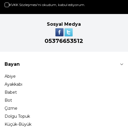
KVKK Sözleşmesi'ni
okudum, kabul ediyorum.
Sosyal Medya
05376653512
Bayan
Abiye
Ayakkabı
Babet
Bot
Çizme
Dolgu Topuk
Küçük-Büyük