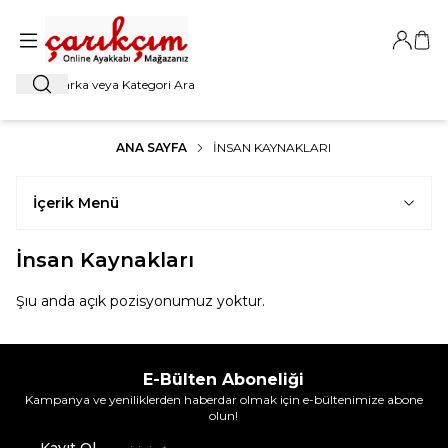
Giriş Ya
Sep
Ara
ANA SAYFA
İNSAN KAYNAKLARI
İçerik Menü
İnsan Kaynakları
Şıu anda açık pozisyonumuz yoktur.
E-Bülten Aboneliği
W
h
t
s
a
p
p
D
e
s
e
H
a
t
t
Kampanya ve yeniliklerden haberdar olmak için e-bültenimize abone
olun!