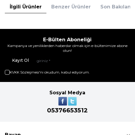
İlgili Ürünler
Benzer Ürünler
Son Bakılanla
E-Bülten Aboneliği
Kampanya ve yeniliklerden haberdar olmak için e-bültenimize abone
olun!
Kayıt Ol
KVKK Sözleşmesi'ni
okudum, kabul ediyorum.
Sosyal Medya
05376653512
Bayan