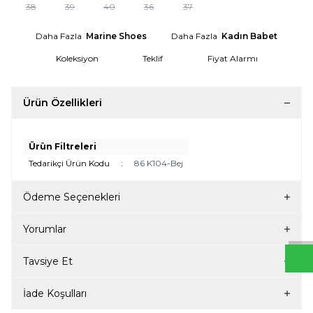
38
39
40
36
37
Daha Fazla
Marine Shoes
Daha Fazla
Kadın Babet
Koleksiyon
Teklif
Fiyat Alarmı
Ürün Özellikleri
Ürün Filtreleri
Tedarikçi Ürün Kodu
:
86 K104-Bej
W
h
t
s
a
p
p
D
e
s
e
H
a
t
t
Ödeme Seçenekleri
Yorumlar
Tavsiye Et
İade Koşulları