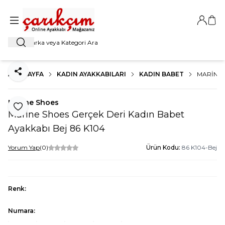
Giriş Ya
Sep
Ara
ANA SAYFA
KADIN AYAKKABILARI
KADIN BABET
MARINE 
Paylaş
Marine Shoes
Favoriye Ekle
Marine Shoes Gerçek Deri Kadın Babet
Ayakkabı Bej 86 K104
Yorum Yap
(0)
Ürün Kodu:
86 K104-Bej
Renk:
Numara: