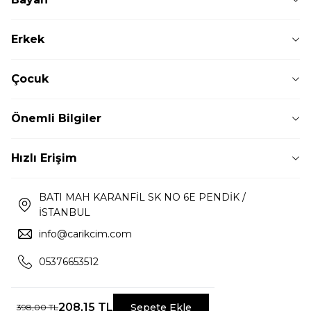
Erkek
Çocuk
Önemli Bilgiler
Hızlı Erişim
BATI MAH KARANFİL SK NO 6E PENDİK /
İSTANBUL
info@carikcim.com
05376653512
208,15
TL
Sepete Ekle
398,00
TL