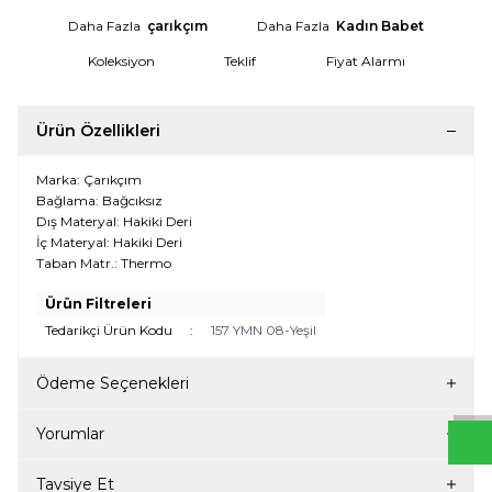
Daha Fazla
çarıkçım
Daha Fazla
Kadın Babet
Koleksiyon
Teklif
Fiyat Alarmı
Ürün Özellikleri
Marka: Çarıkçım
Bağlama: Bağcıksız
Dış Materyal: Hakiki Deri
İç Materyal: Hakiki Deri
Taban Matr.: Thermo
Ürün Filtreleri
W
h
t
s
a
p
p
D
e
s
e
H
a
t
t
Tedarikçi Ürün Kodu
:
157 YMN 08-Yeşil
Ödeme Seçenekleri
Yorumlar
Tavsiye Et