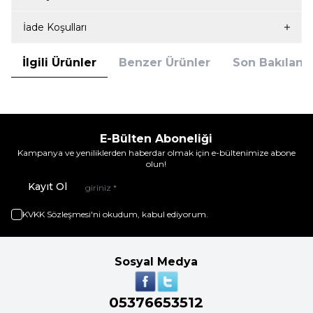
İade Koşulları
İlgili Ürünler
Benzer Ürünler
Son Bakılanla
E-Bülten Aboneliği
Kampanya ve yeniliklerden haberdar olmak için e-bültenimize abone
olun!
Kayıt Ol
KVKK Sözleşmesi'ni
okudum, kabul ediyorum.
Sosyal Medya
05376653512