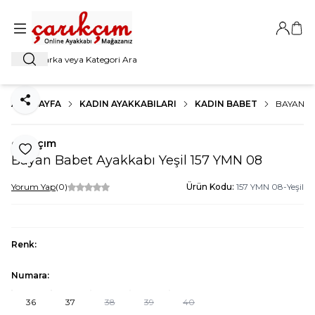
Giriş Ya
Sep
Ara
ANA SAYFA
KADIN AYAKKABILARI
KADIN BABET
BAYAN BA
Paylaş
çarıkçım
Favoriye Ekle
Bayan Babet Ayakkabı Yeşil 157 YMN 08
Yorum Yap
(0)
Ürün Kodu:
157 YMN 08-Yeşil
Renk:
Numara:
36
37
38
39
40