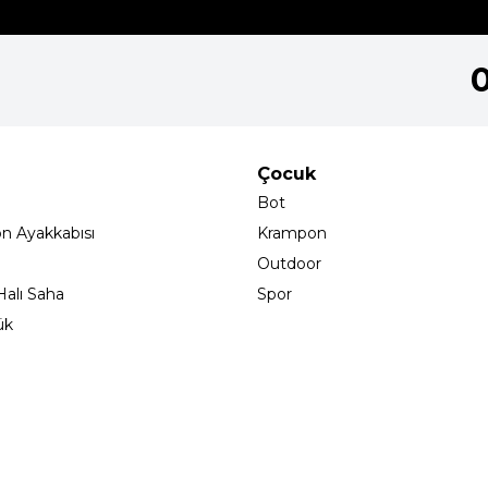
Çocuk
Bot
on Ayakkabısı
Krampon
Outdoor
alı Saha
Spor
ük