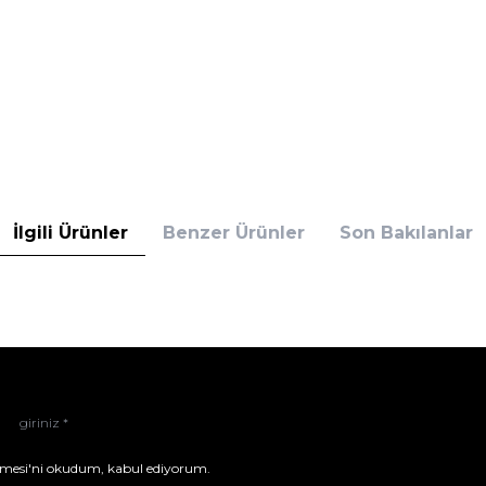
İlgili Ürünler
Benzer Ürünler
Son Bakılanlar
mesi'ni
okudum, kabul ediyorum.