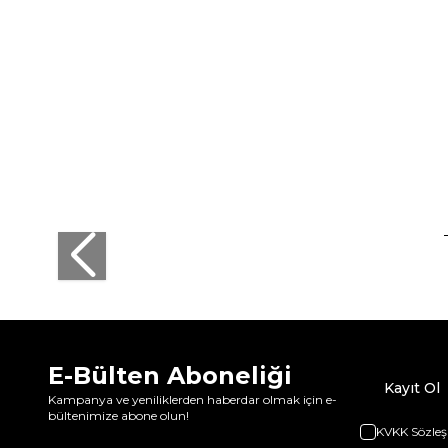
E-Bülten Aboneliği
Kayıt Ol
Kampanya ve yeniliklerden haberdar olmak için e-
bültenimize abone olun!
KVKK Sözleş