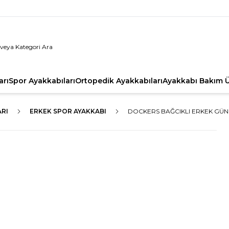
arı
Spor Ayakkabıları
Ortopedik Ayakkabıları
Ayakkabı Bakım Ü
ARI
ERKEK SPOR AYAKKABI
DOCKERS BAĞCIKLI ERKEK GÜNL