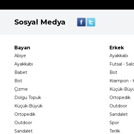
Sosyal Medya
Bayan
Erkek
Abiye
Ayakkabı
Ayakkabı
Futsal - Sal
Babet
Bot
Bot
Krampon - H
Çizme
Küçük-Büy
Dolgu Topuk
Ortopedik
Küçük-Büyük
Outdoor
Ortopedik
Sandalet
Outdoor
Spor
Sandalet
Terlik