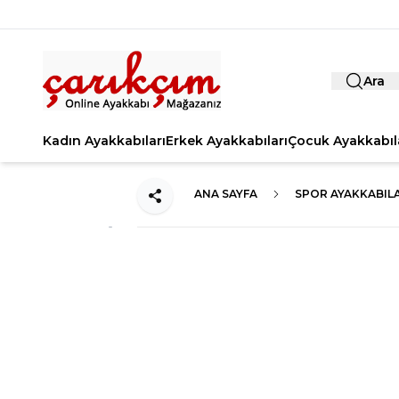
Ara
Kadın Ayakkabıları
Erkek Ayakkabıları
Çocuk Ayakkabıl
ANA SAYFA
SPOR AYAKKABIL
Paylaş