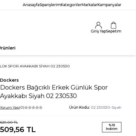
Anasayfa
Siparişlerim
Kategoriler
Markalar
Kampanyalar
Giriş Yap
Sepetim
rünleri
ÜK SPOR AYAKKABI SIYAH 02 230530
Dockers
Dockers Bağcıklı Erkek Günlük Spor
Ayakkabı Siyah 02 230530
Yorum Yap
(0)
Ürün Kodu:
02 230530-Siyah
629,00
TL
%
19
509,56
TL
İndirim