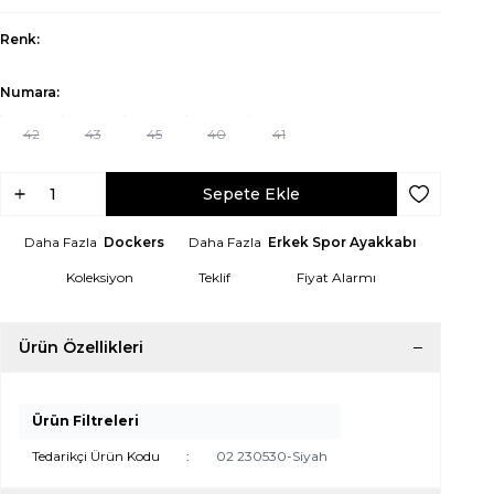
Renk:
Numara:
42
43
45
40
41
Sepete Ekle
Favoriye Ek
Daha Fazla
Dockers
Daha Fazla
Erkek Spor Ayakkabı
Koleksiyon
Teklif
Fiyat Alarmı
Ürün Özellikleri
Ürün Filtreleri
Tedarikçi Ürün Kodu
:
02 230530-Siyah