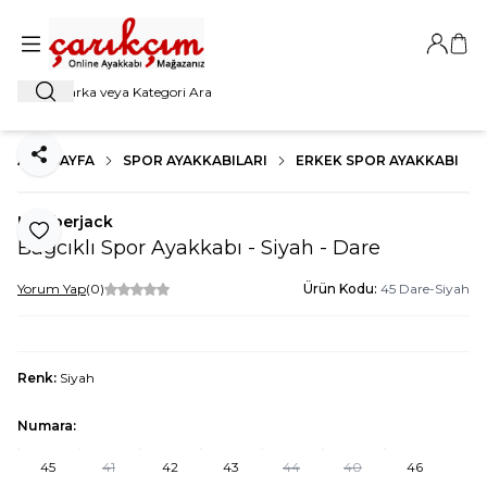
Giriş Ya
Sep
Ara
ANA SAYFA
SPOR AYAKKABILARI
ERKEK SPOR AYAKKABI
Paylaş
Lumberjack
Favoriye Ekle
Bağcıklı Spor Ayakkabı - Siyah - Dare
Yorum Yap
(0)
Ürün Kodu:
45 Dare-Siyah
Renk:
Siyah
Numara:
45
41
42
43
44
40
46