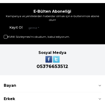
E-Bülten Aboneliği
Kampanya ve yeniliklerden haberdar olmak için e-bültenimize abone
olun!
Kayıt Ol
KVKK Sözleşmesi'ni
okudum, kabul ediyorum.
Sosyal Medya
05376653512
Bayan
Erkek