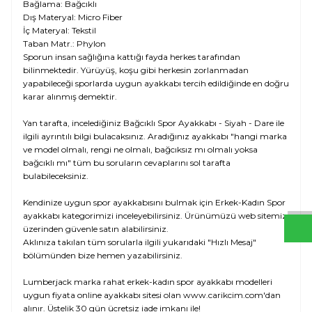
Bağlama: Bağcıklı
Dış Materyal: Micro Fiber
İç Materyal: Tekstil
Taban Matr.: Phylon
Sporun insan sağlığına kattığı fayda herkes tarafından
bilinmektedir. Yürüyüş, koşu gibi herkesin zorlanmadan
yapabileceği sporlarda uygun ayakkabı tercih edildiğinde en doğru
karar alınmış demektir.
Yan tarafta, incelediğiniz Bağcıklı Spor Ayakkabı - Siyah - Dare ile
ilgili ayrıntılı bilgi bulacaksınız. Aradığınız ayakkabı "hangi marka
ve model olmalı, rengi ne olmalı, bağcıksız mı olmalı yoksa
W
h
t
s
a
p
p
D
e
s
e
H
a
t
t
bağcıklı mı" tüm bu soruların cevaplarını sol tarafta
bulabileceksiniz.
Kendinize uygun spor ayakkabısını bulmak için Erkek-Kadın Spor
ayakkabı kategorimizi inceleyebilirsiniz. Ürünümüzü web sitemiz
üzerinden güvenle satın alabilirsiniz.
Aklınıza takılan tüm sorularla ilgili yukarıdaki "Hızlı Mesaj"
bölümünden bize hemen yazabilirsiniz.
Lumberjack marka rahat erkek-kadın spor ayakkabı modelleri
uygun fiyata online ayakkabı sitesi olan www.carikcim.com'dan
alınır. Üstelik 30 gün ücretsiz iade imkanı ile!