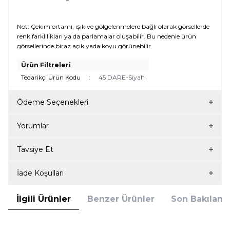
Not: Çekim ortamı, ışık ve gölgelenmelere bağlı olarak görsellerde
renk farklılıkları ya da parlamalar oluşabilir. Bu nedenle ürün
görsellerinde biraz açık yada koyu görünebilir.
Ürün Filtreleri
Tedarikçi Ürün Kodu
:
45 DARE-Siyah
Ödeme Seçenekleri
Yorumlar
Tavsiye Et
İade Koşulları
İlgili Ürünler
Benzer Ürünler
Son Bakılanla