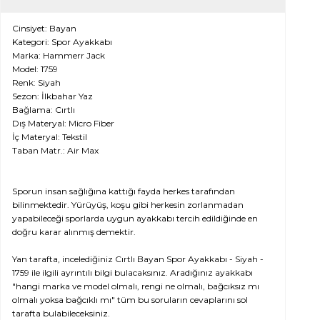
Cinsiyet: Bayan
Kategori: Spor Ayakkabı
Marka: Hammerr Jack
Model: 1759
Renk: Siyah
Sezon: İlkbahar Yaz
Bağlama: Cırtlı
Dış Materyal: Micro Fiber
İç Materyal: Tekstil
Taban Matr.: Air Max
Sporun insan sağlığına kattığı fayda herkes tarafından
bilinmektedir. Yürüyüş, koşu gibi herkesin zorlanmadan
yapabileceği sporlarda uygun ayakkabı tercih edildiğinde en
doğru karar alınmış demektir.
Yan tarafta, incelediğiniz Cırtlı Bayan Spor Ayakkabı - Siyah -
1759 ile ilgili ayrıntılı bilgi bulacaksınız. Aradığınız ayakkabı
"hangi marka ve model olmalı, rengi ne olmalı, bağcıksız mı
olmalı yoksa bağcıklı mı" tüm bu soruların cevaplarını sol
tarafta bulabileceksiniz.