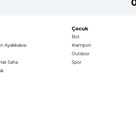
Çocuk
Bot
on Ayakkabısı
Krampon
Outdoor
alı Saha
Spor
ük