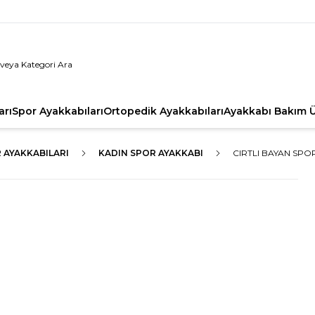
arı
Spor Ayakkabıları
Ortopedik Ayakkabıları
Ayakkabı Bakım Ü
 AYAKKABILARI
KADIN SPOR AYAKKABI
CIRTLI BAYAN SPOR 