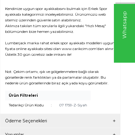
Kendinize uygun spor ayakkabısını bulmak için Erkek Spor
W
h
t
s
a
p
p
D
e
s
e
H
a
t
t
ayakkabı kategorimizi inceleyebilirsiniz. Ürünümüzü web
sitemiz üzerinden güvenle satın alabilirsiniz.
Aklınıza takılan tüm sorularla ilgili yukarıdaki "Hızlı Mesaj"
bölümünden bize hemen yazabilirsiniz.
Lumberjack marka rahat erkek spor ayakkabı modelleri uygun
fiyata online ayakkabı sitesi olan www.carikcim.com'dan alınır.
Üstelik 30 gün ücretsiz iade imkanı ile!
Not: Çekim ortamı, ışık ve gölgelenmelere bağlı olarak
görsellerde renk farklılıkları ya da parlamalar oluşabilir. Bu
nedenle ürün görsellerinde biraz açık yada koyu görünebilir.
Ürün Filtreleri
Tedarikçi Ürün Kodu
:
07 1759-Z-Siyah
Ödeme Seçenekleri
Yorumlar