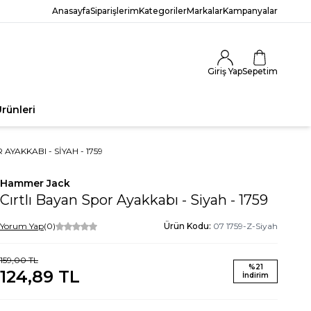
Anasayfa
Siparişlerim
Kategoriler
Markalar
Kampanyalar
Giriş Yap
Sepetim
rünleri
AYAKKABI - SIYAH - 1759
Hammer Jack
Cırtlı Bayan Spor Ayakkabı - Siyah - 1759
Yorum Yap
(0)
Ürün Kodu:
07 1759-Z-Siyah
159,00
TL
%
21
124,89
TL
İndirim