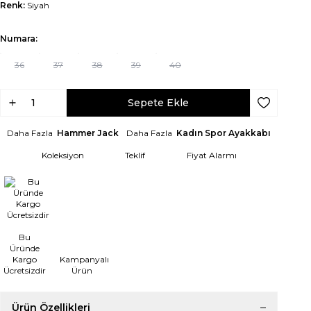
Renk:
Siyah
Numara:
36
37
38
39
40
Sepete Ekle
Favoriye Ek
Daha Fazla
Hammer Jack
Daha Fazla
Kadın Spor Ayakkabı
Koleksiyon
Teklif
Fiyat Alarmı
Bu
Üründe
Kargo
Kampanyalı
Ücretsizdir
Ürün
Ürün Özellikleri