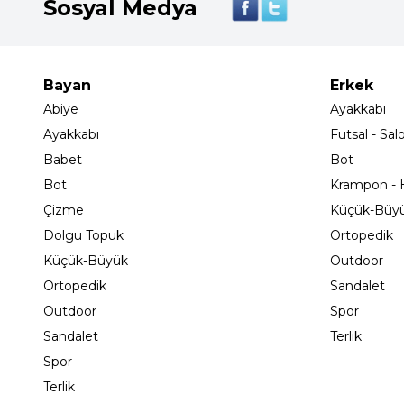
Sosyal Medya
Bayan
Erkek
Abiye
Ayakkabı
Ayakkabı
Futsal - Sal
Babet
Bot
Bot
Krampon - H
Çizme
Küçük-Büy
Dolgu Topuk
Ortopedik
Küçük-Büyük
Outdoor
Ortopedik
Sandalet
Outdoor
Spor
Sandalet
Terlik
Spor
Terlik