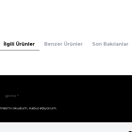
İlgili Ürünler
Benzer Ürünler
Son Bakılanlar
mesi'ni
okudum, kabul ediyorum.