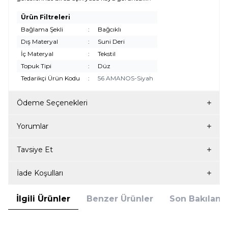
Ürün Filtreleri
Bağlama Şekli
:
Bağcıklı
Dış Materyal
:
Suni Deri
İç Materyal
:
Tekstil
Topuk Tipi
:
Düz
Tedarikçi Ürün Kodu
:
56 AMANOS-Siyah
Ödeme Seçenekleri
Yorumlar
Tavsiye Et
İade Koşulları
İlgili Ürünler
Benzer Ürünler
Son Bakılanla