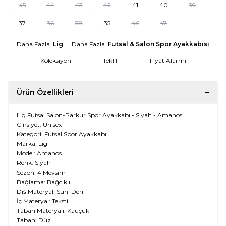
45
44
43
42
41
40
39
37
36
38
35
46
47
Daha Fazla
Lig
Daha Fazla
Futsal & Salon Spor Ayakkabısı
Koleksiyon
Teklif
Fiyat Alarmı
Ürün Özellikleri
Lig Futsal Salon-Parkur Spor Ayakkabı - Siyah - Amanos
Cinsiyet: Unisex
Kategori: Futsal Spor Ayakkabı
Marka: Lig
Model: Amanos
Renk: Siyah
Sezon: 4 Mevsim
Bağlama: Bağcıklı
Dış Materyal: Suni Deri
İç Materyal: Tekstil
Taban Materyali: Kauçuk
Taban: Düz