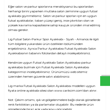
Eğer salon ve parkur sporlarına meraklıysanız bu sporlardan
herhangi birini yaparken mutlaka salon zeminine uygun futsal
ayakkabı giyinmelisiniz. Salon ve parkur sporları için en uygun
futsal ayakkabılar, taban yüzeyi geniş, ince çıkıntıları olan ve
yüksek kavrama kapasitesine sahip kauçuk üründen imal edilmiş
olması gerekir.
Lig Futsal Salon-Parkur Spor Ayakkabı - Siyah - Amanos ile ilgili
tüm bilgilere yukarıdaki ürün özellikleri bölümünden
erişebilirsiniz. Ayrıca Parkur Ayakkabısı Futsal Ayakkabı Salon
Ayakkabısının tabanını fotolardan detaylı inceleyebilirsiniz.
W
h
t
s
a
p
p
D
e
s
e
H
a
t
t
Kendinize uygun Futsal Ayakkabı Salon Ayakkabısı parkur
ayakkabısı bulmak için Futsal Ayakkabı Salon Ayakkabısı
kategorimizi inceleyebilirsiniz. Ürünümüzü web sitemiz
üzerinden hemen güvenle satın alabilirsiniz.
Lig marka Futsal Ayakkabı Salon Ayakkabısı modelleri uygun
fiyata online ayakkabı sitesi olan www.carikcim.com'dan alınır.
Not: Çekim ortamı, ışık ve gölgelenmelere bağlı olarak görsellerde
renk farklılıkları ya da parlamalar oluşabilir. Bu nedenle ürün
görsellerinde biraz açık yada koyu görünebilir.