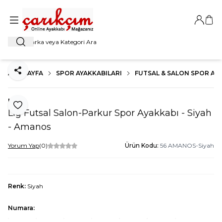
Giriş Ya
Sep
Ara
ANA SAYFA
SPOR AYAKKABILARI
FUTSAL & SALON SPOR AYA
Paylaş
Lig
Favoriye Ekle
Lig Futsal Salon-Parkur Spor Ayakkabı - Siyah
- Amanos
Yorum Yap
(0)
Ürün Kodu:
56 AMANOS-Siyah
Renk:
Siyah
Numara: