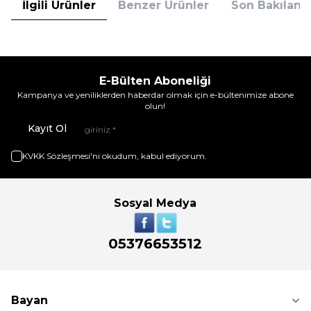
İlgili Ürünler
Benzer Ürünler
Son Bakılanla
E-Bülten Aboneliği
Kampanya ve yeniliklerden haberdar olmak için e-bültenimize abone
olun!
Kayıt Ol
KVKK Sözleşmesi'ni
okudum, kabul ediyorum.
Sosyal Medya
05376653512
Bayan