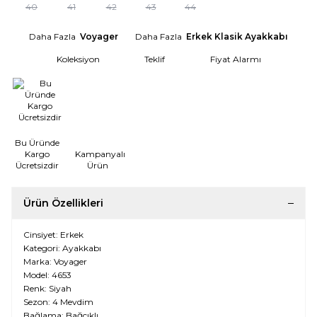
40
41
42
43
44
Daha Fazla
Voyager
Daha Fazla
Erkek Klasik Ayakkabı
Koleksiyon
Teklif
Fiyat Alarmı
Bu Üründe
Kargo
Kampanyalı
Ücretsizdir
Ürün
Ürün Özellikleri
Cinsiyet: Erkek
Kategori: Ayakkabı
Marka: Voyager
Model: 4653
Renk: Siyah
Sezon: 4 Mevdim
Bağlama: Bağcıklı