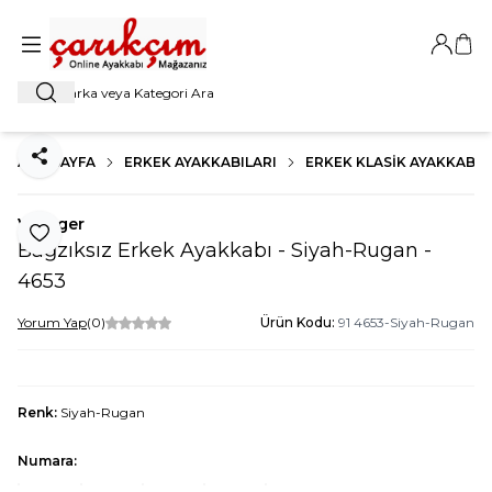
Giriş Ya
Sep
Ara
ANA SAYFA
ERKEK AYAKKABILARI
ERKEK KLASIK AYAKKABI
Paylaş
Voyager
Favoriye Ekle
Bağzıksız Erkek Ayakkabı - Siyah-Rugan -
4653
Yorum Yap
(0)
Ürün Kodu:
91 4653-Siyah-Rugan
Renk:
Siyah-Rugan
Numara: