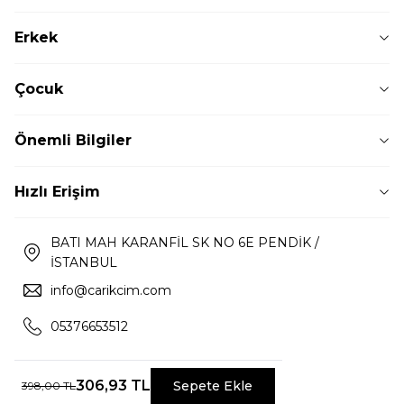
Erkek
Çocuk
Önemli Bilgiler
Hızlı Erişim
BATI MAH KARANFİL SK NO 6E PENDİK /
İSTANBUL
info@carikcim.com
05376653512
306,93
TL
Sepete Ekle
398,00
TL