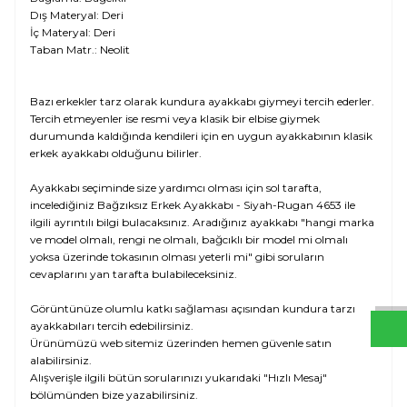
Dış Materyal: Deri
İç Materyal: Deri
Taban Matr.: Neolit
Bazı erkekler tarz olarak kundura ayakkabı giymeyi tercih ederler.
Tercih etmeyenler ise resmi veya klasik bir elbise giymek
durumunda kaldığında kendileri için en uygun ayakkabının klasik
erkek ayakkabı olduğunu bilirler.
Ayakkabı seçiminde size yardımcı olması için sol tarafta,
incelediğiniz Bağzıksız Erkek Ayakkabı - Siyah-Rugan 4653 ile
ilgili ayrıntılı bilgi bulacaksınız. Aradığınız ayakkabı "hangi marka
W
h
t
s
a
p
p
D
e
s
e
H
a
t
t
ve model olmalı, rengi ne olmalı, bağcıklı bir model mi olmalı
yoksa üzerinde tokasının olması yeterli mi" gibi soruların
cevaplarını yan tarafta bulabileceksiniz.
Görüntünüze olumlu katkı sağlaması açısından kundura tarzı
ayakkabıları tercih edebilirsiniz.
Ürünümüzü web sitemiz üzerinden hemen güvenle satın
alabilirsiniz.
Alışverişle ilgili bütün sorularınızı yukarıdaki "Hızlı Mesaj"
bölümünden bize yazabilirsiniz.