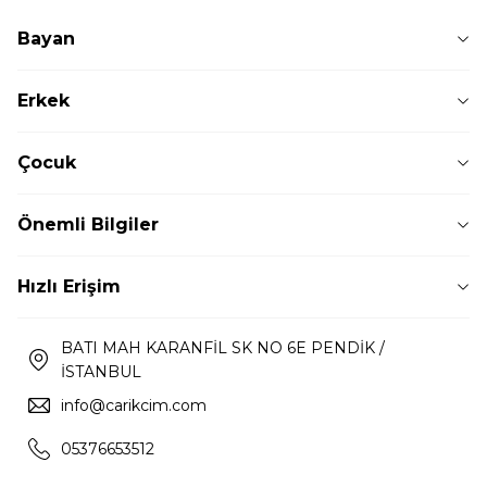
Bayan
Erkek
Çocuk
Önemli Bilgiler
Hızlı Erişim
BATI MAH KARANFİL SK NO 6E PENDİK /
İSTANBUL
info@carikcim.com
05376653512