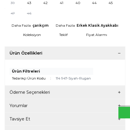
39
43
42
41
40
44
45
47
46
Daha Fazla
çarıkçım
Daha Fazla
Erkek Klasik Ayakkabı
Koleksiyon
Teklif
Fiyat Alarmı
Ürün Özellikleri
Ürün Filtreleri
Tedarikçi Ürün Kodu
:
114 947-Siyah-Rugan
W
h
t
s
a
p
p
D
e
s
e
H
a
t
t
Ödeme Seçenekleri
Yorumlar
Tavsiye Et