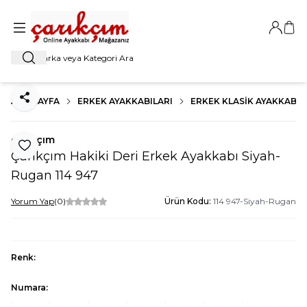
Giriş Ya
Sep
Ara
ANA SAYFA
ERKEK AYAKKABILARI
ERKEK KLASIK AYAKKABI
Paylaş
çarıkçım
Favoriye Ekle
Çarıkçım Hakiki Deri Erkek Ayakkabı Siyah-
Rugan 114 947
Yorum Yap
(0)
Ürün Kodu:
114 947-Siyah-Rugan
Renk:
Numara: