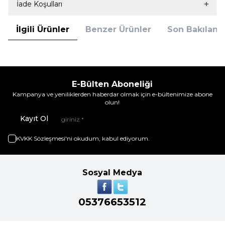
İade Koşulları
İlgili Ürünler
Benzer Ürünler
Son Bakılanla
E-Bülten Aboneliği
Kampanya ve yeniliklerden haberdar olmak için e-bültenimize abone
olun!
Kayıt Ol
KVKK Sözleşmesi'ni
okudum, kabul ediyorum.
Sosyal Medya
05376653512