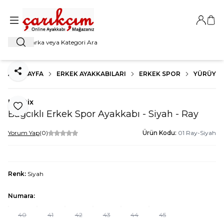
Giriş Ya
Sep
Ara
ANA SAYFA
ERKEK AYAKKABILARI
ERKEK SPOR
YÜRÜYÜ
Paylaş
Kinetix
Favoriye Ekle
Bağcıklı Erkek Spor Ayakkabı - Siyah - Ray
Yorum Yap
(0)
Ürün Kodu:
01 Ray-Siyah
Renk:
Siyah
Numara:
40
41
42
43
44
45