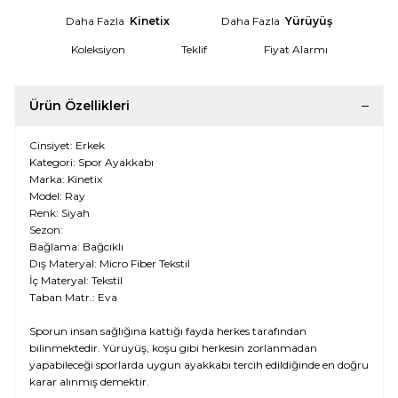
Daha Fazla
Kinetix
Daha Fazla
Yürüyüş
Koleksiyon
Teklif
Fiyat Alarmı
Ürün Özellikleri
Cinsiyet: Erkek
Kategori: Spor Ayakkabı
Marka: Kinetix
Model: Ray
Renk: Siyah
Sezon:
Bağlama: Bağcıklı
Dış Materyal: Micro Fiber Tekstil
İç Materyal: Tekstil
Taban Matr.: Eva
Sporun insan sağlığına kattığı fayda herkes tarafından
bilinmektedir. Yürüyüş, koşu gibi herkesin zorlanmadan
yapabileceği sporlarda uygun ayakkabı tercih edildiğinde en doğru
karar alınmış demektir.