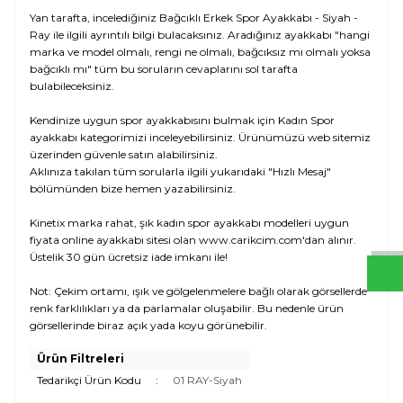
Yan tarafta, incelediğiniz Bağcıklı Erkek Spor Ayakkabı - Siyah -
Ray ile ilgili ayrıntılı bilgi bulacaksınız. Aradığınız ayakkabı "hangi
marka ve model olmalı, rengi ne olmalı, bağcıksız mı olmalı yoksa
bağcıklı mı" tüm bu soruların cevaplarını sol tarafta
bulabileceksiniz.
Kendinize uygun spor ayakkabısını bulmak için Kadın Spor
ayakkabı kategorimizi inceleyebilirsiniz. Ürünümüzü web sitemiz
üzerinden güvenle satın alabilirsiniz.
Aklınıza takılan tüm sorularla ilgili yukarıdaki "Hızlı Mesaj"
W
h
t
s
a
p
p
D
e
s
e
H
a
t
t
bölümünden bize hemen yazabilirsiniz.
Kinetix marka rahat, şık kadın spor ayakkabı modelleri uygun
fiyata online ayakkabı sitesi olan www.carikcim.com'dan alınır.
Üstelik 30 gün ücretsiz iade imkanı ile!
Not: Çekim ortamı, ışık ve gölgelenmelere bağlı olarak görsellerde
renk farklılıkları ya da parlamalar oluşabilir. Bu nedenle ürün
görsellerinde biraz açık yada koyu görünebilir.
Ürün Filtreleri
Tedarikçi Ürün Kodu
:
01 RAY-Siyah