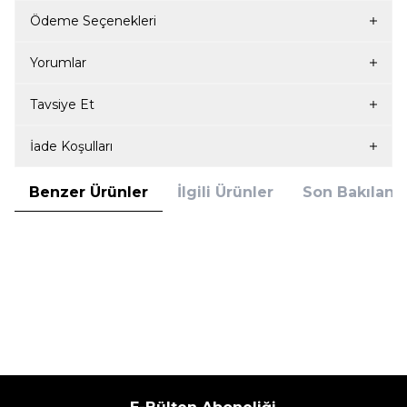
Ödeme Seçenekleri
Yorumlar
Tavsiye Et
İade Koşulları
Benzer Ürünler
İlgili Ürünler
Son Bakılanla
(0)
(0)
Yeni
Yeni
Lumberjack
Lumberjack
Bağcıklı Erkek Sneaker - Siyah -
Antrenman Koşu Ayakkabısı - Gri -
Agatha
Strong
2.590,00
TL
2.690,00
TL
%
8
%
7
2.390,00
TL
2.490,00
TL
İndirim
İndirim