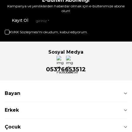
E-Bülten Aboneliği
Kampanya ve yeniliklerden haberdar olmak için e-bültenimize abone
olun!
Kayıt Ol
KVKK Sözleşmesi'ni
okudum, kabul ediyorum.
Sosyal Medya
05376653512
Bayan
Erkek
Çocuk