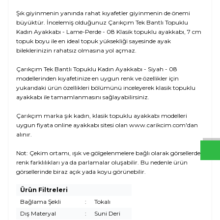
Şık giyinmenin yanında rahat kıyafetler giyinmenin de önemi
büyüktür. İncelemiş olduğunuz Çarıkçım Tek Bantlı Topuklu
Kadın Ayakkabı - Lame-Perde - 08 Klasik topuklu ayakkabı, 7 cm
topuk boyu ile en ideal topuk yüksekliği sayesinde ayak
bileklerinizin rahatsız olmasına yol açmaz.
Çarıkçım Tek Bantlı Topuklu Kadın Ayakkabı - Siyah - 08
modellerinden kıyafetinize en uygun renk ve özellikler için
yukarıdaki ürün özellikleri bölümünü inceleyerek klasik topuklu
ayakkabı ile tamamlanmasını sağlayabilirsiniz.
W
h
t
s
a
p
p
D
e
s
e
H
a
t
t
Çarıkçım marka şık kadın, klasik topuklu ayakkabı modelleri
uygun fiyata online ayakkabı sitesi olan www.carikcim.com'dan
alınır.
Not: Çekim ortamı, ışık ve gölgelenmelere bağlı olarak görsellerde
renk farklılıkları ya da parlamalar oluşabilir. Bu nedenle ürün
görsellerinde biraz açık yada koyu görünebilir.
Ürün Filtreleri
Bağlama Şekli
:
Tokalı
Dış Materyal
:
Suni Deri