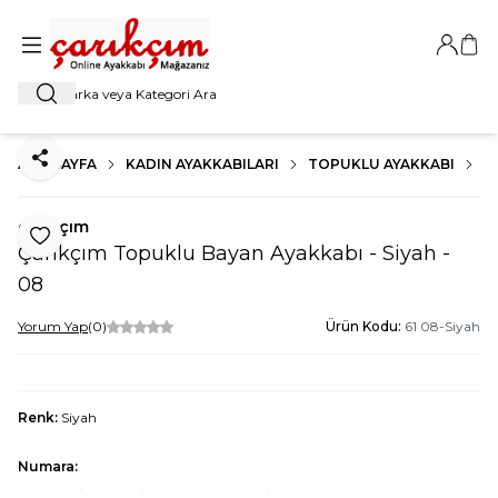
Giriş Ya
Sep
Ara
ANA SAYFA
KADIN AYAKKABILARI
TOPUKLU AYAKKABI
K
Paylaş
çarıkçım
Favoriye Ekle
Çarıkçım Topuklu Bayan Ayakkabı - Siyah -
08
Yorum Yap
(0)
Ürün Kodu:
61 08-Siyah
Renk:
Siyah
Numara: