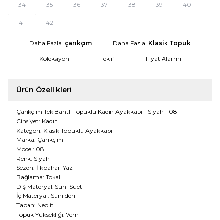
34
35
36
37
38
39
40
41
42
Daha Fazla
çarıkçım
Daha Fazla
Klasik Topuk
Koleksiyon
Teklif
Fiyat Alarmı
Ürün Özellikleri
Çarıkçım Tek Bantlı Topuklu Kadın Ayakkabı - Siyah - 08
Cinsiyet: Kadın
Kategori: Klasik Topuklu Ayakkabı
Marka: Çarıkçım
Model: 08
Renk: Siyah
Sezon: İlkbahar-Yaz
Bağlama: Tokalı
Dış Materyal: Suni Süet
İç Materyal: Suni deri
Taban: Neolit
Topuk Yüksekliği: 7cm