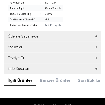
İç Materyal
:
Suni Deri
Topuk Tipi
:
Kalın Topuk
Topuk Yüksekliği
:
7 cm
Platform Yüksekliği
:
Yok
Tedarikçi Ürün Kodu
:
61 08-Siyah
Ödeme Seçenekleri
Yorumlar
Tavsiye Et
İade Koşulları
İlgili Ürünler
Benzer Ürünler
Son Bakılanla