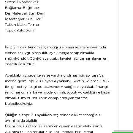
Sezon: İlkbahar Yaz
Bağlama: Bağcıksız
Dış Materyal: Suni Deri
İç Materyal: Suni Deri
Taban Matr.: Termo
Topuk Yük.: 5 cm
İyi giyinmek, kendiniz için doğru elbiseyi seçmenin yanında
elbisenize uygun topuklu ayakkabıya sahip olmakla
mümkündür. Çünkü ayakkabı, kıyafetinizi tamamlayan en
önemli unsurdur.
Ayakkabınızı seçerken size yardımcı olması için sol tarafta,
incelediğiniz Topuklu Bayan Ayakkabı - Platin-Sıvama - 8612
ile ilgili detaylı bilgi bulacaksınız. Aradığınız ayakkabı "hangi
renk, hangi marka ve model olmalı, topuk yüksekliği ne kadar
olmalı" tüm bu soruların cevaplarını yan tarafta
bulabileceksiniz.
Şıklığınız, topuklu ayakkabı seçiminde dikkat edeceğiniz
ayrıntılarda gizlidir.
Ürünümüzü sitemiz üzerinden güvenle satın alabilirsiniz.
Aklınıza takılan sorularla ilgili yukarıdaki Hızlı Mesaj