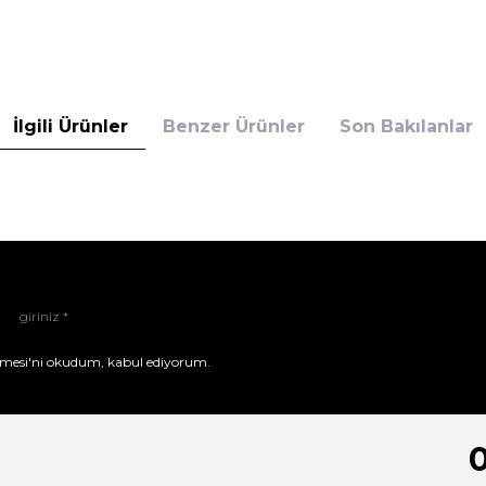
İlgili Ürünler
Benzer Ürünler
Son Bakılanlar
mesi'ni
okudum, kabul ediyorum.