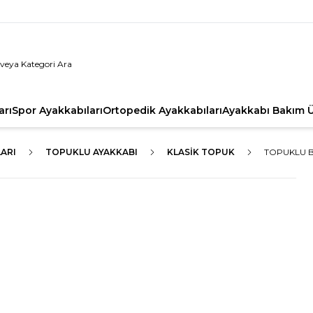
arı
Spor Ayakkabıları
Ortopedik Ayakkabıları
Ayakkabı Bakım Ü
ARI
TOPUKLU AYAKKABI
KLASIK TOPUK
TOPUKLU BA