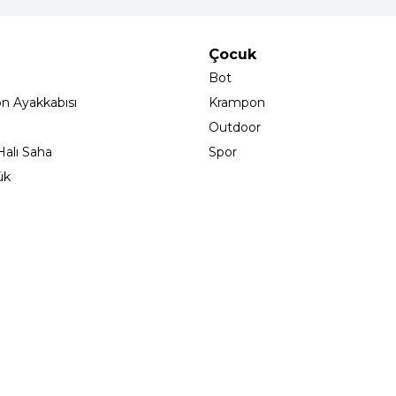
Çocuk
Bot
on Ayakkabısı
Krampon
Outdoor
alı Saha
Spor
ük