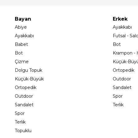
Bayan
Erkek
Abiye
Ayakkabı
Ayakkabı
Futsal - Sal
Babet
Bot
Bot
Krampon - H
Çizme
Küçük-Büy
Dolgu Topuk
Ortopedik
Küçük-Büyük
Outdoor
Ortopedik
Sandalet
Outdoor
Spor
Sandalet
Terlik
Spor
Terlik
Topuklu