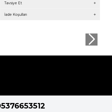
Tavsiye Et
İade Koşulları
05376653512