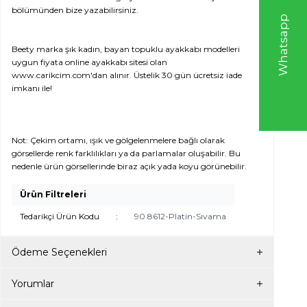
bölümünden bize yazabilirsiniz.
W
h
t
s
a
p
p
D
e
s
e
H
a
t
t
Beety marka şık kadın, bayan topuklu ayakkabı modelleri
uygun fiyata online ayakkabı sitesi olan
www.carikcim.com'dan alınır. Üstelik 30 gün ücretsiz iade
imkanı ile!
Not: Çekim ortamı, ışık ve gölgelenmelere bağlı olarak
görsellerde renk farklılıkları ya da parlamalar oluşabilir. Bu
nedenle ürün görsellerinde biraz açık yada koyu görünebilir.
Ürün Filtreleri
Tedarikçi Ürün Kodu
:
90 8612-Platin-Sıvama
Ödeme Seçenekleri
Yorumlar