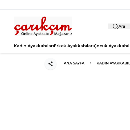
Ara
Kadın Ayakkabıları
Erkek Ayakkabıları
Çocuk Ayakkabıl
ANA SAYFA
KADIN AYAKKABIL
Paylaş