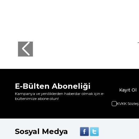
E-Bülten Aboneliği
Kayıt Ol
Kampanya ve yeniliklerden haberdar olmak için e-
bültenimize abone olun!
KVKK Sözleş
Sosyal Medya