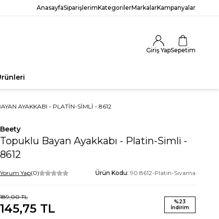
Anasayfa
Siparişlerim
Kategoriler
Markalar
Kampanyalar
Giriş Yap
Sepetim
rünleri
YAN AYAKKABI - PLATIN-SIMLI - 8612
Beety
Topuklu Bayan Ayakkabı - Platin-Simli -
8612
Yorum Yap
(0)
Ürün Kodu:
90 8612-Platin-Sıvama
189,00
TL
%
23
145,75
TL
İndirim