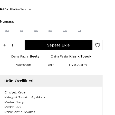
Renk:
Platin-Sıvama
Numara:
36
37
38
39
40
41
Sepete Ekle
Favoriye Ek
Daha Fazla
Beety
Daha Fazla
Klasik Topuk
Koleksiyon
Teklif
Fiyat Alarmı
Ürün Özellikleri
Cinsiyet: Kadın
Kategori: Topuklu Ayakkabı
Marka: Beety
Model: 8612
Renk: Platin-Sıvama