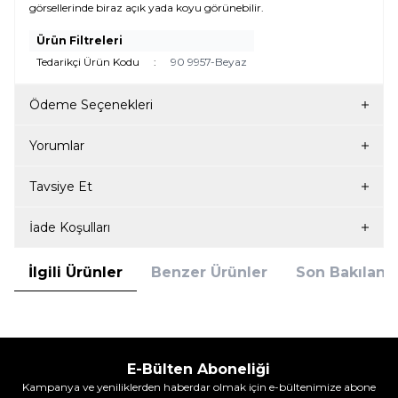
görsellerinde biraz açık yada koyu görünebilir.
Ürün Filtreleri
Tedarikçi Ürün Kodu
:
90 9957-Beyaz
Ödeme Seçenekleri
Yorumlar
Tavsiye Et
İade Koşulları
İlgili Ürünler
Benzer Ürünler
Son Bakılanla
E-Bülten Aboneliği
Kampanya ve yeniliklerden haberdar olmak için e-bültenimize abone