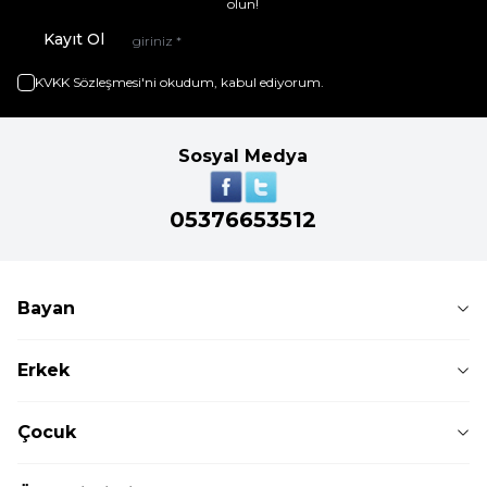
olun!
Kayıt Ol
KVKK Sözleşmesi'ni
okudum, kabul ediyorum.
Sosyal Medya
05376653512
Bayan
Erkek
Çocuk