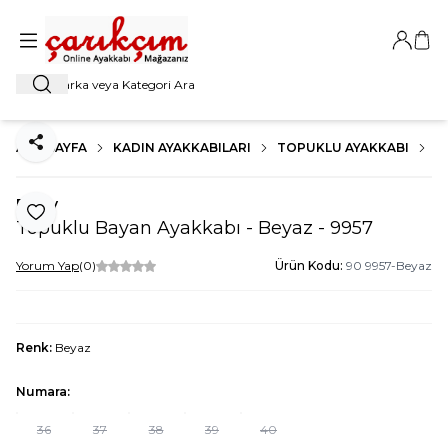
Giriş Ya
Sep
Ara
ANA SAYFA
KADIN AYAKKABILARI
TOPUKLU AYAKKABI
K
Paylaş
Beety
Favoriye Ekle
Topuklu Bayan Ayakkabı - Beyaz - 9957
Yorum Yap
(0)
Ürün Kodu:
90 9957-Beyaz
Renk:
Beyaz
Numara:
36
37
38
39
40