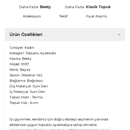
Daha Fazla
Beety
Daha Fazla
Klasik Topuk
Koleksiyon
Teklif
Fiyat Alarmı
Ürün Özellikleri
Cinsiyet: Kadın
Kategori: Topuklu Ayakkabı
Marka: Beety
Model: 9957
Renk: Beyaz
Sezon: İlkbahar Yaz
Bağlama: Bağcıksız
Dış Materyal: Suni Deri
İç Materyal: Suni Deri
Taban Matr.: Termo
Topuk Yük.: 6 cm
İyi giyinmek, kendiniz için doğru elbiseyi seçmenin yanında
elbisenize uygun topuklu ayakkabıya sahip olmakla