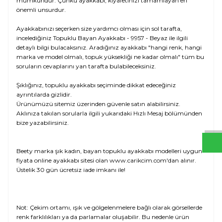
mümkündür. Çünkü ayakkabı, kıyafetinizi tamamlayan en
önemli unsurdur.
Ayakkabınızı seçerken size yardımcı olması için sol tarafta,
incelediğiniz Topuklu Bayan Ayakkabı - 9957 - Beyaz ile ilgili
detaylı bilgi bulacaksınız. Aradığınız ayakkabı "hangi renk, hangi
marka ve model olmalı, topuk yüksekliği ne kadar olmalı" tüm bu
soruların cevaplarını yan tarafta bulabileceksiniz.
Şıklığınız, topuklu ayakkabı seçiminde dikkat edeceğiniz
W
h
t
s
a
p
p
D
e
s
e
H
a
t
t
ayrıntılarda gizlidir.
Ürünümüzü sitemiz üzerinden güvenle satın alabilirsiniz.
Aklınıza takılan sorularla ilgili yukarıdaki Hızlı Mesaj bölümünden
bize yazabilirsiniz.
Beety marka şık kadın, bayan topuklu ayakkabı modelleri uygun
fiyata online ayakkabı sitesi olan www.carikcim.com'dan alınır.
Üstelik 30 gün ücretsiz iade imkanı ile!
Not: Çekim ortamı, ışık ve gölgelenmelere bağlı olarak görsellerde
renk farklılıkları ya da parlamalar oluşabilir. Bu nedenle ürün