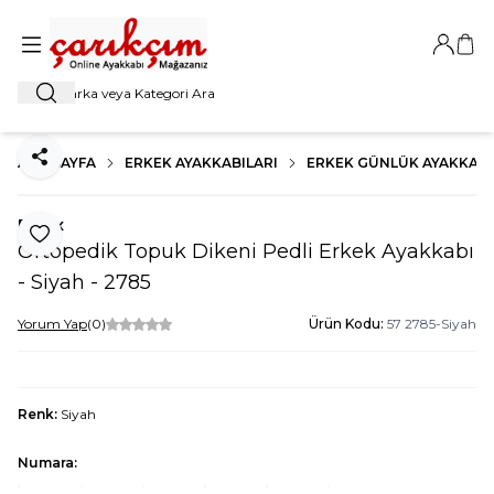
Giriş Ya
Sep
Ara
ANA SAYFA
ERKEK AYAKKABILARI
ERKEK GÜNLÜK AYAKKABI
Paylaş
Forex
Favoriye Ekle
Ortopedik Topuk Dikeni Pedli Erkek Ayakkabı
- Siyah - 2785
Yorum Yap
(0)
Ürün Kodu:
57 2785-Siyah
Renk:
Siyah
Numara: