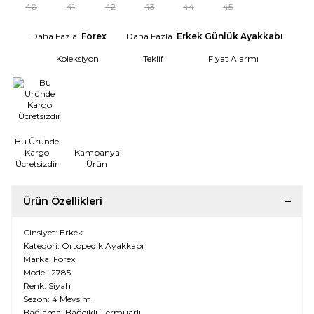
40
41
42
43
44
45
Daha Fazla
Forex
Daha Fazla
Erkek Günlük Ayakkabı
Koleksiyon
Teklif
Fiyat Alarmı
Bu Üründe
Kargo
Kampanyalı
Ücretsizdir
Ürün
Ürün Özellikleri
Cinsiyet: Erkek
Kategori: Ortopedik Ayakkabı
Marka: Forex
Model: 2785
Renk: Siyah
Sezon: 4 Mevsim
Bağlama: Bağcıklı-Fermuarlı