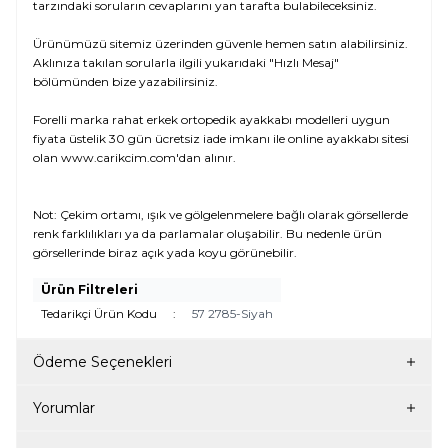
tarzındaki soruların cevaplarını yan tarafta bulabileceksiniz.
Ürünümüzü sitemiz üzerinden güvenle hemen satın alabilirsiniz.
Aklınıza takılan sorularla ilgili yukarıdaki "Hızlı Mesaj"
bölümünden bize yazabilirsiniz.
Forelli marka rahat erkek ortopedik ayakkabı modelleri uygun
fiyata üstelik 30 gün ücretsiz iade imkanı ile online ayakkabı sitesi
olan www.carikcim.com'dan alınır.
Not: Çekim ortamı, ışık ve gölgelenmelere bağlı olarak görsellerde
renk farklılıkları ya da parlamalar oluşabilir. Bu nedenle ürün
görsellerinde biraz açık yada koyu görünebilir.
Ürün Filtreleri
Tedarikçi Ürün Kodu
:
57 2785-Siyah
Ödeme Seçenekleri
Yorumlar