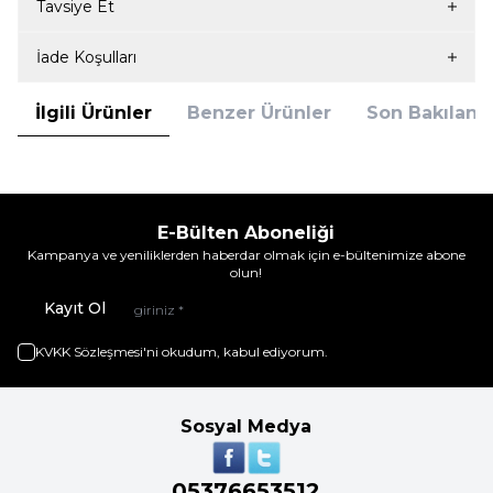
Tavsiye Et
İade Koşulları
İlgili Ürünler
Benzer Ürünler
Son Bakılanla
E-Bülten Aboneliği
Kampanya ve yeniliklerden haberdar olmak için e-bültenimize abone
olun!
Kayıt Ol
KVKK Sözleşmesi'ni
okudum, kabul ediyorum.
Sosyal Medya
05376653512