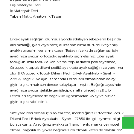
Dış Materyal: Deri
İç Materyal: Deri
Taban Matr.: Anatomik Taban
Erkek ayak sağlığını olumsuz yönde etkileyen sebeplerin başında
kilo fazlalığı, (yarı veya tam) düztaban olma durumu ve yanlış
ayakkabı seçimi yer almaktadır. Tedavinize katkı sağlaması için
ayağınıza uygun ortopedik ayakkabı seçmelisiniz. Eğer ayak
topuğunuzda topuk dikeni varsa, topuk dikeni pedi sayesinde,
Ortopedik topuk dikeni pedli& ayakkabı ayak sağlığınıza yardımcı
olur.& Ortopedik Topuk Dikeni Pedli Erkek Ayakkabı - Siyah -
2785& Bağcıklı ve aynı zamanda Fermuarlı olmasından dolayı
giyinip çıkarmak son derece kolaylaştırılmıştır. Bağcığı sayesinde
ayağınıza uygun şekilde genişletip daralta bileceğiniz& gibi
W
h
t
s
a
p
p
D
e
s
e
H
a
t
t
Fermuarı sayesinde de bağcık ile uğraşmadan kolay ve hızlıca
giyinip çıkarabilirsiniz.
Size yardımcı olması için sol tarafta, incelediğiniz Ortopedik Topuk
Dikeni Pedli Erkek Ayakkabı - Siyah - 2785& ile ilgili ayrıntılı bilgi
bulacaksınız. Aradığınız ayakkabı "hangi renk, marka ve model
olmalı, bağcıklı mı yoksa bağcıksız mı olmalı, keten de olabilir mi"