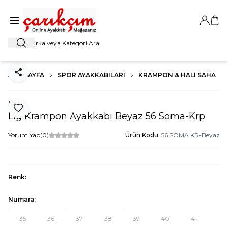
Giriş Ya
Sep
Ara
ANA SAYFA
SPOR AYAKKABILARI
KRAMPON & HALI SAHA
Paylaş
Lig
Favoriye Ekle
Lig Krampon Ayakkabı Beyaz 56 Soma-Krp
Yorum Yap
(0)
Ürün Kodu:
56 SOMA KR-Beyaz
Renk:
Numara:
35
36
37
38
39
40
41