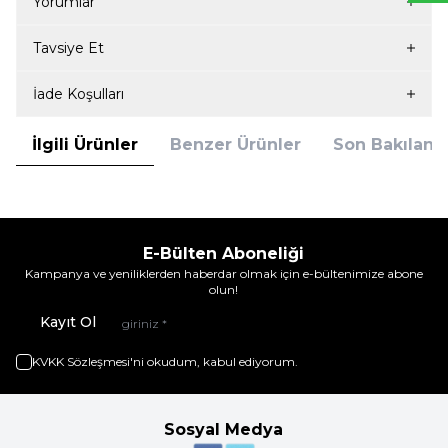
Yorumlar
Tavsiye Et
İade Koşulları
İlgili Ürünler
Benzer Ürünler
Son Bakılanla
E-Bülten Aboneliği
Kampanya ve yeniliklerden haberdar olmak için e-bültenimize abone
olun!
Kayıt Ol
KVKK Sözleşmesi'ni
okudum, kabul ediyorum.
Sosyal Medya