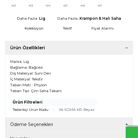
42
43
44
45
46
47
Daha Fazla
Lig
Daha Fazla
Krampon & Halı Saha
Koleksiyon
Teklif
Fiyat Alarmı
Ürün Özellikleri
Marka: Lig
Bağlama: Bağcıklı
Dış Materyal: Suni Deri
İç Materyal: Tekstil
Taban Matr.: Phylon
Taban Tipi: Çim Saha Tabanı
W
h
t
s
a
p
p
D
e
s
e
H
a
t
t
Ürün Filtreleri
Tedarikçi Ürün Kodu
:
56 SOMA KR-Beyaz
Ödeme Seçenekleri