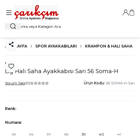
Giriş Ya
Sep
Ara
ANA SAYFA
SPOR AYAKKABILARI
KRAMPON & HALI SAHA
Paylaş
Lig
Favoriye Ekle
Lig Halı Saha Ayakkabısı Sarı 56 Soma-H
Yorum Yap
(0)
Ürün Kodu:
56 SOMA H-Sarı
Renk:
Numara:
35
36
37
38
39
40
41