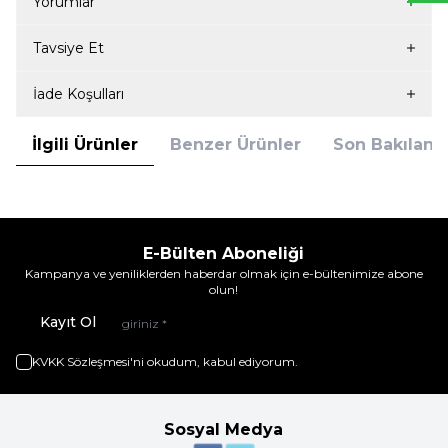
Yorumlar
Tavsiye Et
İade Koşulları
İlgili Ürünler
Benzer Ürünler
Son Bakılanla
E-Bülten Aboneliği
Kampanya ve yeniliklerden haberdar olmak için e-bültenimize abone
olun!
Kayıt Ol
KVKK Sözleşmesi'ni
okudum, kabul ediyorum.
Sosyal Medya