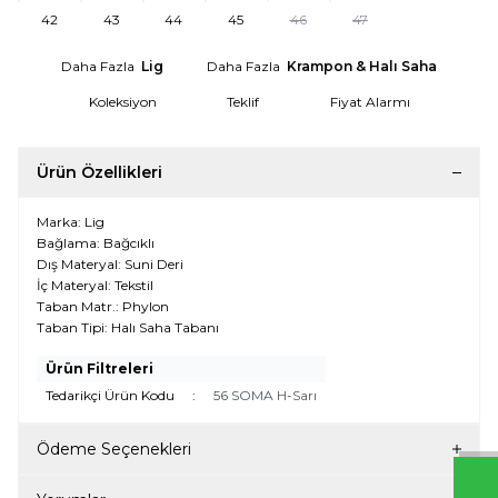
42
43
44
45
46
47
Daha Fazla
Lig
Daha Fazla
Krampon & Halı Saha
Koleksiyon
Teklif
Fiyat Alarmı
Ürün Özellikleri
Marka: Lig
Bağlama: Bağcıklı
Dış Materyal: Suni Deri
İç Materyal: Tekstil
Taban Matr.: Phylon
Taban Tipi: Halı Saha Tabanı
W
h
t
s
a
p
p
D
e
s
e
H
a
t
t
Ürün Filtreleri
Tedarikçi Ürün Kodu
:
56 SOMA H-Sarı
Ödeme Seçenekleri