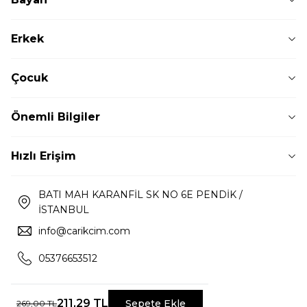
Erkek
Çocuk
Önemli Bilgiler
Hızlı Erişim
BATI MAH KARANFİL SK NO 6E PENDİK /
İSTANBUL
info@carikcim.com
05376653512
211,29
TL
Sepete Ekle
269,00
TL