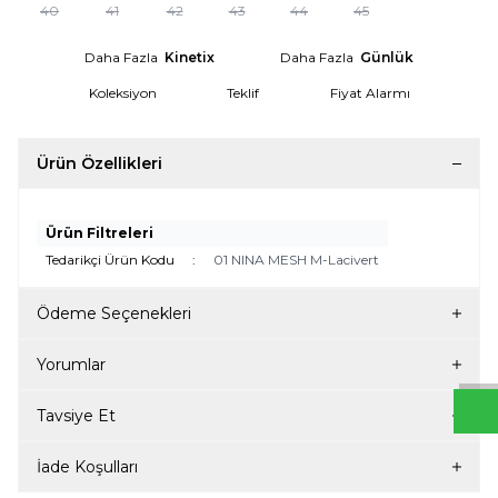
40
41
42
43
44
45
Daha Fazla
Kinetix
Daha Fazla
Günlük
Koleksiyon
Teklif
Fiyat Alarmı
Ürün Özellikleri
Ürün Filtreleri
Tedarikçi Ürün Kodu
:
01 NINA MESH M-Lacivert
W
h
t
s
a
p
p
D
e
s
e
H
a
t
t
Ödeme Seçenekleri
Yorumlar
Tavsiye Et
İade Koşulları