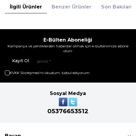
İlgili Ürünler
Benzer Ürünler
Son Bakılanla
E-Bülten Aboneliği
Kampanya ve yeniliklerden haberdar olmak için e-bültenimize abone
olun!
Kayıt Ol
KVKK Sözleşmesi'ni
okudum, kabul ediyorum.
Sosyal Medya
05376653512
Bayan