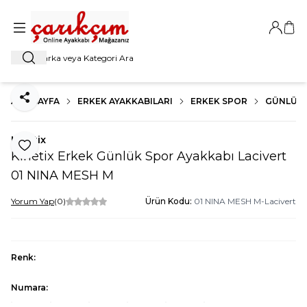
Giriş Ya
Sep
Ara
ANA SAYFA
ERKEK AYAKKABILARI
ERKEK SPOR
GÜNLÜK
Paylaş
Kinetix
Favoriye Ekle
Kinetix Erkek Günlük Spor Ayakkabı Lacivert
01 NINA MESH M
Yorum Yap
(0)
Ürün Kodu:
01 NINA MESH M-Lacivert
Renk:
Numara: