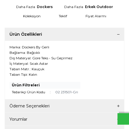
Daha Fazla
Dockers
Daha Fazla
Erkek Outdoor
Koleksiyon
Teklif
Fiyat Alarmı
Ürün Özellikleri
Marka: Dockers By Gerli
Bağlama: Bağcıklı
Dış Materyal: Gore Teks - Su Geçirmez
İç Materyal: Sıcak Astar
Taban Matr.: Kauçuk
Taban Tipi: Kalın
Ürün Filtreleri
W
h
t
s
a
p
p
D
e
s
e
H
a
t
t
Tedarikçi Ürün Kodu
:
02 231501-Gri
Ödeme Seçenekleri
Yorumlar