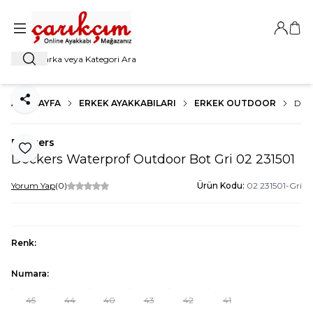
Giriş Ya
Sep
Ara
ANA SAYFA
ERKEK AYAKKABILARI
ERKEK OUTDOOR
DOC
Paylaş
Dockers
Favoriye Ekle
Dockers Waterprof Outdoor Bot Gri 02 231501
Yorum Yap
(0)
Ürün Kodu:
02 231501-Gri
Renk:
Numara:
45
44
40
43
42
41