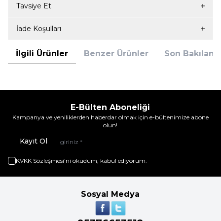
Tavsiye Et
İade Koşulları
İlgili Ürünler
Benzer Ürünler
Son Bakılanla
E-Bülten Aboneliği
Kampanya ve yeniliklerden haberdar olmak için e-bültenimize abone
olun!
Kayıt Ol
KVKK Sözleşmesi'ni
okudum, kabul ediyorum.
Sosyal Medya