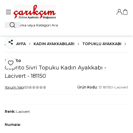
Giriş Ya
Sep
Ara
ANA SAYFA
KADIN AYAKKABILARI
TOPUKLU AYAKKABI
K
Paylaş
Caprito
Favoriye Ekle
Caprito Sivri Topuku Kadın Ayakkabı -
Lacivert - 181150
Yorum Yap
(0)
Ürün Kodu:
13 181150-Lacivert
Renk:
Lacivert
Numara: