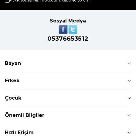
KVKK Sözleşmesi'ni
okudum, kabul ediyorum.
Sosyal Medya
05376653512
Bayan
Erkek
Çocuk
Önemli Bilgiler
Hızlı Erişim