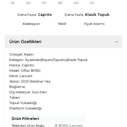
35
36
37
38
40
39
Daha Fazla
Caprito
Daha Fazla
Klasik Topuk
Koleksiyon
Teklif
Fiyat Alarmı
Ürün Özellikleri
Cinsiyet: Kadın
Kategori: Ayakkabı|Bayan|Topuklu|Klasik Topuk
Marka: Caprito
Model: Oflaz 181150
Renk: Lacivert
Sezon: 2021 İlkbahar-Yaz
Bağlama:
Dış Materyal: Suni Deri
Taban:
Topuk Yüksekliği:
W
h
t
s
a
p
p
D
e
s
e
H
a
t
t
Platform Yüksekliği:
Ürün Filtreleri
Tedarikçi Ürün Kodu
:
13 181150-Lacivert