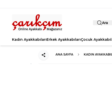
Ara
Kadın Ayakkabıları
Erkek Ayakkabıları
Çocuk Ayakkabıl
ANA SAYFA
KADIN AYAKKABI
Paylaş