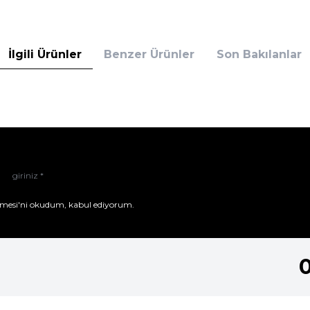
İlgili Ürünler
Benzer Ürünler
Son Bakılanlar
mesi'ni
okudum, kabul ediyorum.