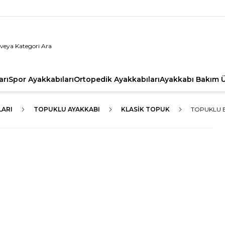
arı
Spor Ayakkabıları
Ortopedik Ayakkabıları
Ayakkabı Bakım Ü
LARI
TOPUKLU AYAKKABI
KLASIK TOPUK
TOPUKLU B