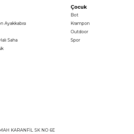
Çocuk
Bot
on Ayakkabısı
Krampon
Outdoor
alı Saha
Spor
ük
 MAH KARANFİL SK NO 6E