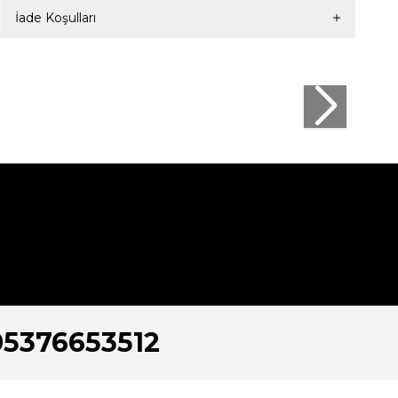
İade Koşulları
05376653512