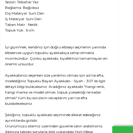
Sezon: İlkbahar Yaz
Bağlama: Bağcıksız
Dış Materyal: Suni Deri
İç Materyal: Suni Deri
Taban Matr.: Neolit
Topuk Yük.: 6 cm
İyi giyinmek, kendiniz için doğru elbiseyi seçmenin yanında
elbisenize uygun topuklu ayakkabıya sahip olmakla
mümkündür. Çünkü ayakkabı, kıyafetinizi tamamlayan en
önemli unsurdur.
Ayakkabınızı seçerken size yardımcı olması için sol tarafta,
incelediğiniz Topuklu Bayan Ayakkabı - Siyah - 307 ile ilgili
detaylı bilgi bulacaksınız. Aradığınız ayakkabı "hangi renk,
hangi marka ve model olmalı, topuk yüksekliği ne kadar
olmalı" tüm bu soruların cevaplarını yan tarafta
bulabileceksiniz.
Şıklığınız, topuklu ayakkabı seçiminde dikkat edeceğiniz
ayrıntılarda gizlidir.
Ürünümüzü sitemiz üzerinden güvenle satın alabilirsiniz.
Aklınıza takılan sorularla ilgili yukarıdaki Hızlı Mesaj