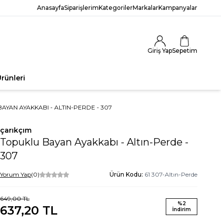
Anasayfa
Siparişlerim
Kategoriler
Markalar
Kampanyalar
Giriş Yap
Sepetim
rünleri
AYAN AYAKKABI - ALTIN-PERDE - 307
çarıkçım
Topuklu Bayan Ayakkabı - Altın-Perde -
307
Yorum Yap
(0)
Ürün Kodu:
61 307-Altın-Perde
649,00
TL
%
2
637,20
TL
İndirim