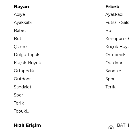
Bayan
Erkek
Abiye
Ayakkabı
Ayakkabı
Futsal - Sal
Babet
Bot
Bot
Krampon - H
Çizme
Küçük-Büy
Dolgu Topuk
Ortopedik
Küçük-Büyük
Outdoor
Ortopedik
Sandalet
Outdoor
Spor
Sandalet
Terlik
Spor
Terlik
Topuklu
Hızlı Erişim
BATI