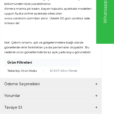
W
h
t
s
a
p
p
D
e
s
e
H
a
t
t
bölümünden bize yazabilirsiniz.
Almera marka şık kadın, bayan topuklu ayakkabı modelleri
uygun fiyata online ayakkabı sitesi olan
www.carikcim.com'dan alınır. Üstelik 30 gün ücretsiz iade
imkanı ile!
Not: Çekim ortamı, ışık ve gölgelenmelere bağlı olarak
görsellerde renk farklılıkları ya da parlamalar oluşabilir. Bu
nedenle ürün görsellerinde biraz açık yada koyu görünebilir.
Ürün Filtreleri
Tedarikçi Ürün Kodu
:
61 307-Altın-Perde
Ödeme Seçenekleri
Yorumlar
Tavsiye Et