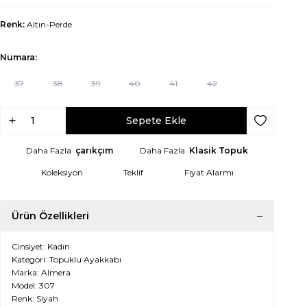
Renk:
Altın-Perde
Numara:
37
38
39
40
41
42
Sepete Ekle
Favoriye Ek
Daha Fazla
çarıkçım
Daha Fazla
Klasik Topuk
Koleksiyon
Teklif
Fiyat Alarmı
Ürün Özellikleri
Cinsiyet: Kadın
Kategori: Topuklu Ayakkabı
Marka: Almera
Model: 307
Renk: Siyah