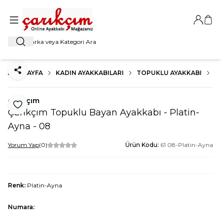
Giriş Ya
Sep
Ara
ANA SAYFA
KADIN AYAKKABILARI
TOPUKLU AYAKKABI
K
Paylaş
çarıkçım
Favoriye Ekle
Çarıkçım Topuklu Bayan Ayakkabı - Platin-
Ayna - 08
Yorum Yap
(0)
Ürün Kodu:
61 08-Platin-Ayna
Renk:
Platin-Ayna
Numara: