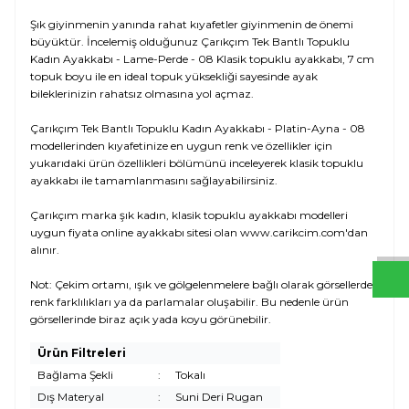
Şık giyinmenin yanında rahat kıyafetler giyinmenin de önemi
büyüktür. İncelemiş olduğunuz Çarıkçım Tek Bantlı Topuklu
Kadın Ayakkabı - Lame-Perde - 08 Klasik topuklu ayakkabı, 7 cm
topuk boyu ile en ideal topuk yüksekliği sayesinde ayak
bileklerinizin rahatsız olmasına yol açmaz.
Çarıkçım Tek Bantlı Topuklu Kadın Ayakkabı - Platin-Ayna - 08
modellerinden kıyafetinize en uygun renk ve özellikler için
yukarıdaki ürün özellikleri bölümünü inceleyerek klasik topuklu
ayakkabı ile tamamlanmasını sağlayabilirsiniz.
W
h
t
s
a
p
p
D
e
s
e
H
a
t
t
Çarıkçım marka şık kadın, klasik topuklu ayakkabı modelleri
uygun fiyata online ayakkabı sitesi olan www.carikcim.com'dan
alınır.
Not: Çekim ortamı, ışık ve gölgelenmelere bağlı olarak görsellerde
renk farklılıkları ya da parlamalar oluşabilir. Bu nedenle ürün
görsellerinde biraz açık yada koyu görünebilir.
Ürün Filtreleri
Bağlama Şekli
:
Tokalı
Dış Materyal
:
Suni Deri Rugan