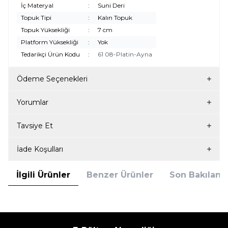
İç Materyal
:
Suni Deri
Topuk Tipi
:
Kalın Topuk
Topuk Yüksekliği
:
7 cm
Platform Yüksekliği
:
Yok
Tedarikçi Ürün Kodu
:
61 08-Platin-Ayna
Ödeme Seçenekleri
Yorumlar
Tavsiye Et
İade Koşulları
İlgili Ürünler
Benzer Ürünler
Son Bakılanla