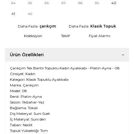
34
35
36
37
38
39
40
41
42
Daha Fazla
çarıkçım
Daha Fazla
Klasik Topuk
Koleksiyon
Teklif
Fiyat Alarmı
Ürün Özellikleri
Çarıkçım Tek Bantlı Topuklu Kadın Ayakkabı - Platin-Ayna - 08
Cinsiyet: Kadın
Kategori: Klasik Topuklu Ayakkabı
Marka: Çarıkçım
Model: 08
Renk: Platin-Ayna
Sezon: İlkbahar-Yaz
Bağlama: Tokalı
Dış Materyal: Suni Süet
İç Materyal: Suni deri
Taban: Neolit
Topuk Yüksekliği: 7cm