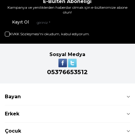
E-Bülten Aboneliği
Kampanya ve yeniliklerden haberdar olmak için e-bültenimize abone
olun!
Kayıt Ol
KVKK Sözleşmesi'ni
okudum, kabul ediyorum.
Sosyal Medya
05376653512
Bayan
Erkek
Çocuk