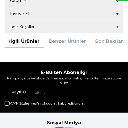
Yorumlar
Tavsiye Et
İade Koşulları
İlgili Ürünler
Benzer Ürünler
Son Bakılanla
E-Bülten Aboneliği
Kampanya ve yeniliklerden haberdar olmak için e-bültenimize abone
olun!
Kayıt Ol
KVKK Sözleşmesi'ni
okudum, kabul ediyorum.
Sosyal Medya