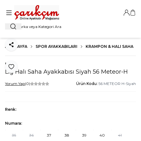
Giriş Ya
Sep
Ara
ANA SAYFA
SPOR AYAKKABILARI
KRAMPON & HALI SAHA
Paylaş
Lig
Favoriye Ekle
Lig Halı Saha Ayakkabısı Siyah 56 Meteor-H
Yorum Yap
(0)
Ürün Kodu:
56 METEOR H-Siyah
Renk:
Numara:
35
36
37
38
39
40
41