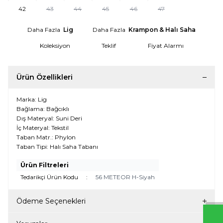
42
43
44
45
46
47
Daha Fazla
Lig
Daha Fazla
Krampon & Halı Saha
Koleksiyon
Teklif
Fiyat Alarmı
Ürün Özellikleri
Marka: Lig
Bağlama: Bağcıklı
Dış Materyal: Suni Deri
İç Materyal: Tekstil
Taban Matr.: Phylon
Taban Tipi: Halı Saha Tabanı
W
h
t
s
a
p
p
D
e
s
e
H
a
t
t
Ürün Filtreleri
Tedarikçi Ürün Kodu
:
56 METEOR H-Siyah
Ödeme Seçenekleri