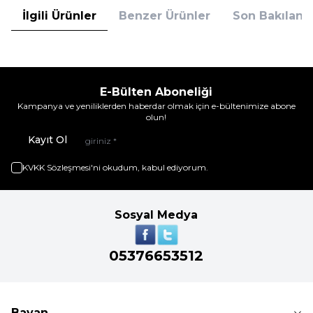
İlgili Ürünler
Benzer Ürünler
Son Bakılanla
E-Bülten Aboneliği
Kampanya ve yeniliklerden haberdar olmak için e-bültenimize abone
olun!
Kayıt Ol
KVKK Sözleşmesi'ni
okudum, kabul ediyorum.
Sosyal Medya
05376653512
Bayan