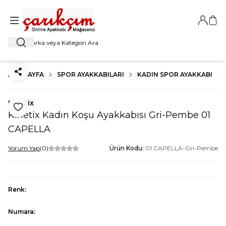
Giriş Ya
Sep
Ara
ANA SAYFA
SPOR AYAKKABILARI
KADIN SPOR AYAKKABI
Paylaş
Kinetix
Favoriye Ekle
Kinetix Kadın Koşu Ayakkabısı Gri-Pembe 01
CAPELLA
Yorum Yap
(0)
Ürün Kodu:
01 CAPELLA-Gri-Pembe
Renk:
Numara: