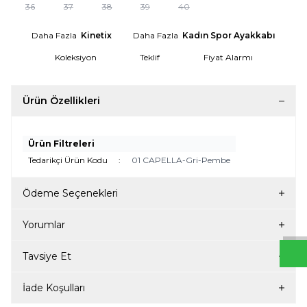
36
37
38
39
40
Daha Fazla
Kinetix
Daha Fazla
Kadın Spor Ayakkabı
Koleksiyon
Teklif
Fiyat Alarmı
Ürün Özellikleri
Ürün Filtreleri
Tedarikçi Ürün Kodu
:
01 CAPELLA-Gri-Pembe
W
h
t
s
a
p
p
D
e
s
e
H
a
t
t
Ödeme Seçenekleri
Yorumlar
Tavsiye Et
İade Koşulları