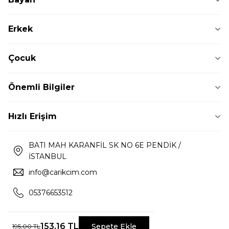
Erkek
Çocuk
Önemli Bilgiler
Hızlı Erişim
BATI MAH KARANFİL SK NO 6E PENDİK /
İSTANBUL
info@carikcim.com
05376653512
153,16
TL
Sepete Ekle
195,00
TL