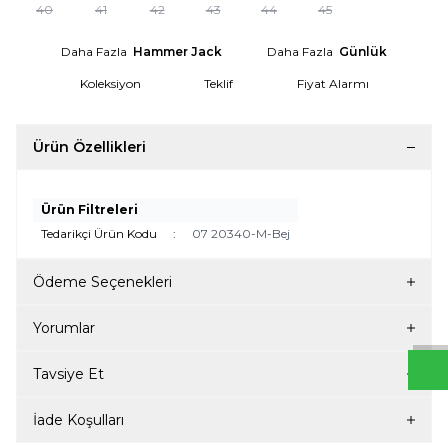
40
41
42
43
44
45
Daha Fazla
Hammer Jack
Daha Fazla
Günlük
Koleksiyon
Teklif
Fiyat Alarmı
Ürün Özellikleri
Ürün Filtreleri
Tedarikçi Ürün Kodu
:
07 20340-M-Bej
W
h
t
s
a
p
p
D
e
s
e
H
a
t
t
Ödeme Seçenekleri
Yorumlar
Tavsiye Et
İade Koşulları