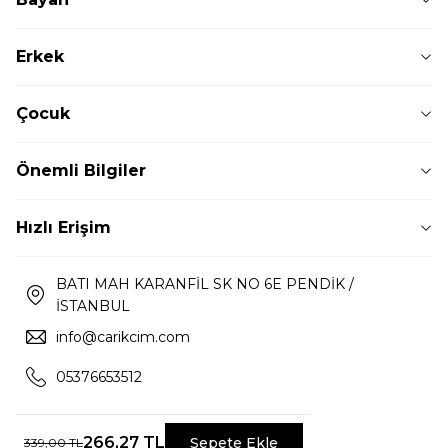
Erkek
Çocuk
Önemli Bilgiler
Hızlı Erişim
BATI MAH KARANFİL SK NO 6E PENDİK /
İSTANBUL
info@carikcim.com
05376653512
266,27
TL
Sepete Ekle
339,00
TL