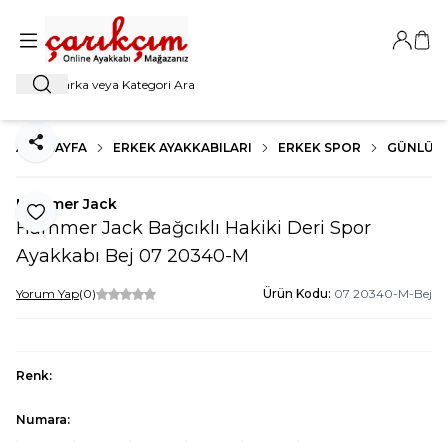
Giriş Ya
Sep
Ara
ANA SAYFA
ERKEK AYAKKABILARI
ERKEK SPOR
GÜNLÜK
Paylaş
Hammer Jack
Favoriye Ekle
Hammer Jack Bağcıklı Hakiki Deri Spor
Ayakkabı Bej 07 20340-M
Yorum Yap
(0)
Ürün Kodu:
07 20340-M-Bej
Renk:
Numara: