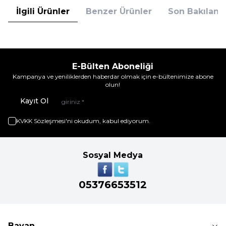
İlgili Ürünler
Benzer Ürünler
Son Bakılanla
E-Bülten Aboneliği
Kampanya ve yeniliklerden haberdar olmak için e-bültenimize abone
olun!
Kayıt Ol
KVKK Sözleşmesi'ni
okudum, kabul ediyorum.
Sosyal Medya
05376653512
Bayan