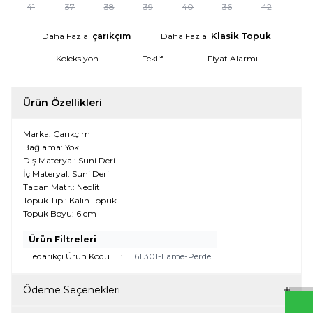
41
37
38
39
40
36
42
Daha Fazla
çarıkçım
Daha Fazla
Klasik Topuk
Koleksiyon
Teklif
Fiyat Alarmı
Ürün Özellikleri
Marka: Çarıkçım
Bağlama: Yok
Dış Materyal: Suni Deri
İç Materyal: Suni Deri
Taban Matr.: Neolit
Topuk Tipi: Kalın Topuk
Topuk Boyu: 6 cm
W
h
t
s
a
p
p
D
e
s
e
H
a
t
t
Ürün Filtreleri
Tedarikçi Ürün Kodu
:
61 301-Lame-Perde
Ödeme Seçenekleri