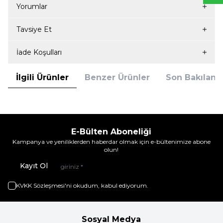
Yorumlar
Tavsiye Et
İade Koşulları
İlgili Ürünler
Benzer Ürünler
Son Bakılanla
E-Bülten Aboneliği
Kampanya ve yeniliklerden haberdar olmak için e-bültenimize abone
olun!
Kayıt Ol
KVKK Sözleşmesi'ni
okudum, kabul ediyorum.
Sosyal Medya