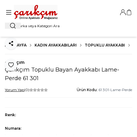
Giriş Ya
Sep
Ara
ANA SAYFA
KADIN AYAKKABILARI
TOPUKLU AYAKKABI
K
Paylaş
çarıkçım
Favoriye Ekle
Çarıkçım Topuklu Bayan Ayakkabı Lame-
Perde 61 301
Yorum Yap
(0)
Ürün Kodu:
61 301-Lame-Perde
Renk:
Numara: