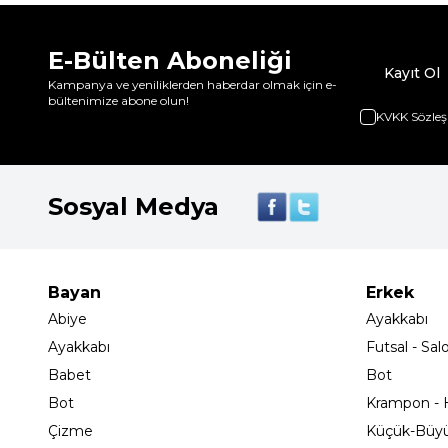
E-Bülten Aboneliği
Kayıt Ol
Kampanya ve yeniliklerden haberdar olmak için e-
bültenimize abone olun!
KVKK Sözleş
Sosyal Medya
Bayan
Erkek
Abiye
Ayakkabı
Ayakkabı
Futsal - Sal
Babet
Bot
Bot
Krampon - H
Çizme
Küçük-Büy