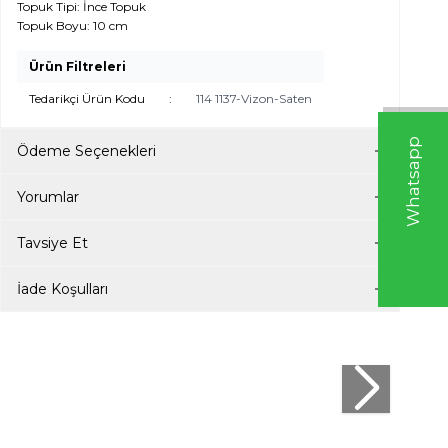
Topuk Tipi: İnce Topuk
Topuk Boyu: 10 cm
Ürün Filtreleri
Tedarikçi Ürün Kodu
:
114 1137-Vizon-Saten
W
h
t
s
a
p
p
D
e
s
e
H
a
t
t
Ödeme Seçenekleri
Yorumlar
Tavsiye Et
İade Koşulları