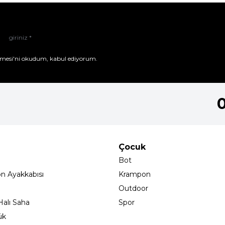
mesi'ni
okudum, kabul ediyorum.
Çocuk
Bot
on Ayakkabısı
Krampon
Outdoor
alı Saha
Spor
ük