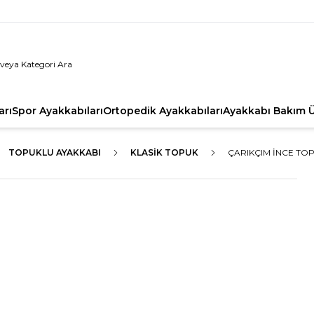
arı
Spor Ayakkabıları
Ortopedik Ayakkabıları
Ayakkabı Bakım Ü
TOPUKLU AYAKKABI
KLASIK TOPUK
ÇARIKÇIM İNCE TOP