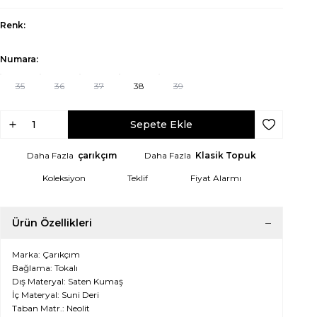
Renk:
Numara:
35
36
37
38
39
Sepete Ekle
Favoriye Ek
Daha Fazla
çarıkçım
Daha Fazla
Klasik Topuk
Koleksiyon
Teklif
Fiyat Alarmı
Ürün Özellikleri
Marka: Çarıkçım
Bağlama: Tokalı
Dış Materyal: Saten Kumaş
İç Materyal: Suni Deri
Taban Matr.: Neolit