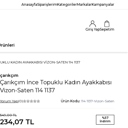
Anasayfa
Siparişlerim
Kategoriler
Markalar
Kampanyalar
Giriş Yap
Sepetim
rünleri
UKLU KADIN AYAKKABISI VIZON-SATEN 114 1137
çarıkçım
Çarıkçım İnce Topuklu Kadın Ayakkabısı
Vizon-Saten 114 1137
Yorum Yap
(0)
Ürün Kodu:
114 1137-Vizon-Saten
549,00
TL
%
57
234,07
TL
İndirim