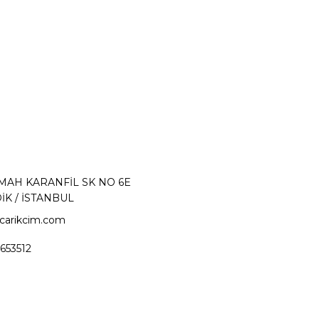
 MAH KARANFİL SK NO 6E
İK / İSTANBUL
carikcim.com
653512