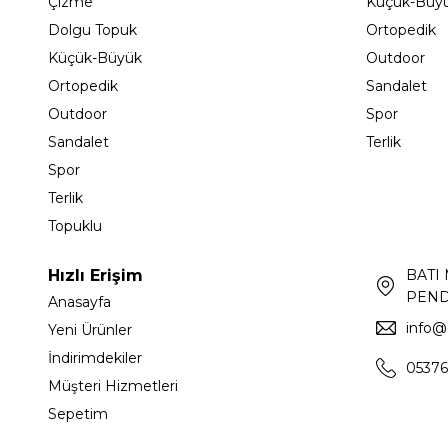
Çizme
Küçük-Büy
Dolgu Topuk
Ortopedik
Küçük-Büyük
Outdoor
Ortopedik
Sandalet
Outdoor
Spor
Sandalet
Terlik
Spor
Terlik
Topuklu
Hızlı Erişim
BATI
PEND
Anasayfa
info@
Yeni Ürünler
İndirimdekiler
05376
Müşteri Hizmetleri
Sepetim