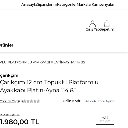
Anasayfa
Siparişlerim
Kategoriler
Markalar
Kampanyalar
Giriş Yap
Sepetim
rünleri
KLU PLATFORMLU AYAKKABI PLATIN-AYNA 114 85
çarıkçım
Çarıkçım 12 cm Topuklu Platformlu
Ayakkabı Platin-Ayna 114 85
Yorum Yap
(0)
Ürün Kodu:
114 85-Platin-Ayna
2.290,00
TL
%
14
1.980,00
TL
İndirim