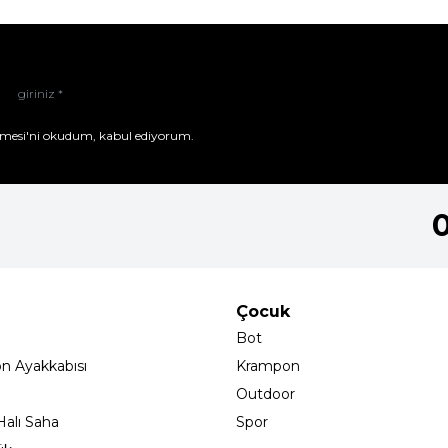
mesi'ni
okudum, kabul ediyorum.
Çocuk
Bot
on Ayakkabısı
Krampon
Outdoor
alı Saha
Spor