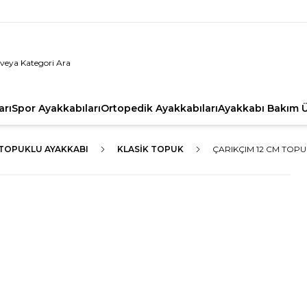
arı
Spor Ayakkabıları
Ortopedik Ayakkabıları
Ayakkabı Bakım Ü
TOPUKLU AYAKKABI
KLASIK TOPUK
ÇARIKÇIM 12 CM TOPU