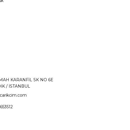
ük
 MAH KARANFİL SK NO 6E
İK / İSTANBUL
carikcim.com
653512