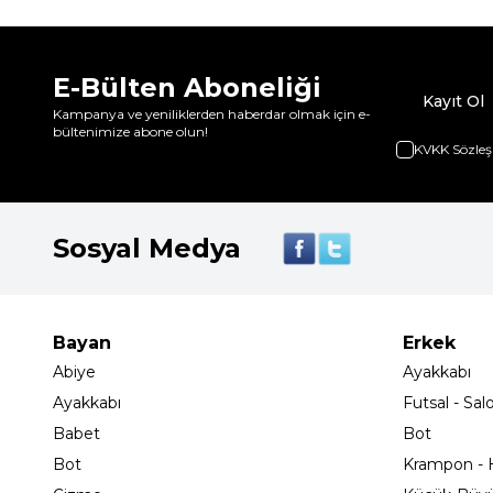
E-Bülten Aboneliği
Kayıt Ol
Kampanya ve yeniliklerden haberdar olmak için e-
bültenimize abone olun!
KVKK Sözleş
Sosyal Medya
Bayan
Erkek
Abiye
Ayakkabı
Ayakkabı
Futsal - Sal
Babet
Bot
Bot
Krampon - H