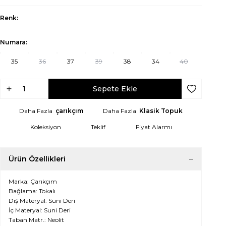
Renk:
Numara:
35
36
37
39
38
34
40
Sepete Ekle
Favoriye Ek
Daha Fazla
çarıkçım
Daha Fazla
Klasik Topuk
Koleksiyon
Teklif
Fiyat Alarmı
Ürün Özellikleri
Marka: Çarıkçım
Bağlama: Tokalı
Dış Materyal: Suni Deri
İç Materyal: Suni Deri
Taban Matr.: Neolit