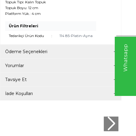
Topuk Tipi: Kalın Topuk
Topuk Boyu: 12 cm
Platform Yük.: 4 cm
Ürün Filtreleri
Tedarikçi Ürün Kodu
:
114 85-Platin-Ayna
W
h
t
s
a
p
p
D
e
s
e
H
a
t
t
Ödeme Seçenekleri
Yorumlar
Tavsiye Et
İade Koşulları