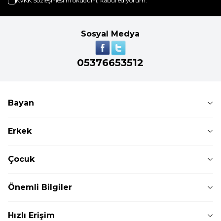
KVKK Sözleşmesi'ni
okudum, kabul ediyorum.
Sosyal Medya
05376653512
Bayan
Erkek
Çocuk
Önemli Bilgiler
Hızlı Erişim