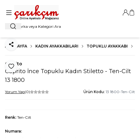
Giriş Ya
Sep
Ara
ANA SAYFA
KADIN AYAKKABILARI
TOPUKLU AYAKKABI
K
Paylaş
Caprito
Favoriye Ekle
Caprito İnce Topuklu Kadın Stiletto - Ten-Cilt
13 1800
Yorum Yap
(0)
Ürün Kodu:
13 1800-Ten-Cilt
Renk:
Ten-Cilt
Numara: