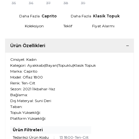
35
36
37
38
39
Daha Fazla
Caprito
Daha Fazla
Klasik Topuk
Koleksiyon
Teklif
Fiyat Alarmı
Ürün Özellikleri
Cinsiyet: Kadın
Kategori: Ayakkabı|Bayan|Topuklu|Klasik Topuk
Marka: Caprito
Model: Oflaz 1800
Renk: Ten-Cilt
Sezon: 2021 İlkbahar-Yaz
Bağlama:
Dış Materyal: Suni Deri
Taban:
Topuk Yüksekliği:
W
h
t
s
a
p
p
D
e
s
e
H
a
t
t
Platform Yüksekliği:
Ürün Filtreleri
Tedarikçi Ürün Kodu
:
13 1800-Ten-Cilt