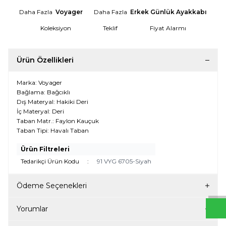
Daha Fazla
Voyager
Daha Fazla
Erkek Günlük Ayakkabı
Koleksiyon
Teklif
Fiyat Alarmı
Ürün Özellikleri
Marka: Voyager
Bağlama: Bağcıklı
Dış Materyal: Hakiki Deri
İç Materyal: Deri
Taban Matr.: Faylon Kauçuk
Taban Tipi: Havalı Taban
Ürün Filtreleri
W
h
t
s
a
p
p
D
e
s
e
H
a
t
t
Tedarikçi Ürün Kodu
:
91 VYG 6705-Siyah
Ödeme Seçenekleri
Yorumlar