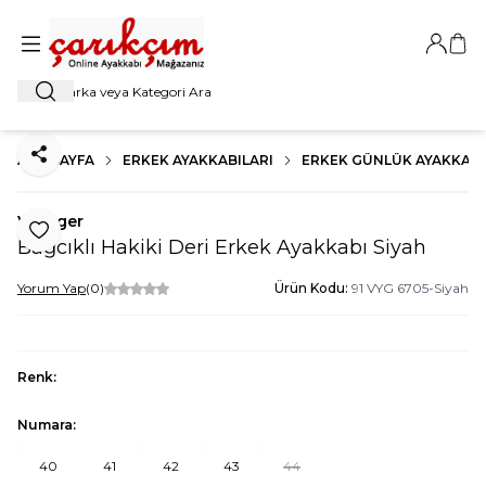
Giriş Ya
Sep
Ara
ANA SAYFA
ERKEK AYAKKABILARI
ERKEK GÜNLÜK AYAKKABI
Paylaş
Voyager
Favoriye Ekle
Bağcıklı Hakiki Deri Erkek Ayakkabı Siyah
Yorum Yap
(0)
Ürün Kodu:
91 VYG 6705-Siyah
Renk:
Numara:
40
41
42
43
44