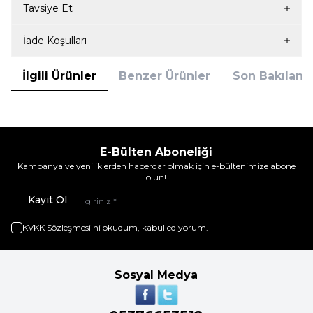
Tavsiye Et
İade Koşulları
İlgili Ürünler
Benzer Ürünler
Son Bakılanla
E-Bülten Aboneliği
Kampanya ve yeniliklerden haberdar olmak için e-bültenimize abone
olun!
Kayıt Ol
KVKK Sözleşmesi'ni
okudum, kabul ediyorum.
Sosyal Medya