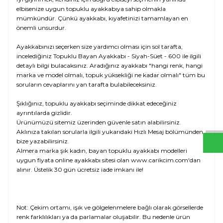
elbisenize uygun topuklu ayakkabıya sahip olmakla
mümkündür. Çünkü ayakkabı, kıyafetinizi tamamlayan en
önemli unsurdur.
Ayakkabınızı seçerken size yardımcı olması için sol tarafta,
incelediğiniz Topuklu Bayan Ayakkabı - Siyah-Süet - 600 ile ilgili
detaylı bilgi bulacaksınız. Aradığınız ayakkabı "hangi renk, hangi
marka ve model olmalı, topuk yüksekliği ne kadar olmalı" tüm bu
soruların cevaplarını yan tarafta bulabileceksiniz.
W
h
t
s
a
p
p
D
e
s
e
H
a
t
t
Şıklığınız, topuklu ayakkabı seçiminde dikkat edeceğiniz
ayrıntılarda gizlidir.
Ürünümüzü sitemiz üzerinden güvenle satın alabilirsiniz.
Aklınıza takılan sorularla ilgili yukarıdaki Hızlı Mesaj bölümünden
bize yazabilirsiniz.
Almera marka şık kadın, bayan topuklu ayakkabı modelleri
uygun fiyata online ayakkabı sitesi olan www.carikcim.com'dan
alınır. Üstelik 30 gün ücretsiz iade imkanı ile!
Not: Çekim ortamı, ışık ve gölgelenmelere bağlı olarak görsellerde
renk farklılıkları ya da parlamalar oluşabilir. Bu nedenle ürün