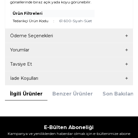
görsellerinde biraz açık yada koyu görünebilir.
Ürün Filtreleri
Tedarikçi Ürün Kodu
:
61 600-Siyah-Süet
Ödeme Seçenekleri
Yorumlar
Tavsiye Et
İade Koşulları
İlgili Ürünler
Benzer Ürünler
Son Bakılanla
E-Bülten Aboneliği
Kampanya ve yeniliklerden haberdar olmak için e-bültenimize abone