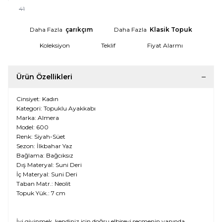
41
Daha Fazla
çarıkçım
Daha Fazla
Klasik Topuk
Koleksiyon
Teklif
Fiyat Alarmı
Ürün Özellikleri
Cinsiyet: Kadın
Kategori: Topuklu Ayakkabı
Marka: Almera
Model: 600
Renk: Siyah-Süet
Sezon: İlkbahar Yaz
Bağlama: Bağcıksız
Dış Materyal: Suni Deri
İç Materyal: Suni Deri
Taban Matr.: Neolit
Topuk Yük.: 7 cm
İyi giyinmek, kendiniz için doğru elbiseyi seçmenin yanında