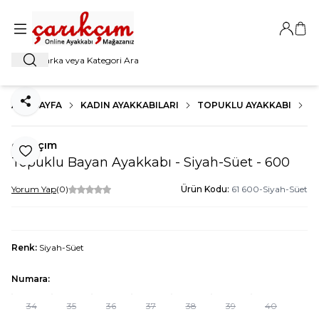
Giriş Ya
Sep
Ara
ANA SAYFA
KADIN AYAKKABILARI
TOPUKLU AYAKKABI
K
Paylaş
çarıkçım
Favoriye Ekle
Topuklu Bayan Ayakkabı - Siyah-Süet - 600
Yorum Yap
(0)
Ürün Kodu:
61 600-Siyah-Süet
Renk:
Siyah-Süet
Numara:
34
35
36
37
38
39
40