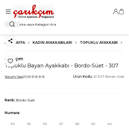
Giriş Ya
Sep
Ara
ANA SAYFA
KADIN AYAKKABILARI
TOPUKLU AYAKKABI
K
Paylaş
çarıkçım
Favoriye Ekle
Topuklu Bayan Ayakkabı - Bordo-Süet - 307
Yorum Yap
(0)
Ürün Kodu:
61 307-Bordo-Süet
Renk:
Bordo-Süet
Numara:
34
35
36
37
38
39
40