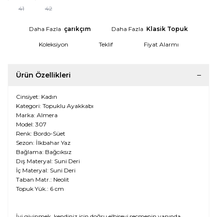
41
42
Daha Fazla
çarıkçım
Daha Fazla
Klasik Topuk
Koleksiyon
Teklif
Fiyat Alarmı
Ürün Özellikleri
Cinsiyet: Kadın
Kategori: Topuklu Ayakkabı
Marka: Almera
Model: 307
Renk: Bordo-Süet
Sezon: İlkbahar Yaz
Bağlama: Bağcıksız
Dış Materyal: Suni Deri
İç Materyal: Suni Deri
Taban Matr.: Neolit
Topuk Yük.: 6 cm
İyi giyinmek, kendiniz için doğru elbiseyi seçmenin yanında