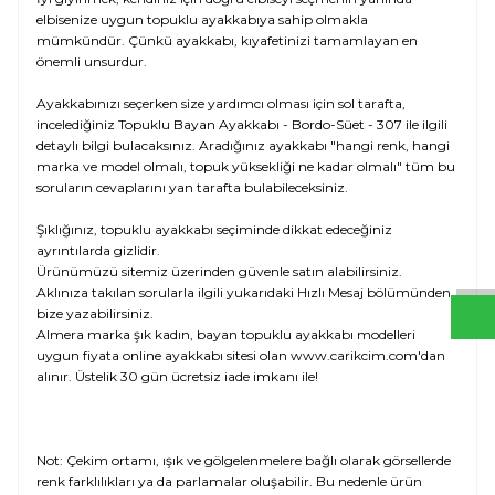
elbisenize uygun topuklu ayakkabıya sahip olmakla
mümkündür. Çünkü ayakkabı, kıyafetinizi tamamlayan en
önemli unsurdur.
Ayakkabınızı seçerken size yardımcı olması için sol tarafta,
incelediğiniz Topuklu Bayan Ayakkabı - Bordo-Süet - 307 ile ilgili
detaylı bilgi bulacaksınız. Aradığınız ayakkabı "hangi renk, hangi
marka ve model olmalı, topuk yüksekliği ne kadar olmalı" tüm bu
soruların cevaplarını yan tarafta bulabileceksiniz.
W
h
t
s
a
p
p
D
e
s
e
H
a
t
t
Şıklığınız, topuklu ayakkabı seçiminde dikkat edeceğiniz
ayrıntılarda gizlidir.
Ürünümüzü sitemiz üzerinden güvenle satın alabilirsiniz.
Aklınıza takılan sorularla ilgili yukarıdaki Hızlı Mesaj bölümünden
bize yazabilirsiniz.
Almera marka şık kadın, bayan topuklu ayakkabı modelleri
uygun fiyata online ayakkabı sitesi olan www.carikcim.com'dan
alınır. Üstelik 30 gün ücretsiz iade imkanı ile!
Not: Çekim ortamı, ışık ve gölgelenmelere bağlı olarak görsellerde
renk farklılıkları ya da parlamalar oluşabilir. Bu nedenle ürün