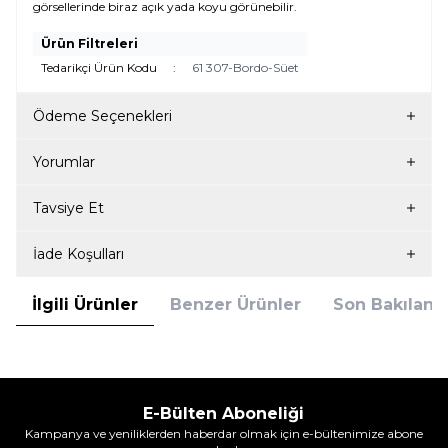
görsellerinde biraz açık yada koyu görünebilir.
Ürün Filtreleri
Tedarikçi Ürün Kodu
:
61 307-Bordo-Süet
Ödeme Seçenekleri
Yorumlar
Tavsiye Et
İade Koşulları
İlgili Ürünler
Benzer Ürünler
Son Bakılanla
E-Bülten Aboneliği
Kampanya ve yeniliklerden haberdar olmak için e-bültenimize abone