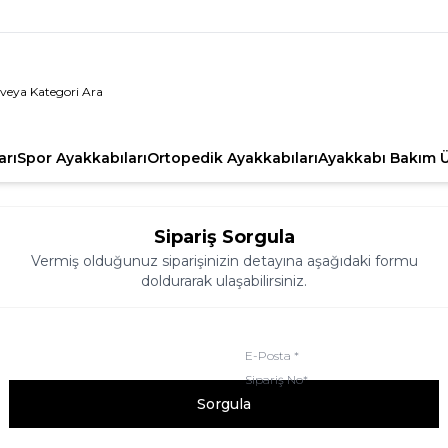
arı
Spor Ayakkabıları
Ortopedik Ayakkabıları
Ayakkabı Bakım Ü
Sipariş Sorgula
Vermiş olduğunuz siparişinizin detayına aşağıdaki formu
doldurarak ulaşabilirsiniz.
E-Posta *
Sipariş No
*
Sorgula