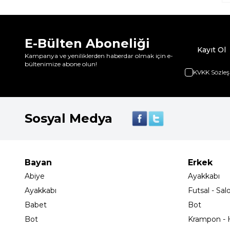
E-Bülten Aboneliği
Kayıt Ol
Kampanya ve yeniliklerden haberdar olmak için e-
bültenimize abone olun!
KVKK Sözleş
Sosyal Medya
Bayan
Erkek
Abiye
Ayakkabı
Ayakkabı
Futsal - Sal
Babet
Bot
Bot
Krampon - H