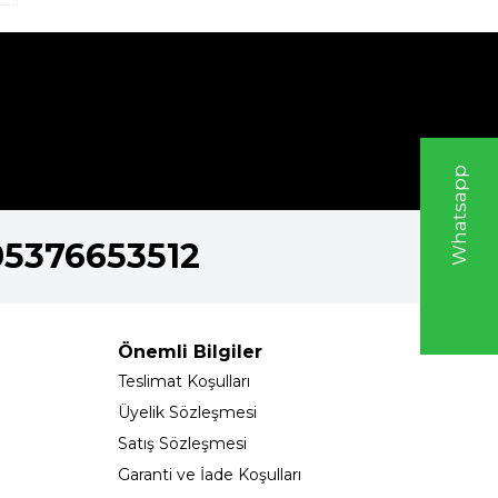
W
h
t
s
a
p
p
D
e
s
e
H
a
t
t
05376653512
Önemli Bilgiler
Teslimat Koşulları
Üyelik Sözleşmesi
Satış Sözleşmesi
Garanti ve İade Koşulları