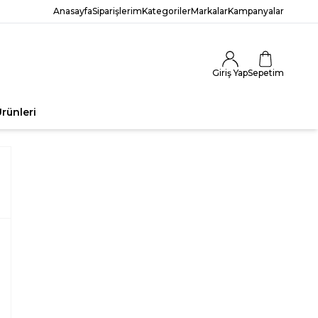
Anasayfa
Siparişlerim
Kategoriler
Markalar
Kampanyalar
Giriş Yap
Sepetim
rünleri