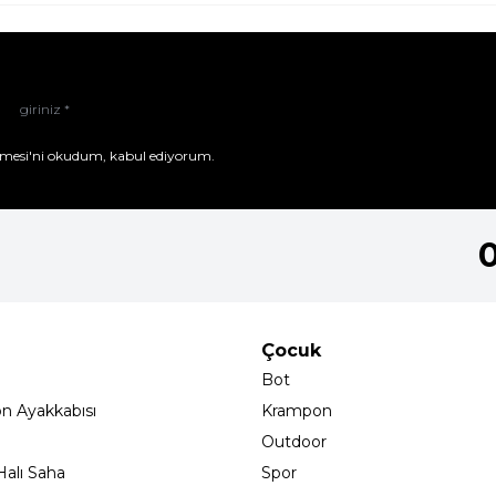
mesi'ni
okudum, kabul ediyorum.
Çocuk
Bot
on Ayakkabısı
Krampon
Outdoor
alı Saha
Spor