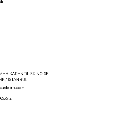
ük
 MAH KARANFİL SK NO 6E
İK / İSTANBUL
carikcim.com
653512