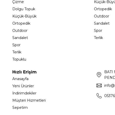
Çizme
Küçük-Büy
Dolgu Topuk
Ortopedik
Küçük-Büyük
Outdoor
Ortopedik
Sandalet
Outdoor
Spor
Sandalet
Terlik
Spor
Terlik
Topuklu
Hızlı Erişim
BATI
PEND
Anasayfa
info@
Yeni Ürünler
İndirimdekiler
05376
Müşteri Hizmetleri
Sepetim