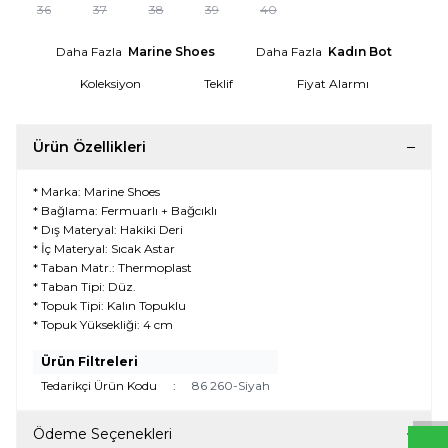
36
37
38
39
40
Daha Fazla
Marine Shoes
Daha Fazla
Kadın Bot
Koleksiyon
Teklif
Fiyat Alarmı
Ürün Özellikleri
* Marka: Marine Shoes
* Bağlama: Fermuarlı + Bağcıklı
* Dış Materyal: Hakiki Deri
* İç Materyal: Sıcak Astar
* Taban Matr.: Thermoplast
* Taban Tipi: Düz.
* Topuk Tipi: Kalın Topuklu
* Topuk Yüksekliği: 4 cm
W
h
t
s
a
p
p
D
e
s
e
H
a
t
t
Ürün Filtreleri
Tedarikçi Ürün Kodu
:
86 260-Siyah
Ödeme Seçenekleri