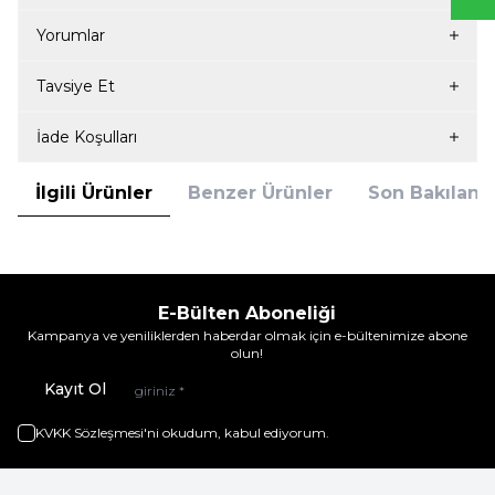
Yorumlar
Tavsiye Et
İade Koşulları
İlgili Ürünler
Benzer Ürünler
Son Bakılanla
E-Bülten Aboneliği
Kampanya ve yeniliklerden haberdar olmak için e-bültenimize abone
olun!
Kayıt Ol
KVKK Sözleşmesi'ni
okudum, kabul ediyorum.