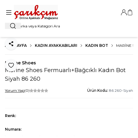
Giriş Ya
Sep
Ara
ANA SAYFA
KADIN AYAKKABILARI
KADIN BOT
MARINE SH
Paylaş
Marine Shoes
Favoriye Ekle
Marine Shoes Fermuarlı+Bağcıklı Kadın Bot
Siyah 86 260
Yorum Yap
(0)
Ürün Kodu:
86 260-Siyah
Renk:
Numara: