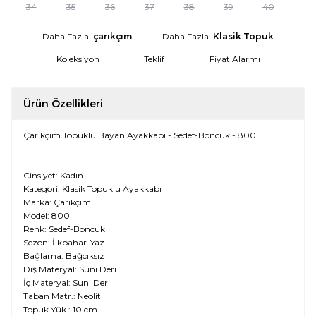
34
35
36
37
38
39
40
Daha Fazla
çarıkçım
Daha Fazla
Klasik Topuk
Koleksiyon
Teklif
Fiyat Alarmı
Ürün Özellikleri
Çarıkçım Topuklu Bayan Ayakkabı - Sedef-Boncuk - 800
Cinsiyet: Kadın
Kategori: Klasik Topuklu Ayakkabı
Marka: Çarıkçım
Model: 800
Renk: Sedef-Boncuk
Sezon: İlkbahar-Yaz
Bağlama: Bağcıksız
Dış Materyal: Suni Deri
İç Materyal: Suni Deri
Taban Matr.: Neolit
Topuk Yük.: 10 cm