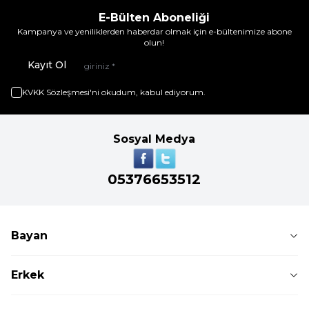
E-Bülten Aboneliği
Kampanya ve yeniliklerden haberdar olmak için e-bültenimize abone
olun!
Kayıt Ol
KVKK Sözleşmesi'ni
okudum, kabul ediyorum.
Sosyal Medya
05376653512
Bayan
Erkek