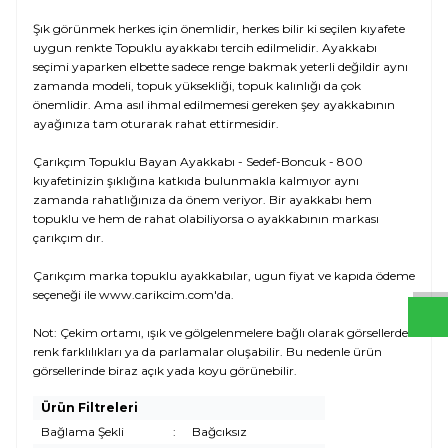
Şık görünmek herkes için önemlidir, herkes bilir ki seçilen kıyafete
uygun renkte Topuklu ayakkabı tercih edilmelidir. Ayakkabı
seçimi yaparken elbette sadece renge bakmak yeterli değildir aynı
zamanda modeli, topuk yüksekliği, topuk kalınlığı da çok
önemlidir. Ama asıl ihmal edilmemesi gereken şey ayakkabının
ayağınıza tam oturarak rahat ettirmesidir.
Çarıkçım Topuklu Bayan Ayakkabı - Sedef-Boncuk - 800
kıyafetinizin şıklığına katkıda bulunmakla kalmıyor aynı
zamanda rahatlığınıza da önem veriyor. Bir ayakkabı hem
W
h
t
s
a
p
p
D
e
s
e
H
a
t
t
topuklu ve hem de rahat olabiliyorsa o ayakkabının markası
çarıkçım dır.
Çarıkçım marka topuklu ayakkabılar, ugun fiyat ve kapıda ödeme
seçeneği ile www.carikcim.com'da.
Not: Çekim ortamı, ışık ve gölgelenmelere bağlı olarak görsellerde
renk farklılıkları ya da parlamalar oluşabilir. Bu nedenle ürün
görsellerinde biraz açık yada koyu görünebilir.
Ürün Filtreleri
Bağlama Şekli
:
Bağcıksız