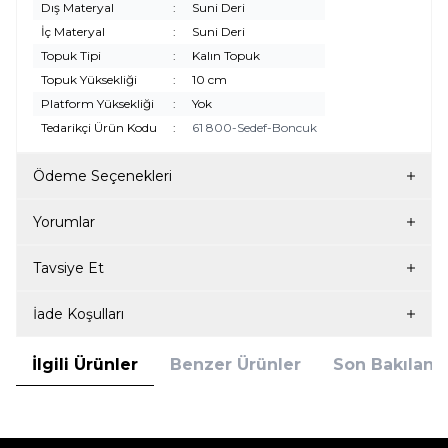
Dış Materyal
:
Suni Deri
İç Materyal
:
Suni Deri
Topuk Tipi
:
Kalın Topuk
Topuk Yüksekliği
:
10 cm
Platform Yüksekliği
:
Yok
Tedarikçi Ürün Kodu
:
61 800-Sedef-Boncuk
Ödeme Seçenekleri
Yorumlar
Tavsiye Et
İade Koşulları
İlgili Ürünler
Benzer Ürünler
Son Bakılanla