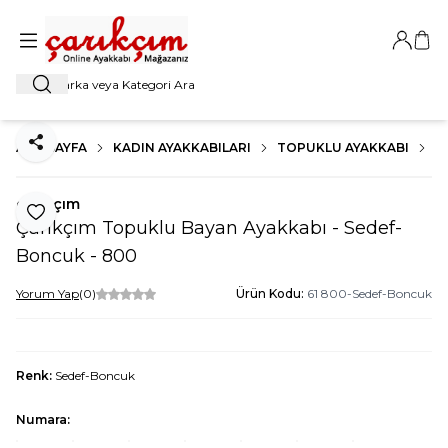
Giriş Ya
Sep
Ara
ANA SAYFA
KADIN AYAKKABILARI
TOPUKLU AYAKKABI
K
Paylaş
çarıkçım
Favoriye Ekle
Çarıkçım Topuklu Bayan Ayakkabı - Sedef-
Boncuk - 800
Yorum Yap
(0)
Ürün Kodu:
61 800-Sedef-Boncuk
Renk:
Sedef-Boncuk
Numara: