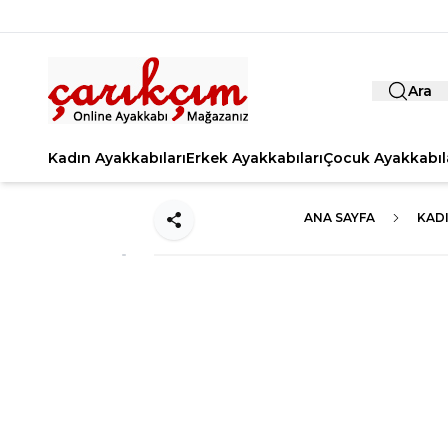
Ara
Kadın Ayakkabıları
Erkek Ayakkabıları
Çocuk Ayakkabıl
ANA SAYFA
KADI
Paylaş