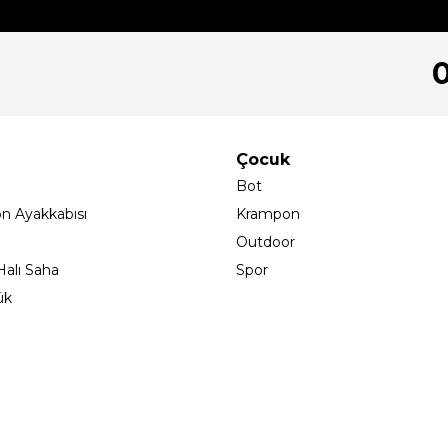
Çocuk
Bot
on Ayakkabısı
Krampon
Outdoor
alı Saha
Spor
ük