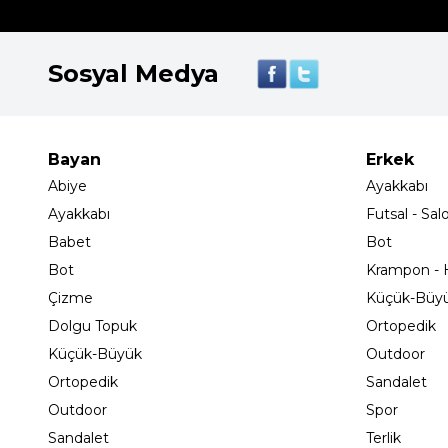
Sosyal Medya
Bayan
Erkek
Abiye
Ayakkabı
Ayakkabı
Futsal - Sal
Babet
Bot
Bot
Krampon - H
Çizme
Küçük-Büy
Dolgu Topuk
Ortopedik
Küçük-Büyük
Outdoor
Ortopedik
Sandalet
Outdoor
Spor
Sandalet
Terlik