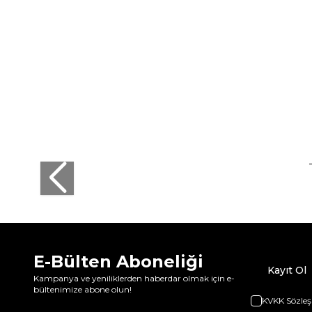
E-Bülten Aboneliği
Kayıt Ol
Kampanya ve yeniliklerden haberdar olmak için e-
bültenimize abone olun!
KVKK Sözleş