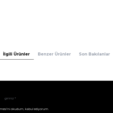
İlgili Ürünler
Benzer Ürünler
Son Bakılanlar
mesi'ni
okudum, kabul ediyorum.