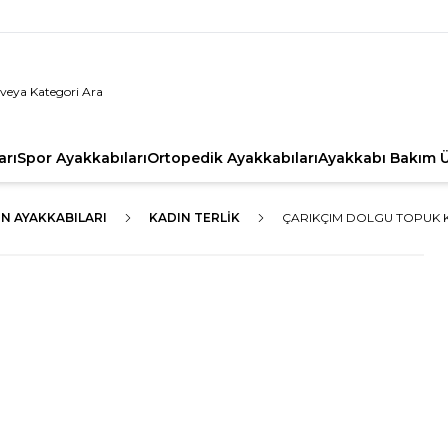
arı
Spor Ayakkabıları
Ortopedik Ayakkabıları
Ayakkabı Bakım Ü
N AYAKKABILARI
KADIN TERLIK
ÇARIKÇIM DOLGU TOPUK KAD