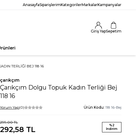
Anasayfa
Siparişlerim
Kategoriler
Markalar
Kampanyalar
Giriş Yap
Sepetim
rünleri
IN TERLIĞI BEJ 118 16
çarıkçım
Çarıkçım Dolgu Topuk Kadın Terliği Bej
118 16
Yorum Yap
(0)
Ürün Kodu:
118 16-Bej
299,00
TL
%
2
292,58
TL
İndirim