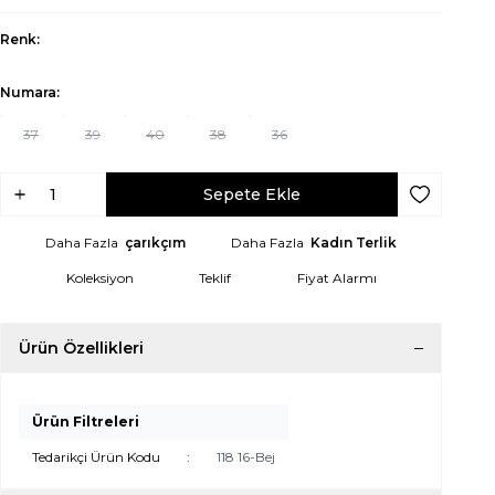
Renk:
Numara:
37
39
40
38
36
Sepete Ekle
Favoriye Ek
Daha Fazla
çarıkçım
Daha Fazla
Kadın Terlik
Koleksiyon
Teklif
Fiyat Alarmı
Ürün Özellikleri
Ürün Filtreleri
Tedarikçi Ürün Kodu
:
118 16-Bej