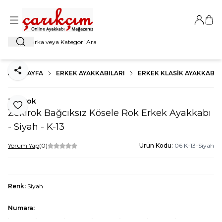
Giriş Ya
Sep
Ara
ANA SAYFA
ERKEK AYAKKABILARI
ERKEK KLASIK AYAKKABI
Paylaş
Zekirok
Favoriye Ekle
Zekirok Bağcıksız Kösele Rok Erkek Ayakkabı
- Siyah - K-13
Yorum Yap
(0)
Ürün Kodu:
06 K-13-Siyah
Renk:
Siyah
Numara: