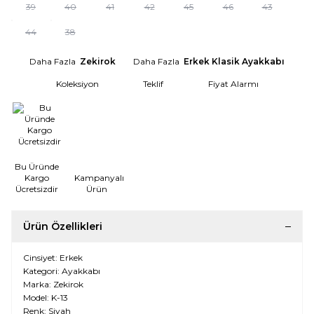
39
40
41
42
45
46
43
44
38
Daha Fazla
Zekirok
Daha Fazla
Erkek Klasik Ayakkabı
Koleksiyon
Teklif
Fiyat Alarmı
Bu Üründe
Kargo
Kampanyalı
Ücretsizdir
Ürün
Ürün Özellikleri
Cinsiyet: Erkek
Kategori: Ayakkabı
Marka: Zekirok
Model: K-13
Renk: Siyah