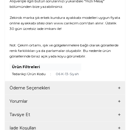
Alışverişle ilgili bütün sorularınızı yukarıdaki "Hızlı Mesaj"
bölümünden bize yazabilirsiniz.
Zekirok marka şık erkek kundura ayakkabı modelleri uygun fiyata
online ayakkabı sitesi olan www.carikcim.com'dan alınır. Üstelik
30 gün ücretsiz iade imkanı ile!
Not: Çekim ortamı, ışık ve gölgelenmelere bağlı olarak görsellerde
renk farklılıkları ya da parlamalar oluşabilir. Bu nedenle ürün
görsellerinde biraz açık yada koyu görünebilir.
Ürün Filtreleri
Tedarikçi Ürün Kodu
:
06 K-13-Siyah
Ödeme Seçenekleri
Yorumlar
Tavsiye Et
İade Koşulları