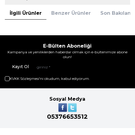
İlgili Ürünler
Benzer Ürünler
Son Bakılanla
E-Bülten Aboneliği
Kampanya ve yeniliklerden haberdar olmak için e-bültenimize abone
olun!
Kayıt Ol
KVKK Sözleşmesi'ni
okudum, kabul ediyorum.
Sosyal Medya
05376653512