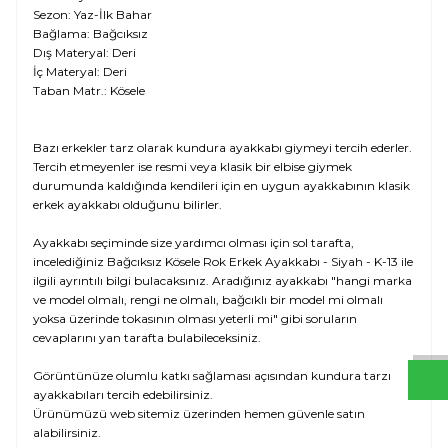
Sezon: Yaz-İlk Bahar
Bağlama: Bağcıksız
Dış Materyal: Deri
İç Materyal: Deri
Taban Matr.: Kösele
Bazı erkekler tarz olarak kundura ayakkabı giymeyi tercih ederler.
Tercih etmeyenler ise resmi veya klasik bir elbise giymek
durumunda kaldığında kendileri için en uygun ayakkabının klasik
erkek ayakkabı olduğunu bilirler.
Ayakkabı seçiminde size yardımcı olması için sol tarafta,
incelediğiniz Bağcıksız Kösele Rok Erkek Ayakkabı - Siyah - K-13 ile
W
h
t
s
a
p
p
D
e
s
e
H
a
t
t
ilgili ayrıntılı bilgi bulacaksınız. Aradığınız ayakkabı "hangi marka
ve model olmalı, rengi ne olmalı, bağcıklı bir model mi olmalı
yoksa üzerinde tokasının olması yeterli mi" gibi soruların
cevaplarını yan tarafta bulabileceksiniz.
Görüntünüze olumlu katkı sağlaması açısından kundura tarzı
ayakkabıları tercih edebilirsiniz.
Ürünümüzü web sitemiz üzerinden hemen güvenle satın
alabilirsiniz.