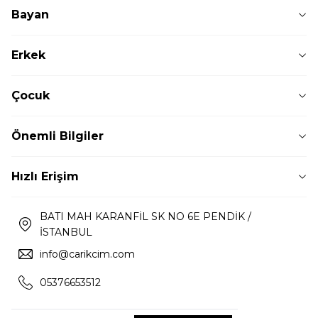
Bayan
Erkek
Çocuk
Önemli Bilgiler
Hızlı Erişim
BATI MAH KARANFİL SK NO 6E PENDİK /
İSTANBUL
info@carikcim.com
05376653512