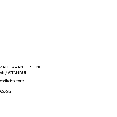
 MAH KARANFİL SK NO 6E
İK / İSTANBUL
carikcim.com
653512