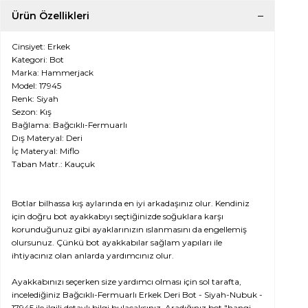
Ürün Özellikleri
Cinsiyet: Erkek
Kategori: Bot
Marka: Hammerjack
Model: 17945
Renk: Siyah
Sezon: Kış
Bağlama: Bağcıklı-Fermuarlı
Dış Materyal: Deri
İç Materyal: Miflo
Taban Matr.: Kauçuk
Botlar bilhassa kış aylarında en iyi arkadaşınız olur. Kendiniz
için doğru bot ayakkabıyı seçtiğinizde soğuklara karşı
korunduğunuz gibi ayaklarınızın ıslanmasını da engellemiş
olursunuz. Çünkü bot ayakkabılar sağlam yapıları ile
ihtiyacınız olan anlarda yardımcınız olur.
Ayakkabınızı seçerken size yardımcı olması için sol tarafta,
incelediğiniz Bağcıklı-Fermuarlı Erkek Deri Bot - Siyah-Nubuk -
17945 ile ilgili detaylı bilgi bulacaksınız. Aradığınız bot "hangi