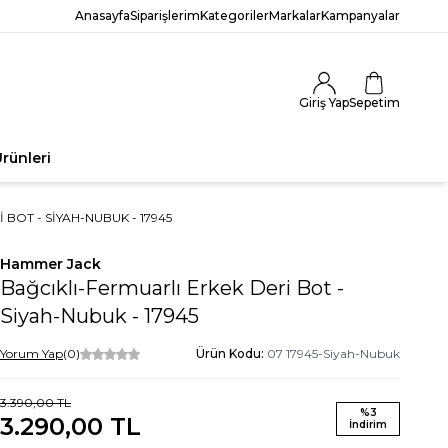
Anasayfa
Siparişlerim
Kategoriler
Markalar
Kampanyalar
Giriş Yap
Sepetim
rünleri
BOT - SIYAH-NUBUK - 17945
Hammer Jack
Bağcıklı-Fermuarlı Erkek Deri Bot -
Siyah-Nubuk - 17945
Yorum Yap
(0)
Ürün Kodu:
07 17945-Siyah-Nubuk
3.390,00
TL
%
3
3.290,00
TL
İndirim