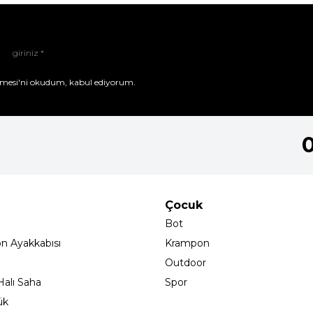
mesi'ni
okudum, kabul ediyorum.
Çocuk
Bot
on Ayakkabısı
Krampon
Outdoor
alı Saha
Spor
ük