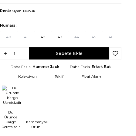
Renk:
Siyah-Nubuk
Numara:
40
41
42
43
44
45
46
Sepete Ekle
Favoriye Ek
Daha Fazla
Hammer Jack
Daha Fazla
Erkek Bot
Koleksiyon
Teklif
Fiyat Alarmı
Bu
Üründe
Kargo
Kampanyalı
Ücretsizdir
Ürün