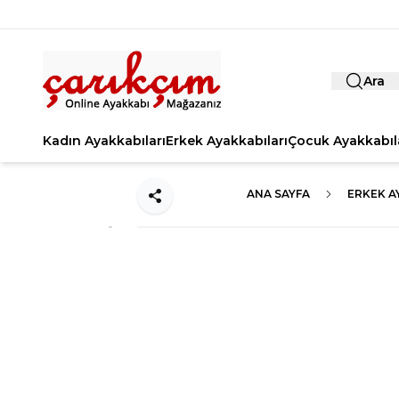
Ara
Kadın Ayakkabıları
Erkek Ayakkabıları
Çocuk Ayakkabıl
ANA SAYFA
ERKEK A
Paylaş