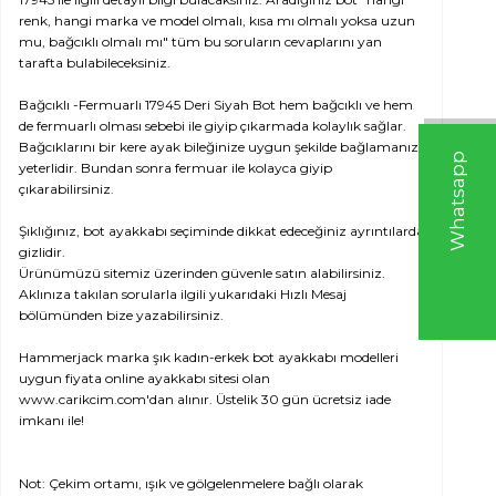
renk, hangi marka ve model olmalı, kısa mı olmalı yoksa uzun
mu, bağcıklı olmalı mı" tüm bu soruların cevaplarını yan
tarafta bulabileceksiniz.
Bağcıklı -Fermuarlı 17945 Deri Siyah Bot hem bağcıklı ve hem
de fermuarlı olması sebebi ile giyip çıkarmada kolaylık sağlar.
Bağcıklarını bir kere ayak bileğinize uygun şekilde bağlamanız
W
h
t
s
a
p
p
D
e
s
e
H
a
t
t
yeterlidir. Bundan sonra fermuar ile kolayca giyip
çıkarabilirsiniz.
Şıklığınız, bot ayakkabı seçiminde dikkat edeceğiniz ayrıntılarda
gizlidir.
Ürünümüzü sitemiz üzerinden güvenle satın alabilirsiniz.
Aklınıza takılan sorularla ilgili yukarıdaki Hızlı Mesaj
bölümünden bize yazabilirsiniz.
Hammerjack marka şık kadın-erkek bot ayakkabı modelleri
uygun fiyata online ayakkabı sitesi olan
www.carikcim.com'dan alınır. Üstelik 30 gün ücretsiz iade
imkanı ile!
Not: Çekim ortamı, ışık ve gölgelenmelere bağlı olarak