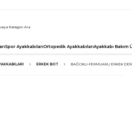
arı
Spor Ayakkabıları
Ortopedik Ayakkabıları
Ayakkabı Bakım Ü
YAKKABILARI
ERKEK BOT
BAĞCIKLI-FERMUARLI ERKEK DERI 