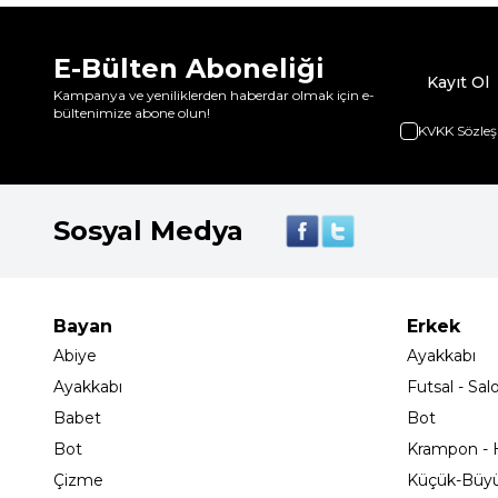
E-Bülten Aboneliği
Kayıt Ol
Kampanya ve yeniliklerden haberdar olmak için e-
bültenimize abone olun!
KVKK Sözleş
Sosyal Medya
Bayan
Erkek
Abiye
Ayakkabı
Ayakkabı
Futsal - Sal
Babet
Bot
Bot
Krampon - H
Çizme
Küçük-Büy