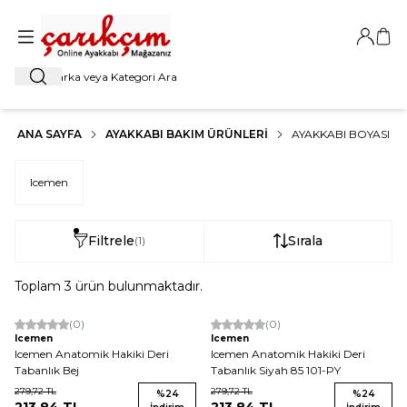
Giriş Ya
Sep
Ara
ANA SAYFA
AYAKKABI BAKIM ÜRÜNLERI
AYAKKABI BOYASI
Icemen
Filtrele
Sırala
(1)
Toplam
3
ürün bulunmaktadır.
(0)
(0)
Icemen
Icemen
Icemen Anatomik Hakiki Deri
Icemen Anatomik Hakiki Deri
Tabanlık Bej
Tabanlık Siyah 85 101-PY
279,72
TL
279,72
TL
%
24
%
24