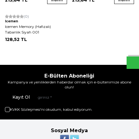
213,84
TL
213,84
TL
İndirim
İndirim
(0)
Icemen
Icemen Memory (Hafızalı)
W
h
t
s
a
p
p
D
e
s
e
H
a
t
t
Tabanlık Siyah 001
128,52
TL
E-Bülten Aboneliği
Kampanya ve yeniliklerden haberdar olmak için e-bültenimize abone
olun!
Kayıt Ol
KVKK Sözleşmesi'ni
okudum, kabul ediyorum.
Sosyal Medya